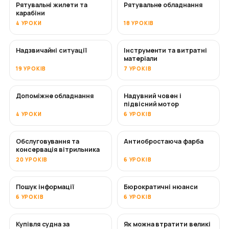
Рятувальні жилети та
Рятувальне обладнання
карабіни
4 УРОКИ
18 УРОКІВ
Надзвичайні ситуації
Інструменти та витратні
матеріали
19 УРОКІВ
7 УРОКІВ
Допоміжне обладнання
Надувний човен і
підвісний мотор
4 УРОКИ
6 УРОКІВ
Обслуговування та
Антиобростаюча фарба
СКОРО
консервація вітрильника
20 УРОКІВ
6 УРОКІВ
Пошук інформації
Бюрократичні нюанси
6 УРОКІВ
6 УРОКІВ
Купівля судна за
Як можна втратити великі
СКОРО
СКОРО