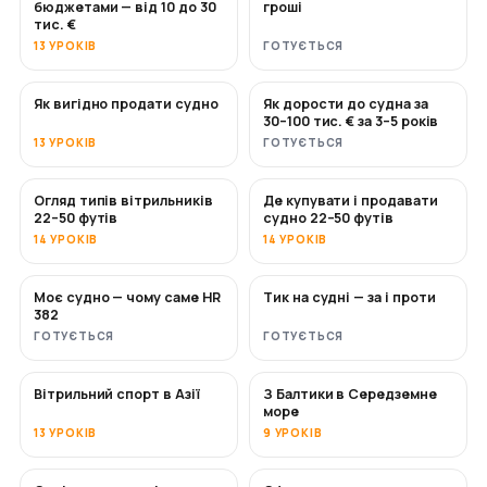
бюджетами — від 10 до 30
гроші
тис. €
13 УРОКІВ
ГОТУЄТЬСЯ
Як вигідно продати судно
Як дорости до судна за
НОВЕ
НОВЕ
30–100 тис. € за 3–5 років
13 УРОКІВ
ГОТУЄТЬСЯ
Огляд типів вітрильників
Де купувати і продавати
СКОРО
СКОРО
22–50 футів
судно 22–50 футів
14 УРОКІВ
14 УРОКІВ
Моє судно — чому саме HR
Тик на судні — за і проти
СКОРО
СКОРО
382
ГОТУЄТЬСЯ
ГОТУЄТЬСЯ
Вітрильний спорт в Азії
З Балтики в Середземне
СКОРО
СКОРО
море
13 УРОКІВ
9 УРОКІВ