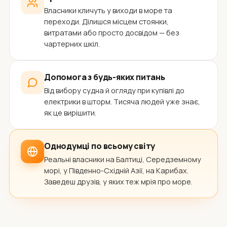
Власники кличуть у виходи в море та
переходи. Ділишся місцем стоянки,
витратами або просто досвідом — без
чартерних шкіл.
Допомога з будь-яких питань
Від вибору судна й огляду при купівлі до
електрики в шторм. Тисяча людей уже знає,
як це вирішити.
Однодумці по всьому світу
Реальні власники на Балтиці, Середземному
морі, у Південно-Східній Азії, на Карибах.
Заведеш друзів, у яких теж мрія про море.