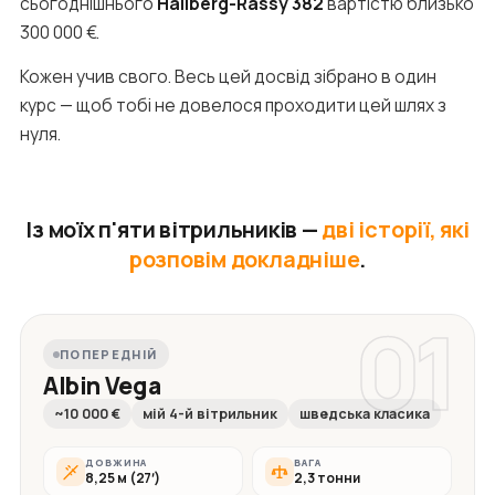
сьогоднішнього
Hallberg-Rassy 382
вартістю близько
300 000 €.
Кожен учив свого. Весь цей досвід зібрано в один
курс — щоб тобі не довелося проходити цей шлях з
нуля.
Із моїх п'яти вітрильників —
дві історії, які
розповім докладніше
.
01
ПОПЕРЕДНІЙ
Albin Vega
~10 000 €
мій 4-й вітрильник
шведська класика
ДОВЖИНА
ВАГА
8,25 м (27′)
2,3 тонни