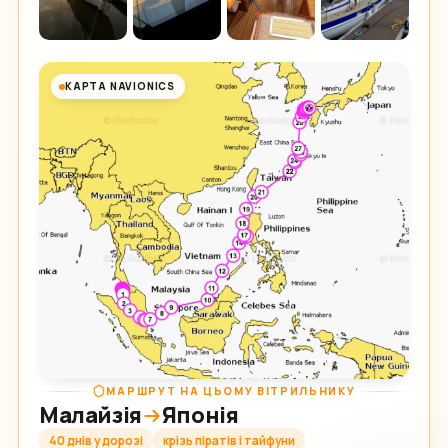
КАРТА NAVIONICS
МАРШРУТ НА ЦЬОМУ ВІТРИЛЬНИКУ
Малайзія
Японія
40 днів у дорозі
крізь піратів і тайфуни