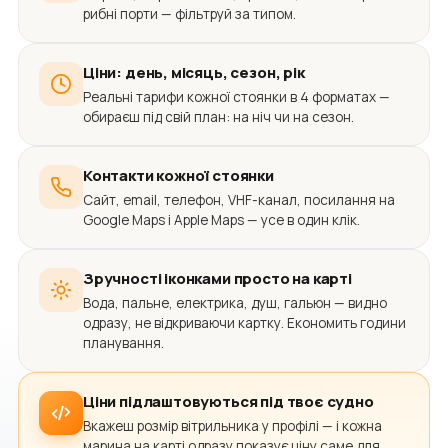
рибні порти — фільтруй за типом.
Ціни: день, місяць, сезон, рік
Реальні тарифи кожної стоянки в 4 форматах —
обираєш під свій план: на ніч чи на сезон.
Контакти кожної стоянки
Сайт, email, телефон, VHF-канал, посилання на
Google Maps і Apple Maps — усе в один клік.
Зручності іконками просто на карті
Вода, пальне, електрика, душ, гальюн — видно
одразу, не відкриваючи картку. Економить години
планування.
Ціни підлаштовуються під твоє судно
Вкажеш розмір вітрильника у профілі — і кожна
марина на карті одразу показує ціну саме для