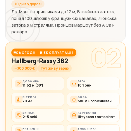
70 днів у дорозі
Ла-Манш із припливами до 12 м, Біскайська затока,
понад 100 шлюзів у французьких каналах, Ліонська
затока з містралями. Пройшов маршрут без АІСа й
радара.
02
СЬОГОДНІ · В ЕКСПЛУАТАЦІЇ
Hallberg-Rassy 382
~300 000 €
тут живу зараз
ДОВЖИНА
ВАГА
11,62 м (38′)
10 тонн
ВІТРИЛА
ВОДА
70 м²
580 л + опріснювач
ЕКІПАЖ
КЕРУВАННЯ
2–5 осіб
Штурвал + автопілот
НАВІГАЦІЯ
ЕЛЕКТРИКА