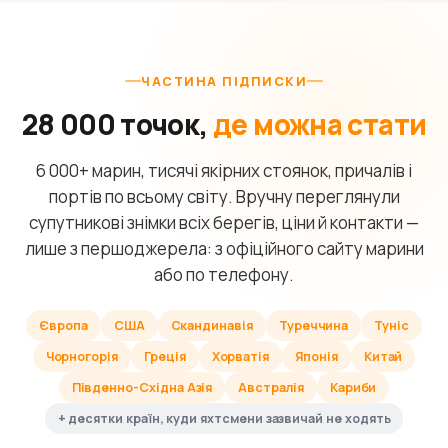
ЧАСТИНА ПІДПИСКИ
28 000 точок,
де можна стати
6 000+ марин, тисячі якірних стоянок, причалів і
портів по всьому світу. Вручну переглянули
супутникові знімки всіх берегів, ціни й контакти —
лише з першоджерела: з офіційного сайту марини
або по телефону.
Європа
США
Скандинавія
Туреччина
Туніс
Чорногорія
Греція
Хорватія
Японія
Китай
Південно-Східна Азія
Австралія
Кариби
+ десятки країн, куди яхтсмени зазвичай не ходять