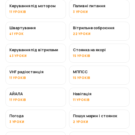
Керування під мотором
Паливні питання
11 УРОКІВ
3 УРОКИ
Швартування
Вітрильне озброєння
41 УРОК
22 УРОКИ
Керування під вітрилами
Стоянка на якорі
43 УРОКИ
15 УРОКІВ
VHF радіостанція
МППСС
11 УРОКІВ
15 УРОКІВ
АЙАЛА
Навігація
11 УРОКІВ
11 УРОКІВ
Погода
Пошук марин і стоянок
3 УРОКИ
2 УРОКИ