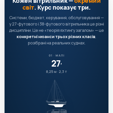
Кожен вітрильник —
окремий
світ
. Курс показує три.
Системи, бюджет, керування, обслуговування —
у 27-футового і 38-футового вітрильника це різні
дисципліни. Це не «теорія яхтингу загалом» — це
конкретні нюанси трьох різних класів
,
розібрані на реальних суднах.
01 · МАЛІ
27
′
8,25 м · 2,3 т