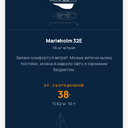
Marieholm 32E
36 м² вітрил
Баланс комфорту й витрат. Можна жити на ньому
постійно, можна й навколо світу зі скромним
бюджетом.
03 · СЬОГОДНІШНІЙ
38
′
11,62 м · 10 т