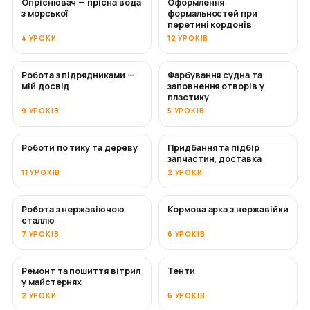
Опріснювач — прісна вода
Оформлення
СКОРО
з морської
формальностей при
перетині кордонів
4 УРОКИ
12 УРОКІВ
Робота з підрядниками —
Фарбування судна та
СКОРО
СКОРО
мій досвід
заповнення отворів у
пластику
9 УРОКІВ
5 УРОКІВ
Роботи по тику та дереву
Придбання та підбір
СКОРО
запчастин, доставка
11 УРОКІВ
2 УРОКИ
Робота з нержавіючою
Кормова арка з нержавійки
СКОРО
сталлю
7 УРОКІВ
6 УРОКІВ
Ремонт та пошиття вітрил
Тенти
СКОРО
у майстернях
2 УРОКИ
6 УРОКІВ