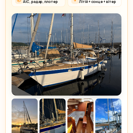
АІС, радар, плотер
Літій + сонце + вітер