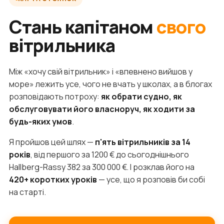
Стань капітаном
свого
вітрильника
Між «хочу свій вітрильник» і «впевнено вийшов у
море» лежить усе, чого не вчать у школах, а в блогах
розповідають потроху:
як обрати судно, як
обслуговувати його власноруч, як ходити за
будь-яких умов
.
Я пройшов цей шлях —
п'ять вітрильників за 14
років
, від першого за 1200 € до сьогоднішнього
Hallberg-Rassy 382 за 300 000 €. І розклав його на
420+ коротких уроків
— усе, що я розповів би собі
на старті.