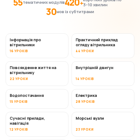
55
420
+
тематичних модулів
3–10 хвилин
30
мов із субтитрами
Інформація про
Практичний приклад
вітрильники
огляду вітрильника
16 УРОКІВ
44 УРОКИ
Повсякденне життя на
Внутрішній двигун
вітрильнику
22 УРОКИ
14 УРОКІВ
Водопостачання
Електрика
15 УРОКІВ
28 УРОКІВ
Сучасні прилади,
Морські вузли
навігація
12 УРОКІВ
23 УРОКИ