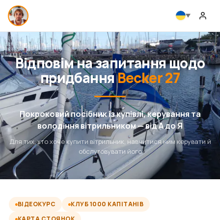
Відповім на запитання щодо
придбання
Becker 27
Покроковий посібник із купівлі, керування та
володіння вітрильником — від А до Я
Для тих, хто хоче купити вітрильник, навчитися ним керувати й
обслуговувати його
ВІДЕОКУРС
КЛУБ 1000 КАПІТАНІВ
КАРТА СТОЯНОК