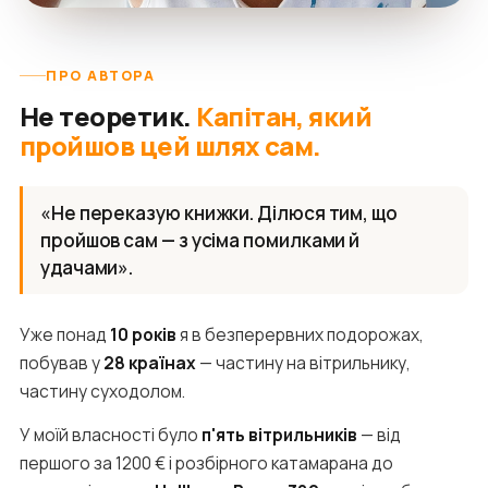
ПРО АВТОРА
Не теоретик.
Капітан, який
пройшов цей шлях сам.
«Не переказую книжки. Ділюся тим, що
пройшов сам — з усіма помилками й
удачами».
Уже понад
10 років
я в безперервних подорожах,
побував у
28 країнах
— частину на вітрильнику,
частину суходолом.
У моїй власності було
п'ять вітрильників
— від
першого за 1200 € і розбірного катамарана до