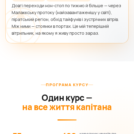
Довгі переходи нон-стоп по тижню й більше — через
Малаккську протоку (найзавантаженішу у світі),
піратський регіон, обхід тайфунів і зустрічних вітрів.
Між ними — стоянки в портах. Це мій теперішній
вітрильник, на якому я живу просто зараз.
ПРОГРАМА КУРСУ
Один курс —
на все життя капітана
коротких уроків по