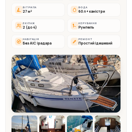
ВІТРИЛА
ВОДА
27 м²
60 л + каністри
ЕКІПАЖ
КЕРУВАННЯ
2 (до 4)
Румпель
НАВІГАЦІЯ
РЕМОНТ
Без АІС і радара
Простий і дешевий