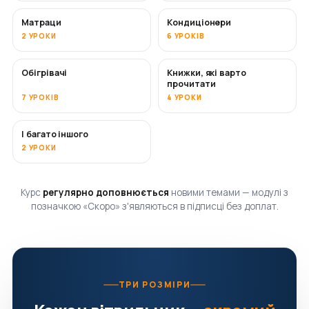
Матраци
Кондиціонери
СКОРО
2 УРОКИ
6 УРОКІВ
Обігрівачі
Книжки, які варто
СКОРО
СКОРО
прочитати
7 УРОКІВ
4 УРОКИ
І багато іншого
СКОРО
2 УРОКИ
Курс
регулярно доповнюється
новими темами — модулі з
позначкою «Скоро» з'являються в підписці без доплат.
ТРИ РОЗМІРИ