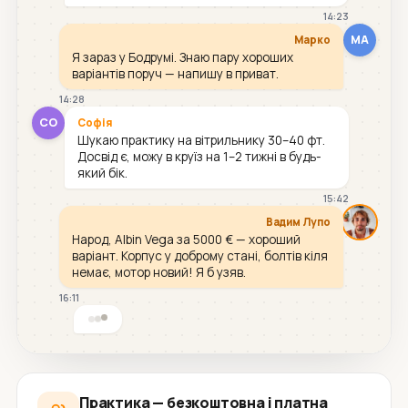
14:23
МА
Марко
Я зараз у Бодрумі. Знаю пару хороших
варіантів поруч — напишу в приват.
14:28
СО
Софія
Шукаю практику на вітрильнику 30–40 фт.
Досвід є, можу в круїз на 1–2 тижні в будь-
який бік.
15:42
Вадим Лупо
Народ, Albin Vega за 5000 € — хороший
варіант. Корпус у доброму стані, болтів кіля
немає, мотор новий! Я б узяв.
16:11
Практика — безкоштовна і платна