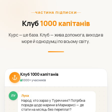
ЧАСТИНА ПІДПИСКИ
Клуб
1000 капітанів
Курс — це база. Клуб — жива допомога, виходи в
море й однодумці по всьому світу.
Клуб 1000 капітанів
1000+ учасників
ЛУ
Лука
Народ, хто зараз у Туреччині? Потрібна
порада щодо марини в Мармарисі — де
стати на місяць без переплат?