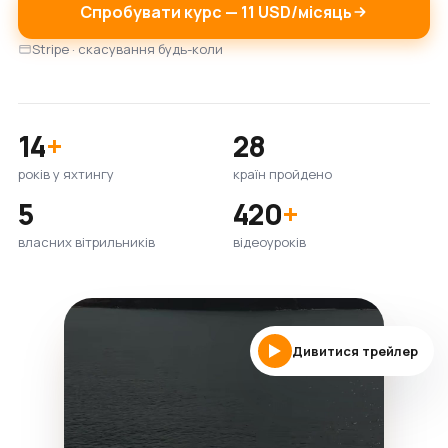
Спробувати курс — 11 USD/місяць
Stripe · скасування будь-коли
14
+
28
років у яхтингу
країн пройдено
5
420
+
власних вітрильників
відеоуроків
Дивитися трейлер