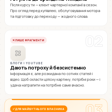
Після курсу ти — клієнт чартерної компанії в сезон.
Про огляд перед купівлею, обслуговування мотора
та підготовку до переходу — жодного слова.
02
ЛИШЕ ФРАГМЕНТИ
БЛОГИ І YOUTUBE
Дають потроху й безсистемно
Інформація є, але розкидана по сотнях статей і
відео. Щоб скласти цілісну картину, потрібні роки — і
удача натрапити на потрібне саме вчасно.
03
ДЛЯ МАЙБУТНЬОГО ВЛАСНИКА