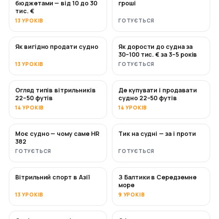
бюджетами — від 10 до 30
гроші
тис. €
13 УРОКІВ
ГОТУЄТЬСЯ
Як вигідно продати судно
Як дорости до судна за
НОВЕ
НОВЕ
30–100 тис. € за 3–5 років
13 УРОКІВ
ГОТУЄТЬСЯ
Огляд типів вітрильників
Де купувати і продавати
СКОРО
СКОРО
22–50 футів
судно 22–50 футів
14 УРОКІВ
14 УРОКІВ
Моє судно — чому саме HR
Тик на судні — за і проти
СКОРО
СКОРО
382
ГОТУЄТЬСЯ
ГОТУЄТЬСЯ
Вітрильний спорт в Азії
З Балтики в Середземне
СКОРО
СКОРО
море
13 УРОКІВ
9 УРОКІВ