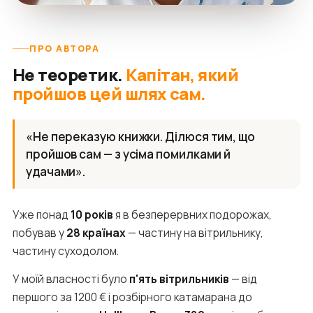
ПРО АВТОРА
Не теоретик.
Капітан, який
пройшов цей шлях сам.
«Не переказую книжки. Ділюся тим, що
пройшов сам — з усіма помилками й
удачами».
Уже понад
10 років
я в безперервних подорожах,
побував у
28 країнах
— частину на вітрильнику,
частину суходолом.
У моїй власності було
п'ять вітрильників
— від
першого за 1200 € і розбірного катамарана до