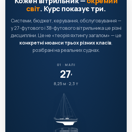
Кожен вітрильник —
окремий
світ
. Курс показує три.
Системи, бюджет, керування, обслуговування —
у 27-футового і 38-футового вітрильника це різні
дисципліни. Це не «теорія яхтингу загалом» — це
конкретні нюанси трьох різних класів
,
розібрані на реальних суднах.
01 · МАЛІ
27
′
8,25 м · 2,3 т