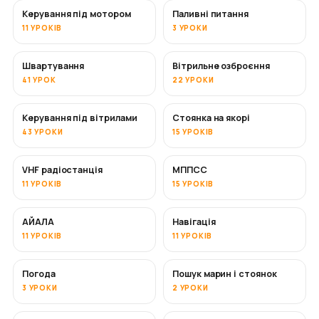
Керування під мотором
Паливні питання
11 УРОКІВ
3 УРОКИ
Швартування
Вітрильне озброєння
41 УРОК
22 УРОКИ
Керування під вітрилами
Стоянка на якорі
43 УРОКИ
15 УРОКІВ
VHF радіостанція
МППСС
11 УРОКІВ
15 УРОКІВ
АЙАЛА
Навігація
11 УРОКІВ
11 УРОКІВ
Погода
Пошук марин і стоянок
3 УРОКИ
2 УРОКИ