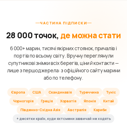
ЧАСТИНА ПІДПИСКИ
28 000 точок,
де можна стати
6 000+ марин, тисячі якірних стоянок, причалів і
портів по всьому світу. Вручну переглянули
супутникові знімки всіх берегів, ціни й контакти —
лише з першоджерела: з офіційного сайту марини
або по телефону.
Європа
США
Скандинавія
Туреччина
Туніс
Чорногорія
Греція
Хорватія
Японія
Китай
Південно-Східна Азія
Австралія
Кариби
+ десятки країн, куди яхтсмени зазвичай не ходять