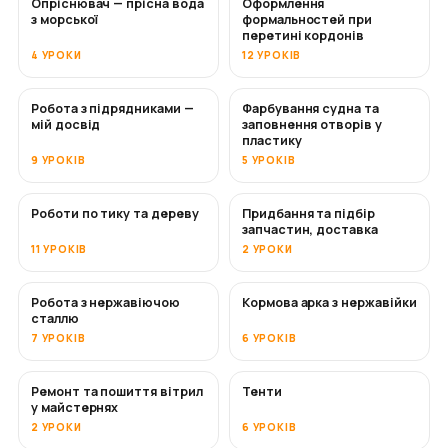
Опріснювач — прісна вода
Оформлення
СКОРО
з морської
формальностей при
перетині кордонів
4 УРОКИ
12 УРОКІВ
Робота з підрядниками —
Фарбування судна та
СКОРО
СКОРО
мій досвід
заповнення отворів у
пластику
9 УРОКІВ
5 УРОКІВ
Роботи по тику та дереву
Придбання та підбір
СКОРО
запчастин, доставка
11 УРОКІВ
2 УРОКИ
Робота з нержавіючою
Кормова арка з нержавійки
СКОРО
сталлю
7 УРОКІВ
6 УРОКІВ
Ремонт та пошиття вітрил
Тенти
СКОРО
у майстернях
2 УРОКИ
6 УРОКІВ