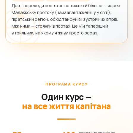
Довгі переходи нон-стоп по тижню й більше — через
Малаккську протоку (найзавантаженішу у світі),
піратський регіон, обхід тайфунів і зустрічних вітрів.
Між ними — стоянки в портах. Це мій теперішній
вітрильник, на якому я живу просто зараз.
ПРОГРАМА КУРСУ
Один курс —
на все життя капітана
коротких уроків по