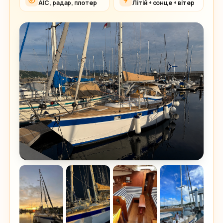
АІС, радар, плотер
Літій + сонце + вітер