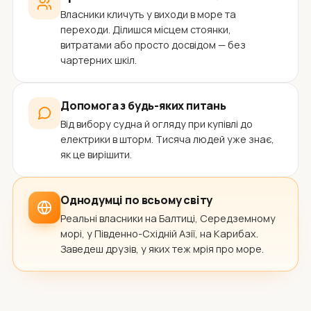
Власники кличуть у виходи в море та
переходи. Ділишся місцем стоянки,
витратами або просто досвідом — без
чартерних шкіл.
Допомога з будь-яких питань
Від вибору судна й огляду при купівлі до
електрики в шторм. Тисяча людей уже знає,
як це вирішити.
Однодумці по всьому світу
Реальні власники на Балтиці, Середземному
морі, у Південно-Східній Азії, на Карибах.
Заведеш друзів, у яких теж мрія про море.