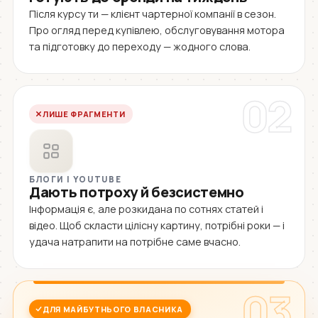
Після курсу ти — клієнт чартерної компанії в сезон.
Про огляд перед купівлею, обслуговування мотора
та підготовку до переходу — жодного слова.
02
ЛИШЕ ФРАГМЕНТИ
БЛОГИ І YOUTUBE
Дають потроху й безсистемно
Інформація є, але розкидана по сотнях статей і
відео. Щоб скласти цілісну картину, потрібні роки — і
удача натрапити на потрібне саме вчасно.
03
ДЛЯ МАЙБУТНЬОГО ВЛАСНИКА