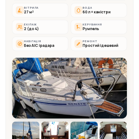
ВІТРИЛА
ВОДА
27 м²
60 л + каністри
ЕКІПАЖ
КЕРУВАННЯ
2 (до 4)
Румпель
НАВІГАЦІЯ
РЕМОНТ
Без АІС і радара
Простий і дешевий