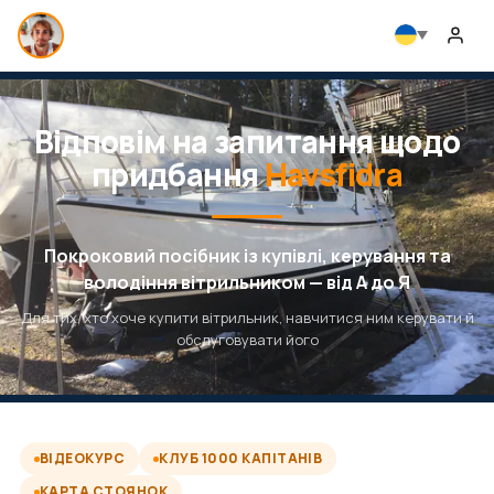
Відповім на запитання щодо
придбання
Havsfidra
Покроковий посібник із купівлі, керування та
володіння вітрильником — від А до Я
Для тих, хто хоче купити вітрильник, навчитися ним керувати й
обслуговувати його
ВІДЕОКУРС
КЛУБ 1000 КАПІТАНІВ
КАРТА СТОЯНОК