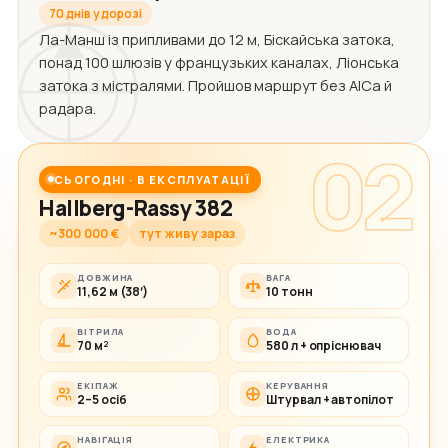
70 днів у дорозі
Ла-Манш із припливами до 12 м, Біскайська затока,
понад 100 шлюзів у французьких каналах, Ліонська
затока з містралями. Пройшов маршрут без АІСа й
радара.
02
СЬОГОДНІ · В ЕКСПЛУАТАЦІЇ
Hallberg-Rassy 382
~300 000 €
тут живу зараз
ДОВЖИНА
ВАГА
11,62 м (38′)
10 тонн
ВІТРИЛА
ВОДА
70 м²
580 л + опріснювач
ЕКІПАЖ
КЕРУВАННЯ
2–5 осіб
Штурвал + автопілот
НАВІГАЦІЯ
ЕЛЕКТРИКА