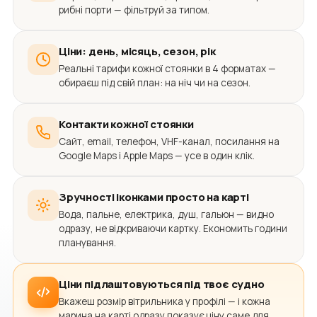
рибні порти — фільтруй за типом.
Ціни: день, місяць, сезон, рік
Реальні тарифи кожної стоянки в 4 форматах —
обираєш під свій план: на ніч чи на сезон.
Контакти кожної стоянки
Сайт, email, телефон, VHF-канал, посилання на
Google Maps і Apple Maps — усе в один клік.
Зручності іконками просто на карті
Вода, пальне, електрика, душ, гальюн — видно
одразу, не відкриваючи картку. Економить години
планування.
Ціни підлаштовуються під твоє судно
Вкажеш розмір вітрильника у профілі — і кожна
марина на карті одразу показує ціну саме для