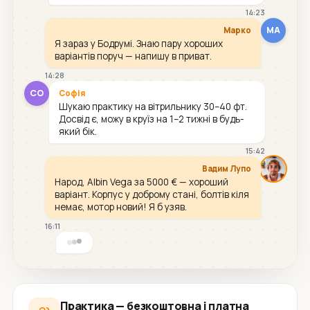
14:23
МА
Марко
Я зараз у Бодрумі. Знаю пару хороших
варіантів поруч — напишу в приват.
14:28
СО
Софія
Шукаю практику на вітрильнику 30–40 фт.
Досвід є, можу в круїз на 1–2 тижні в будь-
який бік.
15:42
Вадим Лупо
Народ, Albin Vega за 5000 € — хороший
варіант. Корпус у доброму стані, болтів кіля
немає, мотор новий! Я б узяв.
16:11
Практика — безкоштовна і платна