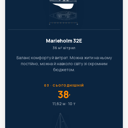
Marieholm 32E
36 м² вітрил
Баланс комфорту й витрат. Можна жити на ньому
постійно, можна й навколо світу зі скромним
бюджетом.
03 · СЬОГОДНІШНІЙ
38
′
11,62 м · 10 т