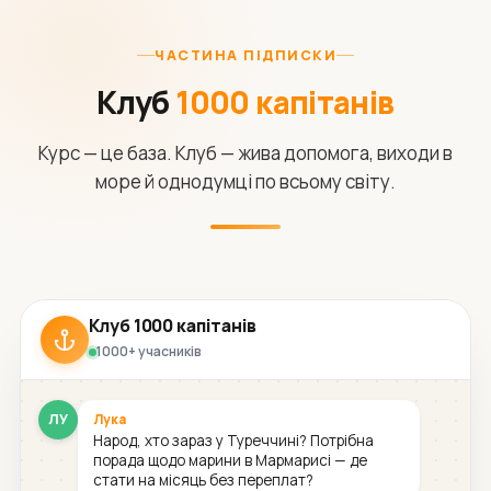
ЧАСТИНА ПІДПИСКИ
Клуб
1000 капітанів
Курс — це база. Клуб — жива допомога, виходи в
море й однодумці по всьому світу.
Клуб 1000 капітанів
1000+ учасників
ЛУ
Лука
Народ, хто зараз у Туреччині? Потрібна
порада щодо марини в Мармарисі — де
стати на місяць без переплат?