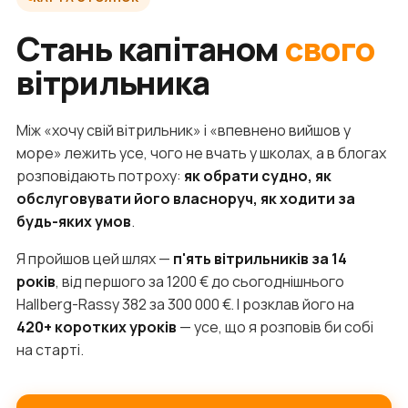
Стань капітаном
свого
вітрильника
Між «хочу свій вітрильник» і «впевнено вийшов у
море» лежить усе, чого не вчать у школах, а в блогах
розповідають потроху:
як обрати судно, як
обслуговувати його власноруч, як ходити за
будь-яких умов
.
Я пройшов цей шлях —
п'ять вітрильників за 14
років
, від першого за 1200 € до сьогоднішнього
Hallberg-Rassy 382 за 300 000 €. І розклав його на
420+ коротких уроків
— усе, що я розповів би собі
на старті.