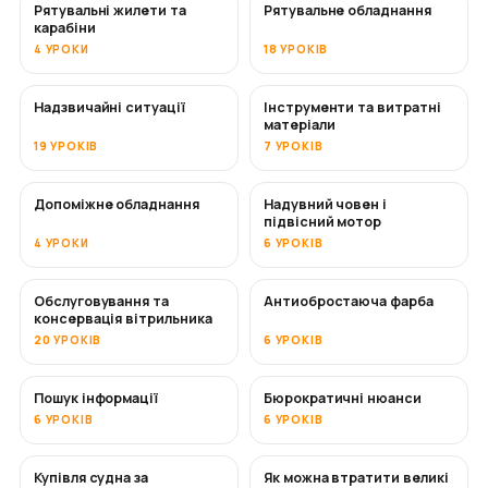
Рятувальні жилети та
Рятувальне обладнання
карабіни
4 УРОКИ
18 УРОКІВ
Надзвичайні ситуації
Інструменти та витратні
матеріали
19 УРОКІВ
7 УРОКІВ
Допоміжне обладнання
Надувний човен і
підвісний мотор
4 УРОКИ
6 УРОКІВ
Обслуговування та
Антиобростаюча фарба
СКОРО
консервація вітрильника
20 УРОКІВ
6 УРОКІВ
Пошук інформації
Бюрократичні нюанси
6 УРОКІВ
6 УРОКІВ
Купівля судна за
Як можна втратити великі
СКОРО
СКОРО