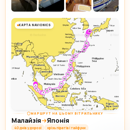
КАРТА NAVIONICS
МАРШРУТ НА ЦЬОМУ ВІТРИЛЬНИКУ
Малайзія
Японія
40 днів у дорозі
крізь піратів і тайфуни