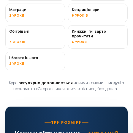
Матраци
Кондиціонери
СКОРО
2 УРОКИ
6 УРОКІВ
Обігрівачі
Книжки, які варто
СКОРО
СКОРО
прочитати
7 УРОКІВ
4 УРОКИ
І багато іншого
СКОРО
2 УРОКИ
Курс
регулярно доповнюється
новими темами — модулі з
позначкою «Скоро» з'являються в підписці без доплат.
ТРИ РОЗМІРИ