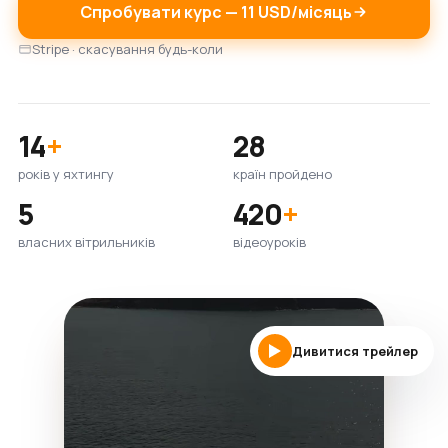
Спробувати курс — 11 USD/місяць
Stripe · скасування будь-коли
14
+
28
років у яхтингу
країн пройдено
5
420
+
власних вітрильників
відеоуроків
Дивитися трейлер