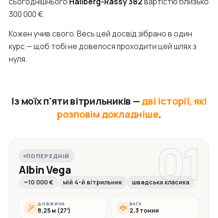
сьогоднішнього
Hallberg-Rassy 382
вартістю близько
300 000 €.
Кожен учив свого. Весь цей досвід зібрано в один
курс — щоб тобі не довелося проходити цей шлях з
нуля.
Із моїх п'яти вітрильників —
дві історії, які
розповім докладніше
.
01
ПОПЕРЕДНІЙ
Albin Vega
~10 000 €
мій 4-й вітрильник
шведська класика
ДОВЖИНА
ВАГА
8,25 м (27′)
2,3 тонни