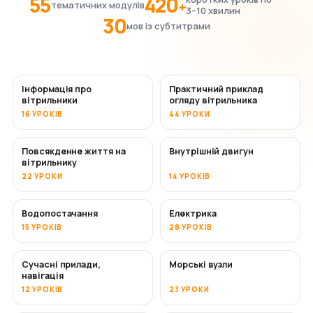
55
420
+
тематичних модулів
3–10 хвилин
30
мов із субтитрами
Інформація про
Практичний приклад
вітрильники
огляду вітрильника
16 УРОКІВ
44 УРОКИ
Повсякденне життя на
Внутрішній двигун
вітрильнику
22 УРОКИ
14 УРОКІВ
Водопостачання
Електрика
15 УРОКІВ
28 УРОКІВ
Сучасні прилади,
Морські вузли
навігація
12 УРОКІВ
23 УРОКИ