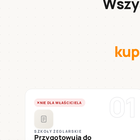
Wszys
kup
01
NIE DLA WŁAŚCICIELA
SZKOŁY ŻEGLARSKIE
Przygotowują do