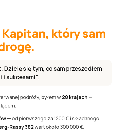
.
Kapitan, który sam
 drogę.
. Dzielę się tym, co sam przeszedłem
 i sukcesami”.
zerwanej podróży, byłem w
28 krajach
—
 lądem.
tów
— od pierwszego za 1200 € i składanego
erg-Rassy 382
wart około 300 000 €.