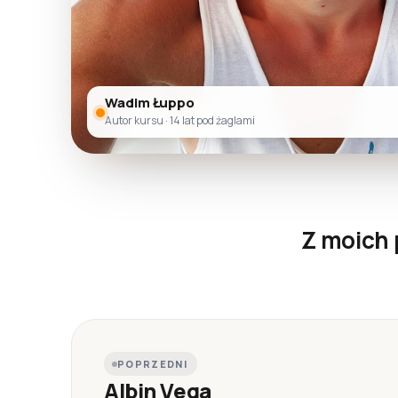
Wadim Łuppo
Autor kursu · 14 lat pod żaglami
Z moich 
POPRZEDNI
Albin Vega