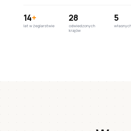
14
+
28
5
lat w żeglarstwie
odwiedzonych
własnych
krajów