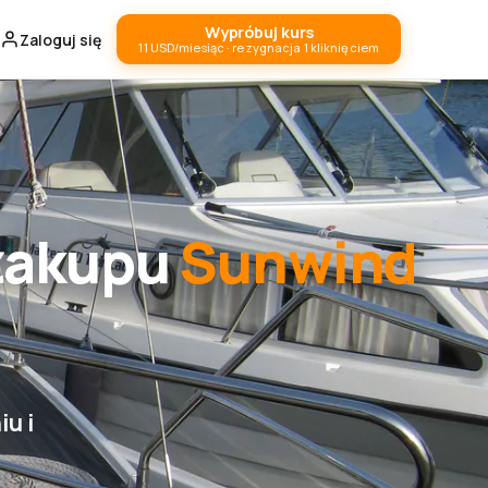
Wypróbuj kurs
Zaloguj się
11 USD/miesiąc · rezygnacja 1 kliknięciem
zakupu
Sunwind
u i