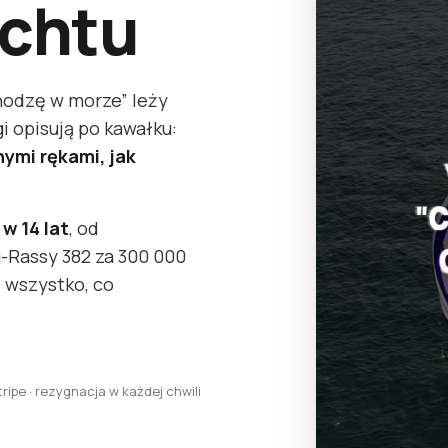
chtu
hodzę w morze” leży
i opisują po kawałku:
nymi rękami, jak
w 14 lat
, od
g-Rassy 382 za 300 000
 wszystko, co
tripe · rezygnacja w każdej chwili