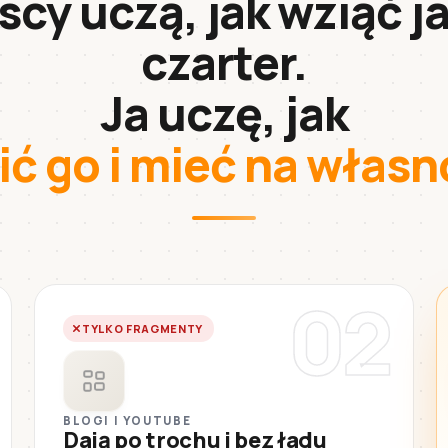
cy uczą, jak wziąć j
czarter.
Ja uczę, jak
ić go i mieć na włas
02
TYLKO FRAGMENTY
BLOGI I YOUTUBE
Dają po trochu i bez ładu