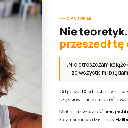
O AUTORZE
Nie teoretyk
przeszedł tę
„Nie streszczam książek
— ze wszystkimi błędami
Od ponad
10 lat
jestem w niepr
częściowo jachtem, częściowo
Miałem na własność
pięć jach
katamaranu po dzisiejszy
Hallb