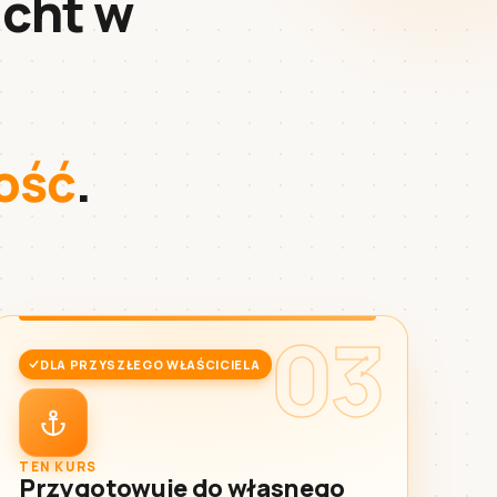
acht w
ność
.
03
DLA PRZYSZŁEGO WŁAŚCICIELA
TEN KURS
Przygotowuje do własnego