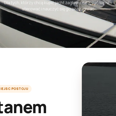
Dla tych, którzy chcą kupić jacht żaglowy, nauczyć się nim
sterować i nauczyć się go obsługiwać
MIEJSC POSTOJU
itanem