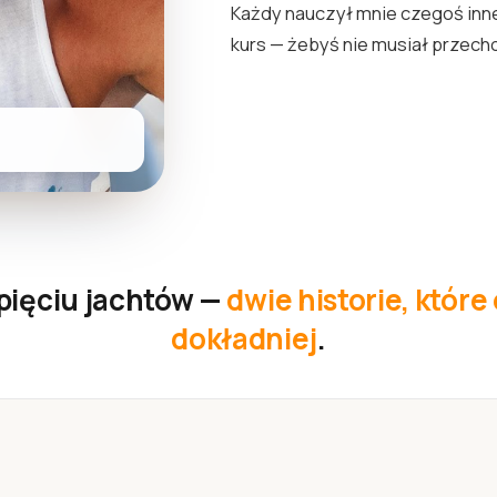
Każdy nauczył mnie czegoś inn
kurs — żebyś nie musiał przecho
pięciu jachtów —
dwie historie, któr
dokładniej
.