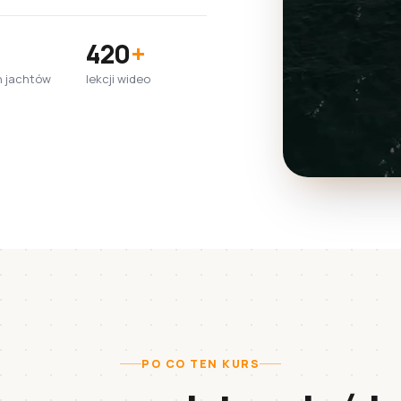
420
+
 jachtów
lekcji wideo
PO CO TEN KURS