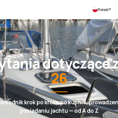
Polski
ytania dotyczące 
26
zewodnik krok po kroku po kupnie, prowadzeni
posiadaniu jachtu — od A do Z