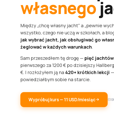
własnego
ja
Między „chcę własny jacht” a „pewnie wyc
wszystko, czego nie uczą w szkołach, a blog
jak wybrać jacht, jak obsługiwać go włas
żeglować w każdych warunkach
.
Sam przeszedłem tę drogę —
pięć jachtów 
pierwszego za 1200 € po dzisiejszy Hallber
€. I rozłożyłem ją na
420+ krótkich lekcji
—
powiedziałbym sobie na starcie.
Wypróbuj kurs — 11 USD/miesiąc
S