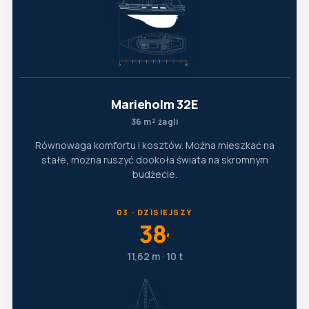
Marieholm 32E
36 m² żagli
Równowaga komfortu i kosztów. Można mieszkać na
stałe, można ruszyć dookoła świata na skromnym
budżecie.
03 · DZISIEJSZY
38
′
11,62 m · 10 t