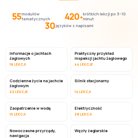
55
420
modułów
krótkich lekcji po 3–10
+
tematycznych
minut
30
języków z napisami
Informacje o jachtach
Praktyczny przykład
żaglowych
inspekcji jachtu żaglowego
16 LEKCJI
44 LEKCJE
Codzienne życie na jachcie
Silnik stacjonarny
żaglowym
22 LEKCJE
14 LEKCJI
Zaopatrzenie w wodę
Elektryczność
15 LEKCJI
28 LEKCJI
Nowoczesne przyrządy,
Węzły żeglarskie
nawigacja