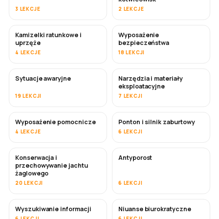
3 LEKCJE
2 LEKCJE
Kamizelki ratunkowe i
Wyposażenie
uprzęże
bezpieczeństwa
4 LEKCJE
18 LEKCJI
Sytuacje awaryjne
Narzędzia i materiały
eksploatacyjne
19 LEKCJI
7 LEKCJI
Wyposażenie pomocnicze
Ponton i silnik zaburtowy
4 LEKCJE
6 LEKCJI
Konserwacja i
Antyporost
WKRÓTCE
przechowywanie jachtu
żaglowego
20 LEKCJI
6 LEKCJI
Wyszukiwanie informacji
Niuanse biurokratyczne
6 LEKCJI
6 LEKCJI