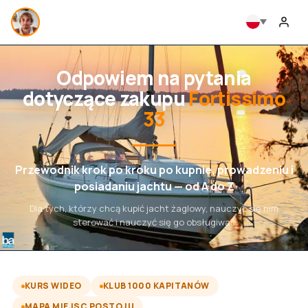
Odpowiem na pytania
dotyczące zakupu
Fortissimo
33
Przewodnik krok po kroku po kupnie, prowadzeniu i
posiadaniu jachtu — od A do Z
Dla tych, którzy chcą kupić jacht żaglowy, nauczyć się nim
sterować i nauczyć się go obsługiwać
KURS WIDEO
KLUB 1000 KAPITANÓW
MAPA MIEJSC POSTOJU