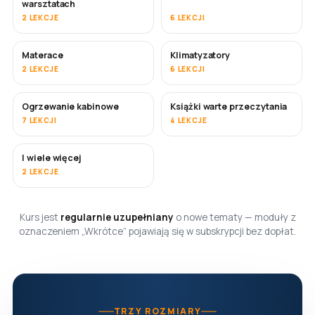
warsztatach
2 LEKCJE
6 LEKCJI
Materace
Klimatyzatory
WKRÓTCE
2 LEKCJE
6 LEKCJI
Ogrzewanie kabinowe
Książki warte przeczytania
WKRÓTCE
WKRÓTCE
7 LEKCJI
4 LEKCJE
I wiele więcej
WKRÓTCE
2 LEKCJE
Kurs jest
regularnie uzupełniany
o nowe tematy — moduły z
oznaczeniem „Wkrótce” pojawiają się w subskrypcji bez dopłat.
TRZY ROZMIARY