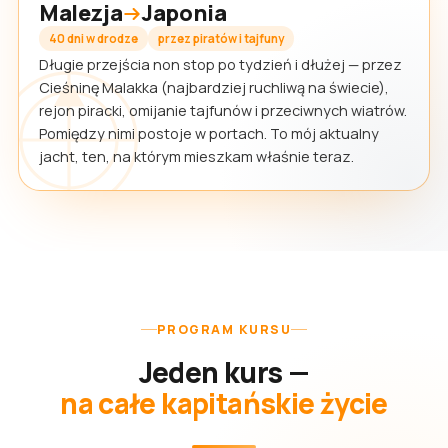
Malezja
Japonia
40 dni w drodze
przez piratów i tajfuny
Długie przejścia non stop po tydzień i dłużej — przez
Cieśninę Malakka (najbardziej ruchliwą na świecie),
rejon piracki, omijanie tajfunów i przeciwnych wiatrów.
Pomiędzy nimi postoje w portach. To mój aktualny
jacht, ten, na którym mieszkam właśnie teraz.
PROGRAM KURSU
Jeden kurs —
na całe kapitańskie życie