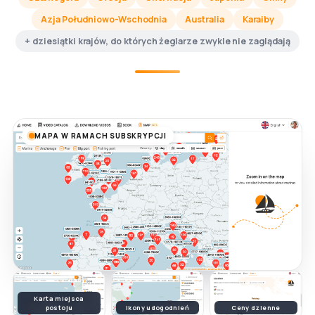
Azja Południowo-Wschodnia
Australia
Karaiby
+ dziesiątki krajów, do których żeglarze zwykle nie zaglądają
MAPA W RAMACH SUBSKRYPCJI
Karta miejsca
postoju
Ikony udogodnień
Ceny dzienne