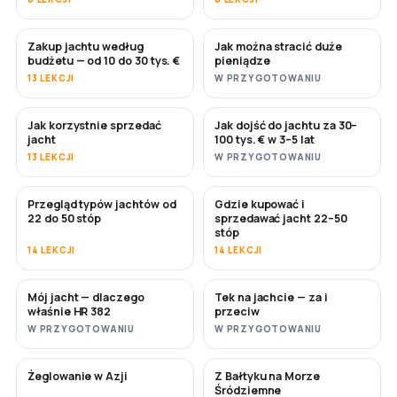
Zakup jachtu według
Jak można stracić duże
WKRÓTCE
WKRÓTCE
budżetu — od 10 do 30 tys. €
pieniądze
13 LEKCJI
W PRZYGOTOWANIU
Jak korzystnie sprzedać
Jak dojść do jachtu za 30–
NOWE
NOWE
jacht
100 tys. € w 3–5 lat
13 LEKCJI
W PRZYGOTOWANIU
Przegląd typów jachtów od
Gdzie kupować i
WKRÓTCE
WKRÓTCE
22 do 50 stóp
sprzedawać jacht 22–50
stóp
14 LEKCJI
14 LEKCJI
Mój jacht — dlaczego
Tek na jachcie — za i
WKRÓTCE
WKRÓTCE
właśnie HR 382
przeciw
W PRZYGOTOWANIU
W PRZYGOTOWANIU
Żeglowanie w Azji
Z Bałtyku na Morze
WKRÓTCE
WKRÓTCE
Śródziemne