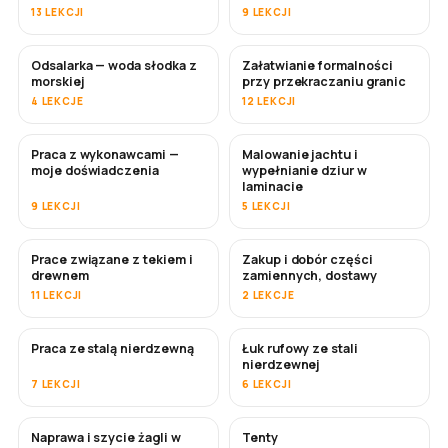
13 LEKCJI
9 LEKCJI
Odsalarka — woda słodka z
Załatwianie formalności
WKRÓTCE
morskiej
przy przekraczaniu granic
4 LEKCJE
12 LEKCJI
Praca z wykonawcami —
Malowanie jachtu i
WKRÓTCE
WKRÓTCE
moje doświadczenia
wypełnianie dziur w
laminacie
9 LEKCJI
5 LEKCJI
Prace związane z tekiem i
Zakup i dobór części
WKRÓTCE
drewnem
zamiennych, dostawy
11 LEKCJI
2 LEKCJE
Praca ze stalą nierdzewną
Łuk rufowy ze stali
WKRÓTCE
nierdzewnej
7 LEKCJI
6 LEKCJI
Naprawa i szycie żagli w
Tenty
WKRÓTCE