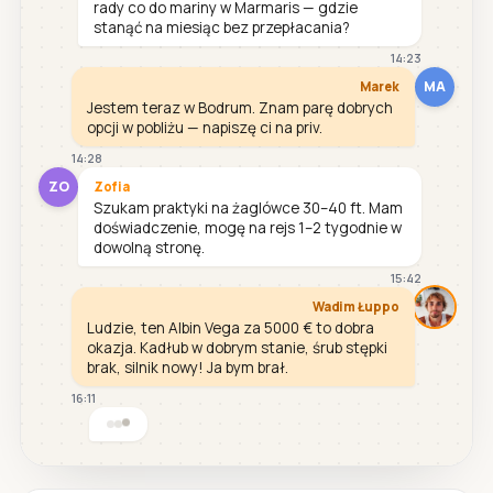
rady co do mariny w Marmaris — gdzie
stanąć na miesiąc bez przepłacania?
14:23
MA
Marek
Jestem teraz w Bodrum. Znam parę dobrych
opcji w pobliżu — napiszę ci na priv.
14:28
ZO
Zofia
Szukam praktyki na żaglówce 30–40 ft. Mam
doświadczenie, mogę na rejs 1–2 tygodnie w
dowolną stronę.
15:42
Wadim Łuppo
Ludzie, ten Albin Vega za 5000 € to dobra
okazja. Kadłub w dobrym stanie, śrub stępki
brak, silnik nowy! Ja bym brał.
16:11