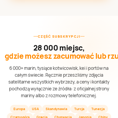
CZĘŚĆ SUBSKRYPCJI
28 000 miejsc,
gdzie możesz zacumować lub rzu
6 000+ marin, tysiące kotwicowisk, kei i portów na
całym świecie. Ręcznie przeszliśmy zdjęcia
satelitarne wszystkich wybrzeży, a ceny i kontakty
pochodzą wyłącznie ze źródła: z oficjalnej strony
mariny albo z rozmowy telefonicznej.
Europa
USA
Skandynawia
Turcja
Tunezja
Czarnogóra
Grecja
Chorwacja
Japonia
Chiny