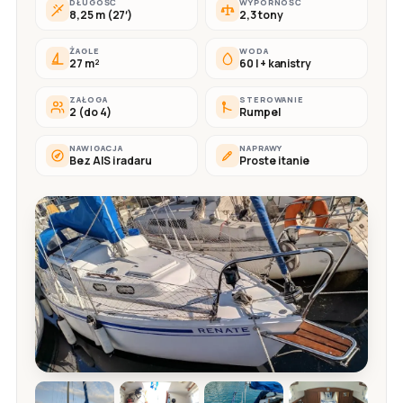
DŁUGOŚĆ
WYPORNOŚĆ
8,25 m (27′)
2,3 tony
ŻAGLE
WODA
27 m²
60 l + kanistry
ZAŁOGA
STEROWANIE
2 (do 4)
Rumpel
NAWIGACJA
NAPRAWY
Bez AIS i radaru
Proste i tanie