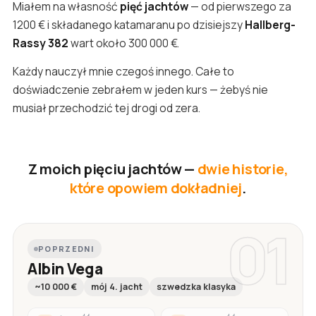
Miałem na własność
pięć jachtów
— od pierwszego za
1200 € i składanego katamaranu po dzisiejszy
Hallberg-
Rassy 382
wart około 300 000 €.
Każdy nauczył mnie czegoś innego. Całe to
doświadczenie zebrałem w jeden kurs — żebyś nie
musiał przechodzić tej drogi od zera.
Z moich pięciu jachtów —
dwie historie,
które opowiem dokładniej
.
01
POPRZEDNI
Albin Vega
~10 000 €
mój 4. jacht
szwedzka klasyka