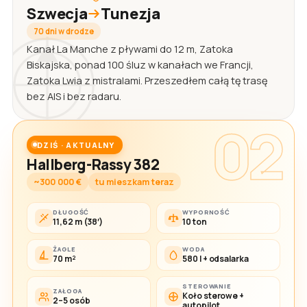
Szwecja
Tunezja
70 dni w drodze
Kanał La Manche z pływami do 12 m, Zatoka
Biskajska, ponad 100 śluz w kanałach we Francji,
Zatoka Lwia z mistralami. Przeszedłem całą tę trasę
bez AIS i bez radaru.
02
DZIŚ · AKTUALNY
Hallberg-Rassy 382
~300 000 €
tu mieszkam teraz
DŁUGOŚĆ
WYPORNOŚĆ
11,62 m (38′)
10 ton
ŻAGLE
WODA
70 m²
580 l + odsalarka
STEROWANIE
ZAŁOGA
Koło sterowe +
2–5 osób
autopilot