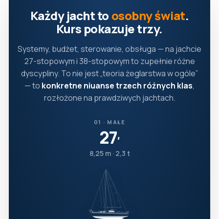
Każdy jacht to
osobny świat
.
Kurs pokazuje trzy.
Systemy, budżet, sterowanie, obsługa — na jachcie
27-stopowym i 38-stopowym to zupełnie różne
dyscypliny. To nie jest „teoria żeglarstwa w ogóle”
— to
konkretne niuanse trzech różnych klas
,
rozłożone na prawdziwych jachtach.
01 · MAŁE
27
′
8,25 m · 2,3 t