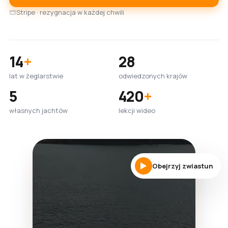
Stripe · rezygnacja w każdej chwili
14
+
28
lat w żeglarstwie
odwiedzonych krajów
5
420
+
własnych jachtów
lekcji wideo
Obejrzyj zwiastun