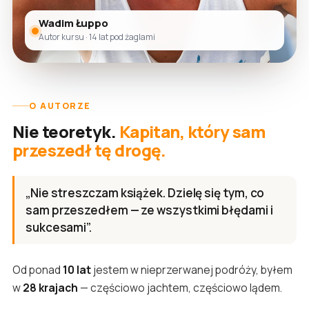
Wadim Łuppo
Autor kursu · 14 lat pod żaglami
O AUTORZE
Nie teoretyk.
Kapitan, który sam
przeszedł tę drogę.
„Nie streszczam książek. Dzielę się tym, co
sam przeszedłem — ze wszystkimi błędami i
sukcesami”.
Od ponad
10 lat
jestem w nieprzerwanej podróży, byłem
w
28 krajach
— częściowo jachtem, częściowo lądem.