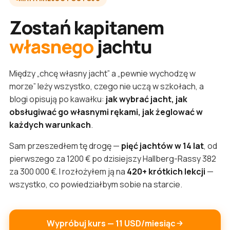
Zostań kapitanem
własnego
jachtu
Między „chcę własny jacht” a „pewnie wychodzę w
morze” leży wszystko, czego nie uczą w szkołach, a
blogi opisują po kawałku:
jak wybrać jacht, jak
obsługiwać go własnymi rękami, jak żeglować w
każdych warunkach
.
Sam przeszedłem tę drogę —
pięć jachtów w 14 lat
, od
pierwszego za 1200 € po dzisiejszy Hallberg-Rassy 382
za 300 000 €. I rozłożyłem ją na
420+ krótkich lekcji
—
wszystko, co powiedziałbym sobie na starcie.
Wypróbuj kurs — 11 USD/miesiąc