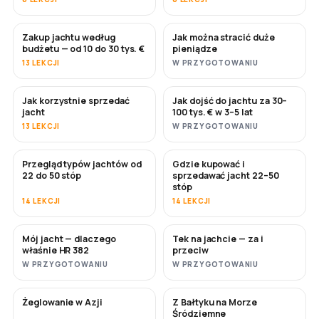
Zakup jachtu według
Jak można stracić duże
WKRÓTCE
WKRÓTCE
budżetu — od 10 do 30 tys. €
pieniądze
13 LEKCJI
W PRZYGOTOWANIU
Jak korzystnie sprzedać
Jak dojść do jachtu za 30–
NOWE
NOWE
jacht
100 tys. € w 3–5 lat
13 LEKCJI
W PRZYGOTOWANIU
Przegląd typów jachtów od
Gdzie kupować i
WKRÓTCE
WKRÓTCE
22 do 50 stóp
sprzedawać jacht 22–50
stóp
14 LEKCJI
14 LEKCJI
Mój jacht — dlaczego
Tek na jachcie — za i
WKRÓTCE
WKRÓTCE
właśnie HR 382
przeciw
W PRZYGOTOWANIU
W PRZYGOTOWANIU
Żeglowanie w Azji
Z Bałtyku na Morze
WKRÓTCE
WKRÓTCE
Śródziemne