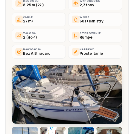
DŁUGOŚĆ
WYPORNOŚĆ
8,25 m (27′)
2,3 tony
ŻAGLE
WODA
27 m²
60 l + kanistry
ZAŁOGA
STEROWANIE
2 (do 4)
Rumpel
NAWIGACJA
NAPRAWY
Bez AIS i radaru
Proste i tanie