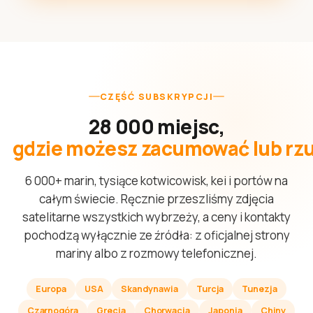
CZĘŚĆ SUBSKRYPCJI
28 000 miejsc,
gdzie możesz zacumować lub rzu
6 000+ marin, tysiące kotwicowisk, kei i portów na
całym świecie. Ręcznie przeszliśmy zdjęcia
satelitarne wszystkich wybrzeży, a ceny i kontakty
pochodzą wyłącznie ze źródła: z oficjalnej strony
mariny albo z rozmowy telefonicznej.
Europa
USA
Skandynawia
Turcja
Tunezja
Czarnogóra
Grecja
Chorwacja
Japonia
Chiny