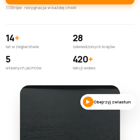
Stripe · rezygnacja w każdej chwili
14
+
28
lat w żeglarstwie
odwiedzonych krajów
5
420
+
własnych jachtów
lekcji wideo
Obejrzyj zwiastun