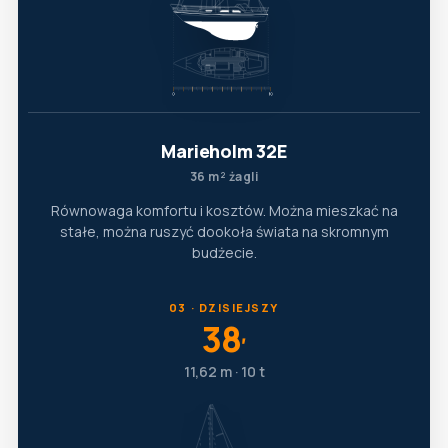
Marieholm 32E
36 m² żagli
Równowaga komfortu i kosztów. Można mieszkać na
stałe, można ruszyć dookoła świata na skromnym
budżecie.
03 · DZISIEJSZY
38
′
11,62 m · 10 t