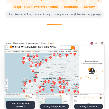
Azja Południowo-Wschodnia
Australia
Karaiby
+ dziesiątki krajów, do których żeglarze zwykle nie zaglądają
MAPA W RAMACH SUBSKRYPCJI
Karta miejsca
postoju
Ikony udogodnień
Ceny dzienne