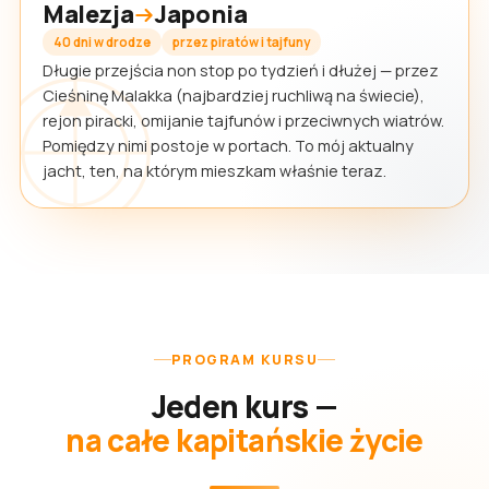
Malezja
Japonia
40 dni w drodze
przez piratów i tajfuny
Długie przejścia non stop po tydzień i dłużej — przez
Cieśninę Malakka (najbardziej ruchliwą na świecie),
rejon piracki, omijanie tajfunów i przeciwnych wiatrów.
Pomiędzy nimi postoje w portach. To mój aktualny
jacht, ten, na którym mieszkam właśnie teraz.
PROGRAM KURSU
Jeden kurs —
na całe kapitańskie życie