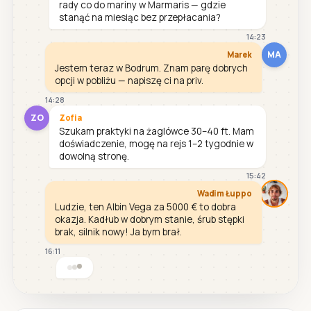
rady co do mariny w Marmaris — gdzie
stanąć na miesiąc bez przepłacania?
14:23
MA
Marek
Jestem teraz w Bodrum. Znam parę dobrych
opcji w pobliżu — napiszę ci na priv.
14:28
ZO
Zofia
Szukam praktyki na żaglówce 30–40 ft. Mam
doświadczenie, mogę na rejs 1–2 tygodnie w
dowolną stronę.
15:42
Wadim Łuppo
Ludzie, ten Albin Vega za 5000 € to dobra
okazja. Kadłub w dobrym stanie, śrub stępki
brak, silnik nowy! Ja bym brał.
16:11