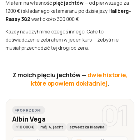
Miałem na własność
pięć jachtów
— od pierwszego za
1200 € i składanego katamaranu po dzisiejszy
Hallberg-
Rassy 382
wart około 300 000 €.
Każdy nauczył mnie czegoś innego. Całe to
doświadczenie zebrałem w jeden kurs — żebyś nie
musiał przechodzić tej drogi od zera.
Z moich pięciu jachtów —
dwie historie,
które opowiem dokładniej
.
01
POPRZEDNI
Albin Vega
~10 000 €
mój 4. jacht
szwedzka klasyka