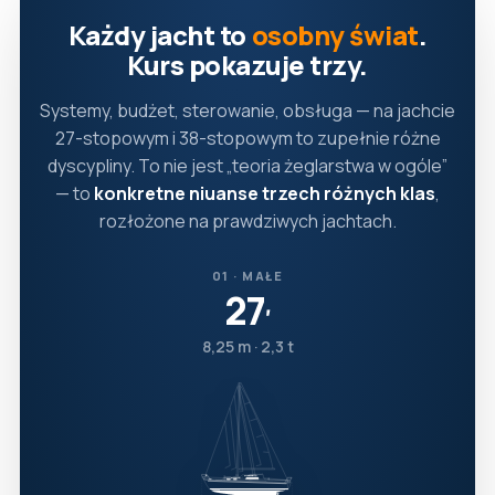
Każdy jacht to
osobny świat
.
Kurs pokazuje trzy.
Systemy, budżet, sterowanie, obsługa — na jachcie
27-stopowym i 38-stopowym to zupełnie różne
dyscypliny. To nie jest „teoria żeglarstwa w ogóle”
— to
konkretne niuanse trzech różnych klas
,
rozłożone na prawdziwych jachtach.
01 · MAŁE
27
′
8,25 m · 2,3 t