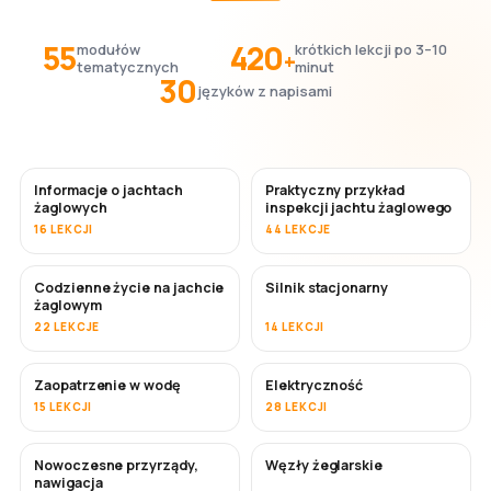
55
420
modułów
krótkich lekcji po 3–10
+
tematycznych
minut
30
języków z napisami
Informacje o jachtach
Praktyczny przykład
żaglowych
inspekcji jachtu żaglowego
16 LEKCJI
44 LEKCJE
Codzienne życie na jachcie
Silnik stacjonarny
żaglowym
22 LEKCJE
14 LEKCJI
Zaopatrzenie w wodę
Elektryczność
15 LEKCJI
28 LEKCJI
Nowoczesne przyrządy,
Węzły żeglarskie
nawigacja