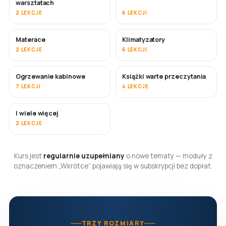
warsztatach
2 LEKCJE
6 LEKCJI
Materace
Klimatyzatory
WKRÓTCE
2 LEKCJE
6 LEKCJI
Ogrzewanie kabinowe
Książki warte przeczytania
WKRÓTCE
WKRÓTCE
7 LEKCJI
4 LEKCJE
I wiele więcej
WKRÓTCE
2 LEKCJE
Kurs jest
regularnie uzupełniany
o nowe tematy — moduły z
oznaczeniem „Wkrótce” pojawiają się w subskrypcji bez dopłat.
TRZY ROZMIARY