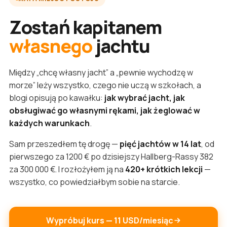
Zostań kapitanem
własnego
jachtu
Między „chcę własny jacht” a „pewnie wychodzę w
morze” leży wszystko, czego nie uczą w szkołach, a
blogi opisują po kawałku:
jak wybrać jacht, jak
obsługiwać go własnymi rękami, jak żeglować w
każdych warunkach
.
Sam przeszedłem tę drogę —
pięć jachtów w 14 lat
, od
pierwszego za 1200 € po dzisiejszy Hallberg-Rassy 382
za 300 000 €. I rozłożyłem ją na
420+ krótkich lekcji
—
wszystko, co powiedziałbym sobie na starcie.
Wypróbuj kurs — 11 USD/miesiąc