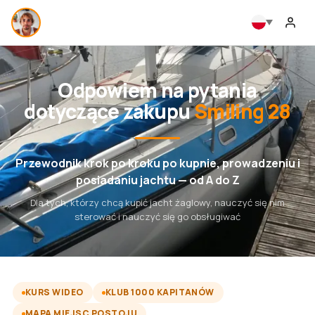
Odpowiem na pytania
dotyczące zakupu
Smiling 28
Przewodnik krok po kroku po kupnie, prowadzeniu i
posiadaniu jachtu — od A do Z
Dla tych, którzy chcą kupić jacht żaglowy, nauczyć się nim
sterować i nauczyć się go obsługiwać
KURS WIDEO
KLUB 1000 KAPITANÓW
MAPA MIEJSC POSTOJU