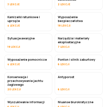
3 LEKCJE
2 LEKCJE
Kamizelki ratunkowe i
Wyposażenie
uprzęże
bezpieczeństwa
4 LEKCJE
18 LEKCJI
Sytuacje awaryjne
Narzędzia i materiały
eksploatacyjne
19 LEKCJI
7 LEKCJI
Wyposażenie pomocnicze
Ponton i silnik zaburtowy
4 LEKCJE
6 LEKCJI
Konserwacja i
Antyporost
WKRÓTCE
przechowywanie jachtu
żaglowego
20 LEKCJI
6 LEKCJI
Wyszukiwanie informacji
Niuanse biurokratyczne
6 LEKCJI
6 LEKCJI