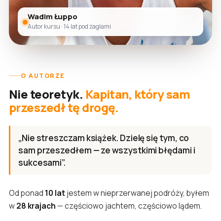
Wadim Łuppo
Autor kursu · 14 lat pod żaglami
O AUTORZE
Nie teoretyk.
Kapitan, który sam
przeszedł tę drogę.
„Nie streszczam książek. Dzielę się tym, co
sam przeszedłem — ze wszystkimi błędami i
sukcesami”.
Od ponad
10 lat
jestem w nieprzerwanej podróży, byłem
w
28 krajach
— częściowo jachtem, częściowo lądem.