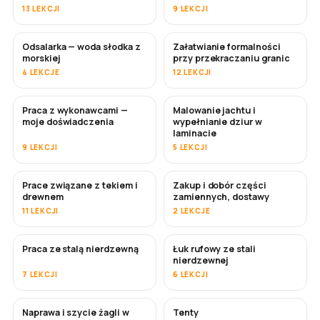
13 LEKCJI
9 LEKCJI
Odsalarka — woda słodka z
Załatwianie formalności
WKRÓTCE
morskiej
przy przekraczaniu granic
4 LEKCJE
12 LEKCJI
Praca z wykonawcami —
Malowanie jachtu i
WKRÓTCE
WKRÓTCE
moje doświadczenia
wypełnianie dziur w
laminacie
9 LEKCJI
5 LEKCJI
Prace związane z tekiem i
Zakup i dobór części
WKRÓTCE
drewnem
zamiennych, dostawy
11 LEKCJI
2 LEKCJE
Praca ze stalą nierdzewną
Łuk rufowy ze stali
WKRÓTCE
nierdzewnej
7 LEKCJI
6 LEKCJI
Naprawa i szycie żagli w
Tenty
WKRÓTCE