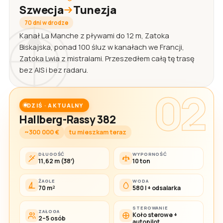
Szwecja
Tunezja
70 dni w drodze
Kanał La Manche z pływami do 12 m, Zatoka
Biskajska, ponad 100 śluz w kanałach we Francji,
Zatoka Lwia z mistralami. Przeszedłem całą tę trasę
bez AIS i bez radaru.
02
DZIŚ · AKTUALNY
Hallberg-Rassy 382
~300 000 €
tu mieszkam teraz
DŁUGOŚĆ
WYPORNOŚĆ
11,62 m (38′)
10 ton
ŻAGLE
WODA
70 m²
580 l + odsalarka
STEROWANIE
ZAŁOGA
Koło sterowe +
2–5 osób
autopilot