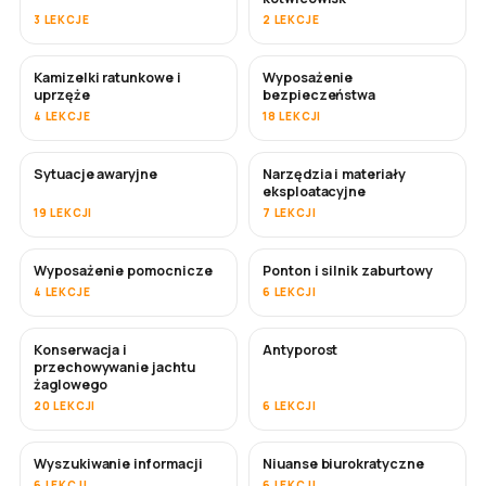
3 LEKCJE
2 LEKCJE
Kamizelki ratunkowe i
Wyposażenie
uprzęże
bezpieczeństwa
4 LEKCJE
18 LEKCJI
Sytuacje awaryjne
Narzędzia i materiały
eksploatacyjne
19 LEKCJI
7 LEKCJI
Wyposażenie pomocnicze
Ponton i silnik zaburtowy
4 LEKCJE
6 LEKCJI
Konserwacja i
Antyporost
WKRÓTCE
przechowywanie jachtu
żaglowego
20 LEKCJI
6 LEKCJI
Wyszukiwanie informacji
Niuanse biurokratyczne
6 LEKCJI
6 LEKCJI