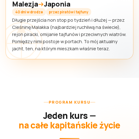
Malezja
Japonia
40 dni w drodze
przez piratów i tajfuny
Długie przejścia non stop po tydzień i dłużej — przez
Cieśninę Malakka (najbardziej ruchliwą na świecie),
rejon piracki, omijanie tajfunów i przeciwnych wiatrów.
Pomiędzy nimi postoje w portach. To mój aktualny
jacht, ten, na którym mieszkam właśnie teraz.
PROGRAM KURSU
Jeden kurs —
na całe kapitańskie życie