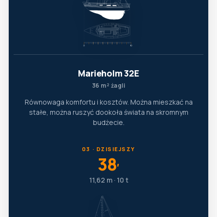
Marieholm 32E
36 m² żagli
Równowaga komfortu i kosztów. Można mieszkać na
stałe, można ruszyć dookoła świata na skromnym
budżecie.
03 · DZISIEJSZY
38
′
11,62 m · 10 t