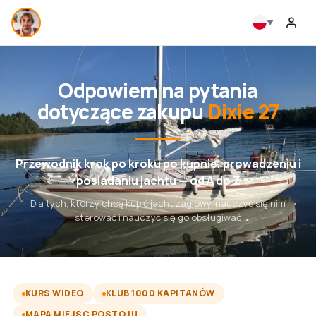
Odpowiem na pytania
dotyczące zakupu
Dixie 27
Przewodnik krok po kroku po kupnie, prowadzeniu i
posiadaniu jachtu — od A do Z
Dla tych, którzy chcą kupić jacht żaglowy, nauczyć się nim
sterować i nauczyć się go obsługiwać
KURS WIDEO
KLUB 1000 KAPITANÓW
MAPA MIEJSC POSTOJU