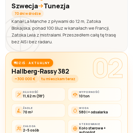
Szwecja
Tunezja
70 dni w drodze
Kanał La Manche z pływami do 12 m, Zatoka
Biskajska, ponad 100 śluz w kanałach we Francji,
Zatoka Lwia z mistralami. Przeszedłem całą tę trasę
bez AIS i bez radaru.
02
DZIŚ · AKTUALNY
Hallberg-Rassy 382
~300 000 €
tu mieszkam teraz
DŁUGOŚĆ
WYPORNOŚĆ
11,62 m (38′)
10 ton
ŻAGLE
WODA
70 m²
580 l + odsalarka
STEROWANIE
ZAŁOGA
Koło sterowe +
2–5 osób
autopilot