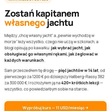
Zostań kapitanem
własnego
jachtu
Między „chcę własny jacht” a „pewnie wychodzę w
morze” leży wszystko, czego nie uczą w szkołach, a
blogi opisują po kawałku:
jak wybrać jacht, jak
obsługiwać go własnymi rękami, jak żeglować w
każdych warunkach
.
Sam przeszedłem tę drogę —
pięć jachtów w 14 lat
, od
pierwszego za 1200 € po dzisiejszy Hallberg-Rassy 382
za 300 000 €. I rozłożyłem ją na
420+ krótkich lekcji
—
wszystko, co powiedziałbym sobie na starcie.
Wypróbuj kurs — 11 USD/miesiąc