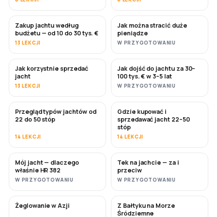
Zakup jachtu według
Jak można stracić duże
WKRÓTCE
WKRÓTCE
budżetu — od 10 do 30 tys. €
pieniądze
13 LEKCJI
W PRZYGOTOWANIU
Jak korzystnie sprzedać
Jak dojść do jachtu za 30–
NOWE
NOWE
jacht
100 tys. € w 3–5 lat
13 LEKCJI
W PRZYGOTOWANIU
Przegląd typów jachtów od
Gdzie kupować i
WKRÓTCE
WKRÓTCE
22 do 50 stóp
sprzedawać jacht 22–50
stóp
14 LEKCJI
14 LEKCJI
Mój jacht — dlaczego
Tek na jachcie — za i
WKRÓTCE
WKRÓTCE
właśnie HR 382
przeciw
W PRZYGOTOWANIU
W PRZYGOTOWANIU
Żeglowanie w Azji
Z Bałtyku na Morze
WKRÓTCE
WKRÓTCE
Śródziemne