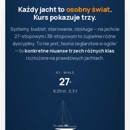
Każdy jacht to
osobny świat
.
Kurs pokazuje trzy.
Systemy, budżet, sterowanie, obsługa — na jachcie
27-stopowym i 38-stopowym to zupełnie różne
dyscypliny. To nie jest „teoria żeglarstwa w ogóle”
— to
konkretne niuanse trzech różnych klas
,
rozłożone na prawdziwych jachtach.
01 · MAŁE
27
′
8,25 m · 2,3 t