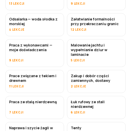
13 LEKCJI
9 LEKCJI
Odsalarka — woda słodka z
Załatwianie formalności
WKRÓTCE
morskiej
przy przekraczaniu granic
4 LEKCJE
12 LEKCJI
Praca z wykonawcami —
Malowanie jachtu i
WKRÓTCE
WKRÓTCE
moje doświadczenia
wypełnianie dziur w
laminacie
9 LEKCJI
5 LEKCJI
Prace związane z tekiem i
Zakup i dobór części
WKRÓTCE
drewnem
zamiennych, dostawy
11 LEKCJI
2 LEKCJE
Praca ze stalą nierdzewną
Łuk rufowy ze stali
WKRÓTCE
nierdzewnej
7 LEKCJI
6 LEKCJI
Naprawa i szycie żagli w
Tenty
WKRÓTCE