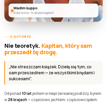
Wadim Łuppo
Autor kursu · 14 lat pod żaglami
O AUTORZE
Nie teoretyk.
Kapitan, który sam
przeszedł tę drogę.
„Nie streszczam książek. Dzielę się tym, co
sam przeszedłem — ze wszystkimi błędami i
sukcesami”.
Od ponad
10 lat
jestem w nieprzerwanej podróży, byłem
w
28 krajach
— częściowo jachtem, częściowo lądem.