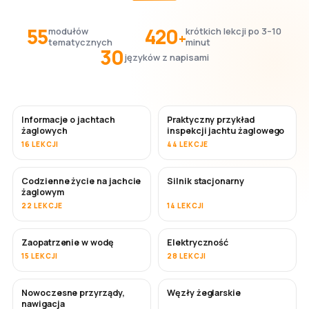
55
420
modułów
krótkich lekcji po 3–10
+
tematycznych
minut
30
języków z napisami
Informacje o jachtach
Praktyczny przykład
żaglowych
inspekcji jachtu żaglowego
16 LEKCJI
44 LEKCJE
Codzienne życie na jachcie
Silnik stacjonarny
żaglowym
22 LEKCJE
14 LEKCJI
Zaopatrzenie w wodę
Elektryczność
15 LEKCJI
28 LEKCJI
Nowoczesne przyrządy,
Węzły żeglarskie
nawigacja