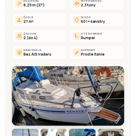
DŁUGOŚĆ
WYPORNOŚĆ
8,25 m (27′)
2,3 tony
ŻAGLE
WODA
27 m²
60 l + kanistry
ZAŁOGA
STEROWANIE
2 (do 4)
Rumpel
NAWIGACJA
NAPRAWY
Bez AIS i radaru
Proste i tanie