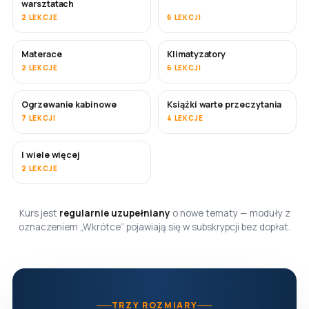
warsztatach
2 LEKCJE
6 LEKCJI
Materace
Klimatyzatory
WKRÓTCE
2 LEKCJE
6 LEKCJI
Ogrzewanie kabinowe
Książki warte przeczytania
WKRÓTCE
WKRÓTCE
7 LEKCJI
4 LEKCJE
I wiele więcej
WKRÓTCE
2 LEKCJE
Kurs jest
regularnie uzupełniany
o nowe tematy — moduły z
oznaczeniem „Wkrótce” pojawiają się w subskrypcji bez dopłat.
TRZY ROZMIARY