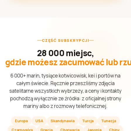
CZĘŚĆ SUBSKRYPCJI
28 000 miejsc,
gdzie możesz zacumować lub rzu
6 000+ marin, tysiące kotwicowisk, kei i portów na
całym świecie. Ręcznie przeszliśmy zdjęcia
satelitarne wszystkich wybrzeży, a ceny i kontakty
pochodzą wyłącznie ze źródła: z oficjalnej strony
mariny albo z rozmowy telefonicznej.
Europa
USA
Skandynawia
Turcja
Tunezja
Czarnogóra
Grecja
Chorwacja
Japonia
Chiny