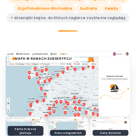
Azja Południowo-Wschodnia
Australia
Karaiby
+ dziesiątki krajów, do których żeglarze zwykle nie zaglądają
MAPA W RAMACH SUBSKRYPCJI
Karta miejsca
postoju
Ikony udogodnień
Ceny dzienne