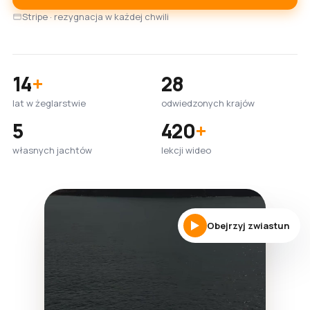
Stripe · rezygnacja w każdej chwili
14
+
28
lat w żeglarstwie
odwiedzonych krajów
5
420
+
własnych jachtów
lekcji wideo
Obejrzyj zwiastun