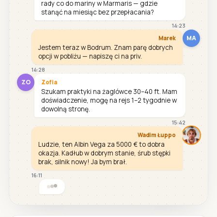
rady co do mariny w Marmaris — gdzie
stanąć na miesiąc bez przepłacania?
14:23
MA
Marek
Jestem teraz w Bodrum. Znam parę dobrych
opcji w pobliżu — napiszę ci na priv.
14:28
ZO
Zofia
Szukam praktyki na żaglówce 30–40 ft. Mam
doświadczenie, mogę na rejs 1–2 tygodnie w
dowolną stronę.
15:42
Wadim Łuppo
Ludzie, ten Albin Vega za 5000 € to dobra
okazja. Kadłub w dobrym stanie, śrub stępki
brak, silnik nowy! Ja bym brał.
16:11