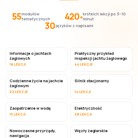
55
420
modułów
krótkich lekcji po 3–10
+
tematycznych
minut
30
języków z napisami
Informacje o jachtach
Praktyczny przykład
żaglowych
inspekcji jachtu żaglowego
16 LEKCJI
44 LEKCJE
Codzienne życie na jachcie
Silnik stacjonarny
żaglowym
22 LEKCJE
14 LEKCJI
Zaopatrzenie w wodę
Elektryczność
15 LEKCJI
28 LEKCJI
Nowoczesne przyrządy,
Węzły żeglarskie
nawigacja