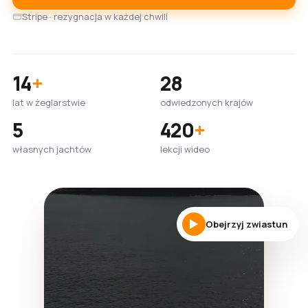
Stripe · rezygnacja w każdej chwili
14
+
28
lat w żeglarstwie
odwiedzonych krajów
5
420
+
własnych jachtów
lekcji wideo
Obejrzyj zwiastun