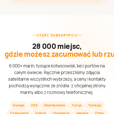
CZĘŚĆ SUBSKRYPCJI
28 000 miejsc,
gdzie możesz zacumować lub rzu
6 000+ marin, tysiące kotwicowisk, kei i portów na
całym świecie. Ręcznie przeszliśmy zdjęcia
satelitarne wszystkich wybrzeży, a ceny i kontakty
pochodzą wyłącznie ze źródła: z oficjalnej strony
mariny albo z rozmowy telefonicznej.
Europa
USA
Skandynawia
Turcja
Tunezja
Czarnogóra
Grecja
Chorwacja
Japonia
Chiny