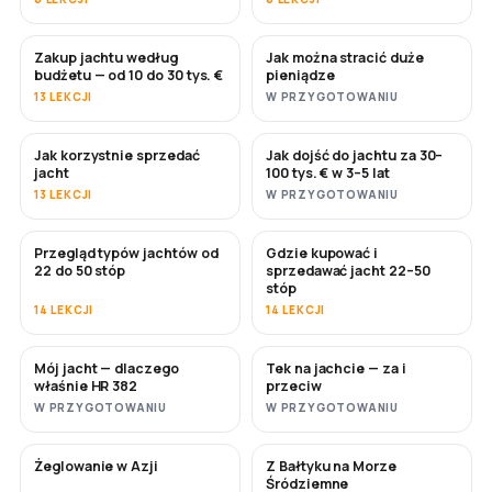
Zakup jachtu według
Jak można stracić duże
WKRÓTCE
WKRÓTCE
budżetu — od 10 do 30 tys. €
pieniądze
13 LEKCJI
W PRZYGOTOWANIU
Jak korzystnie sprzedać
Jak dojść do jachtu za 30–
NOWE
NOWE
jacht
100 tys. € w 3–5 lat
13 LEKCJI
W PRZYGOTOWANIU
Przegląd typów jachtów od
Gdzie kupować i
WKRÓTCE
WKRÓTCE
22 do 50 stóp
sprzedawać jacht 22–50
stóp
14 LEKCJI
14 LEKCJI
Mój jacht — dlaczego
Tek na jachcie — za i
WKRÓTCE
WKRÓTCE
właśnie HR 382
przeciw
W PRZYGOTOWANIU
W PRZYGOTOWANIU
Żeglowanie w Azji
Z Bałtyku na Morze
WKRÓTCE
WKRÓTCE
Śródziemne