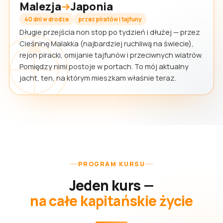
Malezja
Japonia
40 dni w drodze
przez piratów i tajfuny
Długie przejścia non stop po tydzień i dłużej — przez
Cieśninę Malakka (najbardziej ruchliwą na świecie),
rejon piracki, omijanie tajfunów i przeciwnych wiatrów.
Pomiędzy nimi postoje w portach. To mój aktualny
jacht, ten, na którym mieszkam właśnie teraz.
PROGRAM KURSU
Jeden kurs —
na całe kapitańskie życie