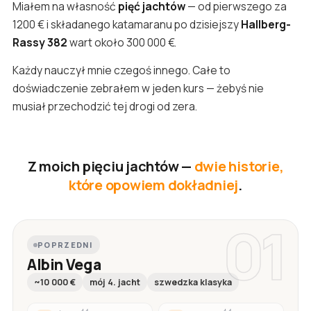
Miałem na własność
pięć jachtów
— od pierwszego za
1200 € i składanego katamaranu po dzisiejszy
Hallberg-
Rassy 382
wart około 300 000 €.
Każdy nauczył mnie czegoś innego. Całe to
doświadczenie zebrałem w jeden kurs — żebyś nie
musiał przechodzić tej drogi od zera.
Z moich pięciu jachtów —
dwie historie,
które opowiem dokładniej
.
01
POPRZEDNI
Albin Vega
~10 000 €
mój 4. jacht
szwedzka klasyka