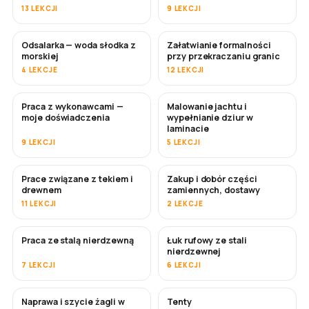
13 LEKCJI
9 LEKCJI
Odsalarka — woda słodka z
Załatwianie formalności
WKRÓTCE
morskiej
przy przekraczaniu granic
4 LEKCJE
12 LEKCJI
Praca z wykonawcami —
Malowanie jachtu i
WKRÓTCE
WKRÓTCE
moje doświadczenia
wypełnianie dziur w
laminacie
9 LEKCJI
5 LEKCJI
Prace związane z tekiem i
Zakup i dobór części
WKRÓTCE
drewnem
zamiennych, dostawy
11 LEKCJI
2 LEKCJE
Praca ze stalą nierdzewną
Łuk rufowy ze stali
WKRÓTCE
nierdzewnej
7 LEKCJI
6 LEKCJI
Naprawa i szycie żagli w
Tenty
WKRÓTCE