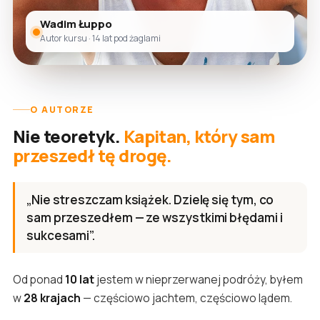
Wadim Łuppo
Autor kursu · 14 lat pod żaglami
O AUTORZE
Nie teoretyk.
Kapitan, który sam
przeszedł tę drogę.
„Nie streszczam książek. Dzielę się tym, co
sam przeszedłem — ze wszystkimi błędami i
sukcesami”.
Od ponad
10 lat
jestem w nieprzerwanej podróży, byłem
w
28 krajach
— częściowo jachtem, częściowo lądem.