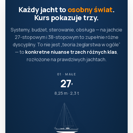
Każdy jacht to
osobny świat
.
Kurs pokazuje trzy.
Systemy, budżet, sterowanie, obsługa — na jachcie
27-stopowym i 38-stopowym to zupełnie różne
dyscypliny. To nie jest „teoria żeglarstwa w ogóle”
— to
konkretne niuanse trzech różnych klas
,
rozłożone na prawdziwych jachtach.
01 · MAŁE
27
′
8,25 m · 2,3 t