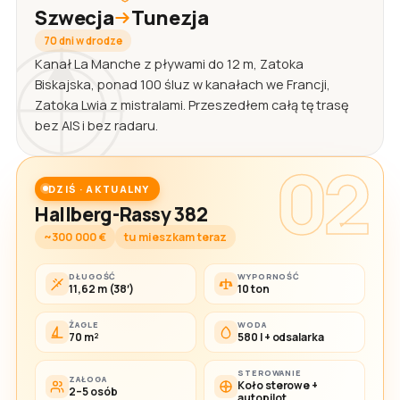
Szwecja
Tunezja
70 dni w drodze
Kanał La Manche z pływami do 12 m, Zatoka
Biskajska, ponad 100 śluz w kanałach we Francji,
Zatoka Lwia z mistralami. Przeszedłem całą tę trasę
bez AIS i bez radaru.
02
DZIŚ · AKTUALNY
Hallberg-Rassy 382
~300 000 €
tu mieszkam teraz
DŁUGOŚĆ
WYPORNOŚĆ
11,62 m (38′)
10 ton
ŻAGLE
WODA
70 m²
580 l + odsalarka
STEROWANIE
ZAŁOGA
Koło sterowe +
2–5 osób
autopilot