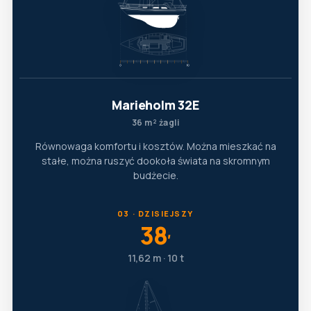
Marieholm 32E
36 m² żagli
Równowaga komfortu i kosztów. Można mieszkać na
stałe, można ruszyć dookoła świata na skromnym
budżecie.
03 · DZISIEJSZY
38
′
11,62 m · 10 t