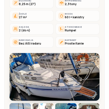
DŁUGOŚĆ
WYPORNOŚĆ
8,25 m (27′)
2,3 tony
ŻAGLE
WODA
27 m²
60 l + kanistry
ZAŁOGA
STEROWANIE
2 (do 4)
Rumpel
NAWIGACJA
NAPRAWY
Bez AIS i radaru
Proste i tanie