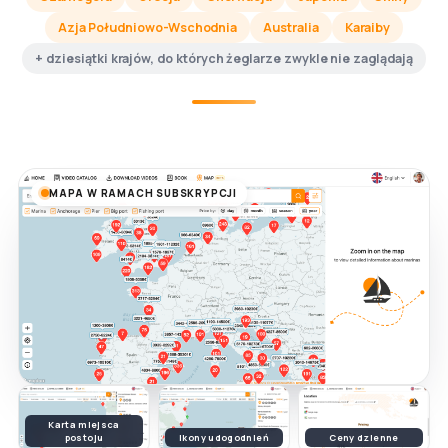
Azja Południowo-Wschodnia
Australia
Karaiby
+ dziesiątki krajów, do których żeglarze zwykle nie zaglądają
MAPA W RAMACH SUBSKRYPCJI
Karta miejsca
postoju
Ikony udogodnień
Ceny dzienne