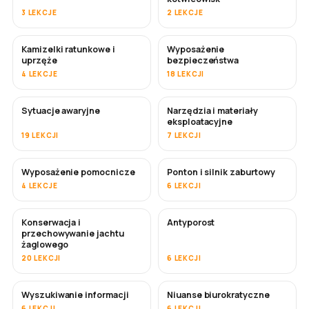
3 LEKCJE
2 LEKCJE
Kamizelki ratunkowe i
Wyposażenie
uprzęże
bezpieczeństwa
4 LEKCJE
18 LEKCJI
Sytuacje awaryjne
Narzędzia i materiały
eksploatacyjne
19 LEKCJI
7 LEKCJI
Wyposażenie pomocnicze
Ponton i silnik zaburtowy
4 LEKCJE
6 LEKCJI
Konserwacja i
Antyporost
WKRÓTCE
przechowywanie jachtu
żaglowego
20 LEKCJI
6 LEKCJI
Wyszukiwanie informacji
Niuanse biurokratyczne
6 LEKCJI
6 LEKCJI