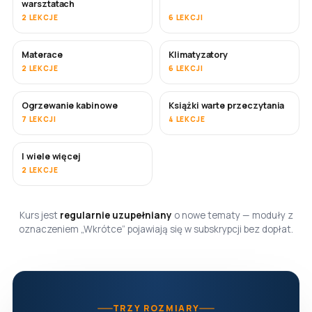
warsztatach
2 LEKCJE
6 LEKCJI
Materace
Klimatyzatory
WKRÓTCE
2 LEKCJE
6 LEKCJI
Ogrzewanie kabinowe
Książki warte przeczytania
WKRÓTCE
WKRÓTCE
7 LEKCJI
4 LEKCJE
I wiele więcej
WKRÓTCE
2 LEKCJE
Kurs jest
regularnie uzupełniany
o nowe tematy — moduły z
oznaczeniem „Wkrótce” pojawiają się w subskrypcji bez dopłat.
TRZY ROZMIARY