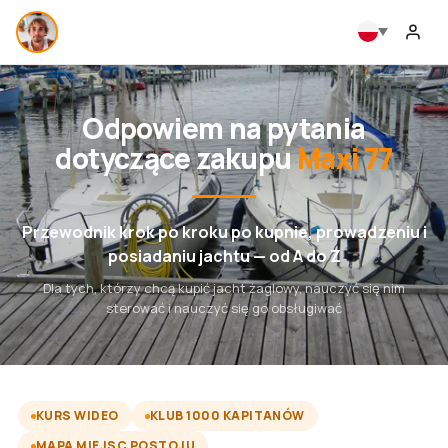
Odpowiem na pytania
dotyczące zakupu
Maxi 77
Przewodnik krok po kroku po kupnie, prowadzeniu i
posiadaniu jachtu — od A do Z
Dla tych, którzy chcą kupić jacht żaglowy, nauczyć się nim
sterować i nauczyć się go obsługiwać
KURS WIDEO
KLUB 1000 KAPITANÓW
MAPA MIEJSC POSTOJU