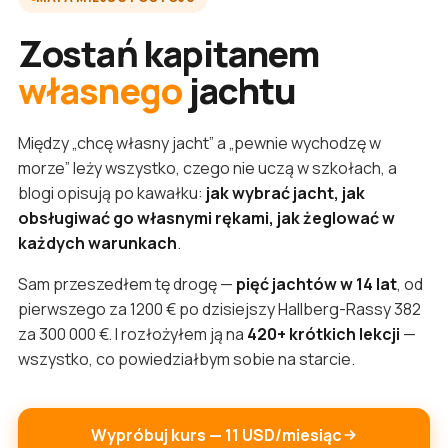
Zostań kapitanem
własnego
jachtu
Między „chcę własny jacht” a „pewnie wychodzę w
morze” leży wszystko, czego nie uczą w szkołach, a
blogi opisują po kawałku:
jak wybrać jacht, jak
obsługiwać go własnymi rękami, jak żeglować w
każdych warunkach
.
Sam przeszedłem tę drogę —
pięć jachtów w 14 lat
, od
pierwszego za 1200 € po dzisiejszy Hallberg-Rassy 382
za 300 000 €. I rozłożyłem ją na
420+ krótkich lekcji
—
wszystko, co powiedziałbym sobie na starcie.
Wypróbuj kurs — 11 USD/miesiąc