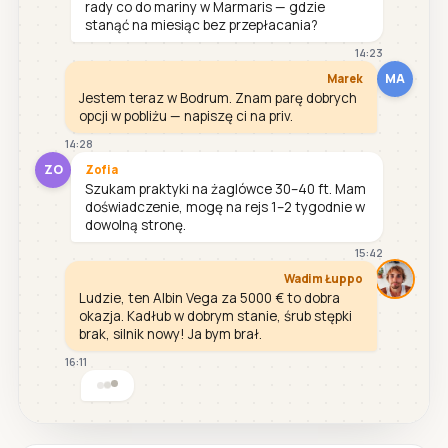
rady co do mariny w Marmaris — gdzie
stanąć na miesiąc bez przepłacania?
14:23
MA
Marek
Jestem teraz w Bodrum. Znam parę dobrych
opcji w pobliżu — napiszę ci na priv.
14:28
ZO
Zofia
Szukam praktyki na żaglówce 30–40 ft. Mam
doświadczenie, mogę na rejs 1–2 tygodnie w
dowolną stronę.
15:42
Wadim Łuppo
Ludzie, ten Albin Vega za 5000 € to dobra
okazja. Kadłub w dobrym stanie, śrub stępki
brak, silnik nowy! Ja bym brał.
16:11