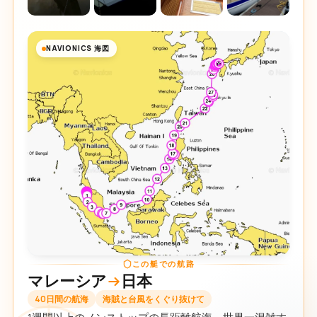
NAVIONICS 海図
この艇での航路
マレーシア
日本
40日間の航海
海賊と台風をくぐり抜けて