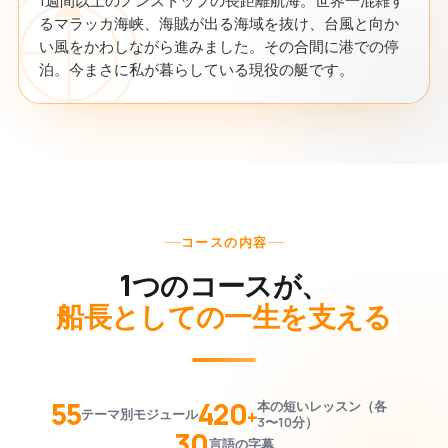
1週間以上のノンストップの長距離航海。世界一混雑す
るマラッカ海峡、海賊が出る海域を抜け、台風と向か
い風をかわしながら進みました。その合間に港での停
泊。今まさに私が暮らしている現役の艇です。
コースの内容
1つのコースが、
船長としての一生を支える
55
420
本の短いレッスン（各
+
テーマ別モジュール
3〜10分）
30
言語の字幕