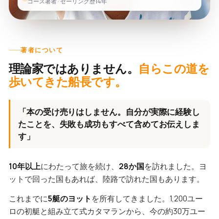
コース著者 · セーリング歴14年
著者について
理論家ではありません。
自らこの道を
歩いてきた船長です。
「本の受け売りはしません。自分が実際に経験し
たことを、失敗も成功もすべて含めてお伝えしま
す」
10年以上
にわたって旅を続け、
28か国
を訪れました。ヨ
ットで回った国もあれば、陸路で訪れた国もあります。
これまでに
5艇のヨット
を所有してきました。1,200ユー
ロの初艇と組み立て式カタマランから、今の約30万ユー