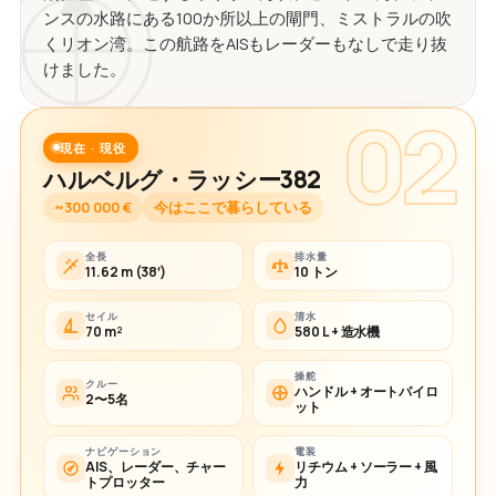
ンスの水路にある100か所以上の閘門、ミストラルの吹
くリオン湾。この航路をAISもレーダーもなしで走り抜
けました。
02
現在 · 現役
ハルベルグ・ラッシー382
~300 000 €
今はここで暮らしている
全長
排水量
11.62 m (38′)
10 トン
セイル
清水
70 m²
580 L + 造水機
操舵
クルー
ハンドル + オートパイロ
2〜5名
ット
ナビゲーション
電装
AIS、レーダー、チャー
リチウム + ソーラー + 風
トプロッター
力