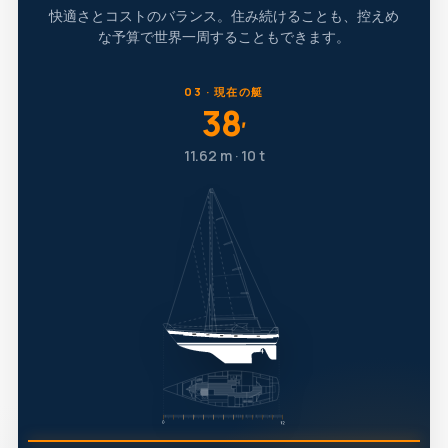
快適さとコストのバランス。住み続けることも、控えめ
な予算で世界一周することもできます。
03 · 現在の艇
38
′
11.62 m · 10 t