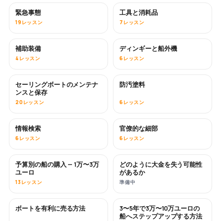
緊急事態
工具と消耗品
19レッスン
7レッスン
補助装備
ディンギーと船外機
4レッスン
6レッスン
セーリングボートのメンテナ
防汚塗料
近日公開
ンスと保存
20レッスン
6レッスン
情報検索
官僚的な細部
6レッスン
6レッスン
予算別の船の購入 — 1万〜3万
どのように大金を失う可能性
近日公開
近日公開
ユーロ
があるか
13レッスン
準備中
ボートを有利に売る方法
3〜5年で3万〜10万ユーロの
新着
新着
船へステップアップする方法