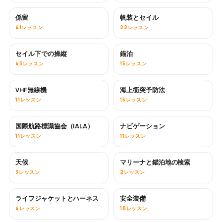
係留
帆装とセイル
41レッスン
22レッスン
セイル下での操縦
錨泊
43レッスン
15レッスン
VHF無線機
海上衝突予防法
11レッスン
15レッスン
国際航路標識協会（IALA）
ナビゲーション
11レッスン
11レッスン
天候
マリーナと錨泊地の検索
3レッスン
2レッスン
ライフジャケットとハーネス
安全装備
4レッスン
18レッスン