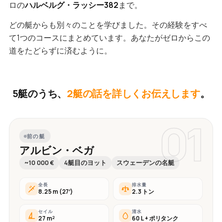
ロの
ハルベルグ・ラッシー382
まで。
どの艇からも別々のことを学びました。その経験をすべ
て1つのコースにまとめています。あなたがゼロからこの
道をたどらずに済むように。
5艇のうち、
2艇の話を詳しくお伝えします
。
01
前の艇
アルビン・ベガ
~10 000 €
4艇目のヨット
スウェーデンの名艇
全長
排水量
8.25 m (27′)
2.3 トン
セイル
清水
27 m²
60 L + ポリタンク