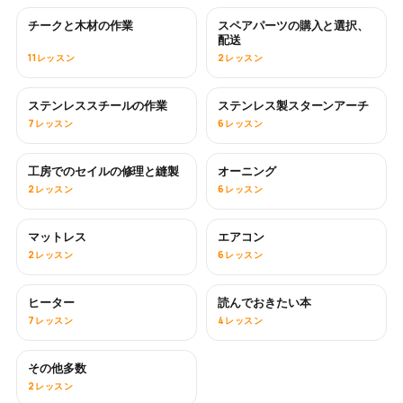
チークと木材の作業
スペアパーツの購入と選択、
近日公開
配送
11レッスン
2レッスン
ステンレススチールの作業
ステンレス製スターンアーチ
近日公開
7レッスン
6レッスン
工房でのセイルの修理と縫製
オーニング
近日公開
2レッスン
6レッスン
マットレス
エアコン
近日公開
2レッスン
6レッスン
ヒーター
読んでおきたい本
近日公開
近日公開
7レッスン
4レッスン
その他多数
近日公開
2レッスン