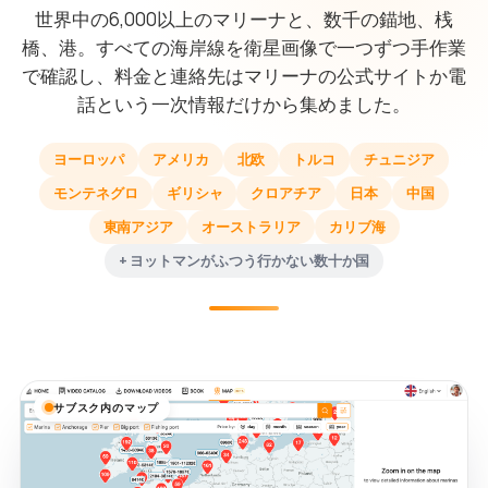
世界中の6,000以上のマリーナと、数千の錨地、桟
橋、港。すべての海岸線を衛星画像で一つずつ手作業
で確認し、料金と連絡先はマリーナの公式サイトか電
話という一次情報だけから集めました。
ヨーロッパ
アメリカ
北欧
トルコ
チュニジア
モンテネグロ
ギリシャ
クロアチア
日本
中国
東南アジア
オーストラリア
カリブ海
+ ヨットマンがふつう行かない数十か国
サブスク内のマップ