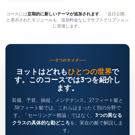
コースには
定期的に新しいテーマが追加されます
。「近日公開」
と表示されたモジュールも、追加料金なしでサブスクリプション
に登場します。
3つのサイズ
ヨットはどれも
ひとつの世界
で
す。このコースでは3つを紹介し
ます。
装備、予算、操縦、メンテナンス。27フィート艇と
38フィート艇では、これらはまったく別の分野で
す。「セーリング一般論」ではなく、
3つの異なる
クラスの具体的な勘どころ
を、実在の艇で解説しま
す。