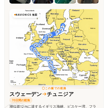
NAVIONICS 海図
この艇での航路
スウェーデン
チュニジア
70日間の航海
潮位差12 mに達するイギリス海峡、ビスケー湾、フラ