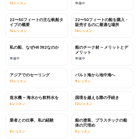
13レッスン
準備中
22〜50フィートの主な帆船タ
22〜50フィートの船を購入・
近日公開
近日公開
イプの概要
販売するのに最適な場所
14レッスン
14レッスン
私の船、なぜHR 382なのか
船のチーク材 — メリットとデ
近日公開
近日公開
メリット
準備中
準備中
アジアでのセーリング
バルト海から地中海へ
近日公開
近日公開
13レッスン
9レッスン
造水機 — 海水から飲料水を
国境を越える際の手続き
近日公開
4レッスン
12レッスン
業者との仕事、私の経験
船の塗装、プラスチックの船
近日公開
近日公開
体の穴埋め
9レッスン
5レッスン