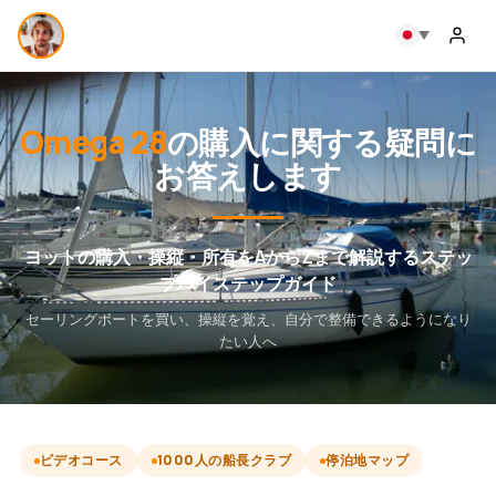
Omega 28
の購入に関する疑問に
お答えします
ヨットの購入・操縦・所有をAからZまで解説するステッ
プバイステップガイド
セーリングボートを買い、操縦を覚え、自分で整備できるようになり
たい人へ
ビデオコース
1000人の船長クラブ
停泊地マップ