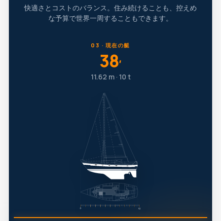
快適さとコストのバランス。住み続けることも、控えめ
な予算で世界一周することもできます。
03 · 現在の艇
38
′
11.62 m · 10 t