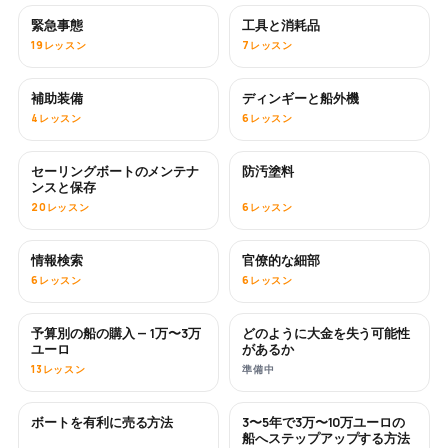
緊急事態
工具と消耗品
19レッスン
7レッスン
補助装備
ディンギーと船外機
4レッスン
6レッスン
セーリングボートのメンテナ
防汚塗料
近日公開
ンスと保存
20レッスン
6レッスン
情報検索
官僚的な細部
6レッスン
6レッスン
予算別の船の購入 — 1万〜3万
どのように大金を失う可能性
近日公開
近日公開
ユーロ
があるか
13レッスン
準備中
ボートを有利に売る方法
3〜5年で3万〜10万ユーロの
新着
新着
船へステップアップする方法