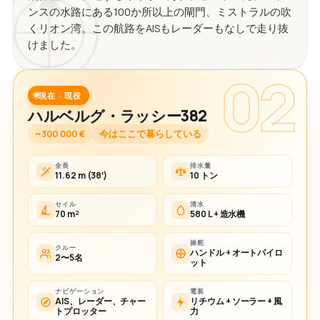
ンスの水路にある100か所以上の閘門、ミストラルの吹
くリオン湾。この航路をAISもレーダーもなしで走り抜
けました。
02
現在 · 現役
ハルベルグ・ラッシー382
~300 000 €
今はここで暮らしている
全長
排水量
11.62 m (38′)
10 トン
セイル
清水
70 m²
580 L + 造水機
操舵
クルー
ハンドル + オートパイロ
2〜5名
ット
ナビゲーション
電装
AIS、レーダー、チャー
リチウム + ソーラー + 風
トプロッター
力