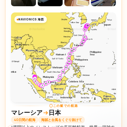
NAVIONICS 海図
この艇での航路
マレーシア
日本
40日間の航海
海賊と台風をくぐり抜けて