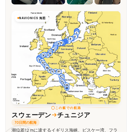
NAVIONICS 海図
この艇での航路
スウェーデン
チュニジア
70日間の航海
潮位差12 mに達するイギリス海峡、ビスケー湾、フラ