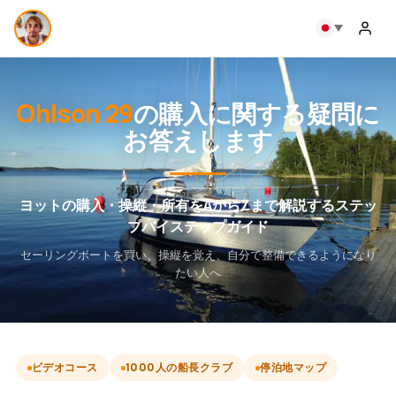
Ohlson 29
の購入に関する疑問に
お答えします
ヨットの購入・操縦・所有をAからZまで解説するステッ
プバイステップガイド
セーリングボートを買い、操縦を覚え、自分で整備できるようになり
たい人へ
ビデオコース
1000人の船長クラブ
停泊地マップ