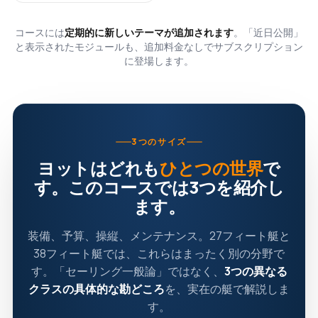
コースには
定期的に新しいテーマが追加されます
。「近日公開」
と表示されたモジュールも、追加料金なしでサブスクリプション
に登場します。
3つのサイズ
ヨットはどれも
ひとつの世界
で
す。このコースでは3つを紹介し
ます。
装備、予算、操縦、メンテナンス。27フィート艇と
38フィート艇では、これらはまったく別の分野で
す。「セーリング一般論」ではなく、
3つの異なる
クラスの具体的な勘どころ
を、実在の艇で解説しま
す。