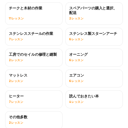
チークと木材の作業
スペアパーツの購入と選択、
近日公開
配送
11レッスン
2レッスン
ステンレススチールの作業
ステンレス製スターンアーチ
近日公開
7レッスン
6レッスン
工房でのセイルの修理と縫製
オーニング
近日公開
2レッスン
6レッスン
マットレス
エアコン
近日公開
2レッスン
6レッスン
ヒーター
読んでおきたい本
近日公開
近日公開
7レッスン
4レッスン
その他多数
近日公開
2レッスン