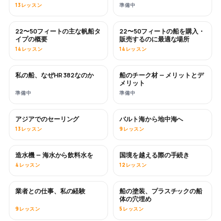
13レッスン
準備中
22〜50フィートの主な帆船タ
22〜50フィートの船を購入・
近日公開
近日公開
イプの概要
販売するのに最適な場所
14レッスン
14レッスン
私の船、なぜHR 382なのか
船のチーク材 — メリットとデ
近日公開
近日公開
メリット
準備中
準備中
アジアでのセーリング
バルト海から地中海へ
近日公開
近日公開
13レッスン
9レッスン
造水機 — 海水から飲料水を
国境を越える際の手続き
近日公開
4レッスン
12レッスン
業者との仕事、私の経験
船の塗装、プラスチックの船
近日公開
近日公開
体の穴埋め
9レッスン
5レッスン