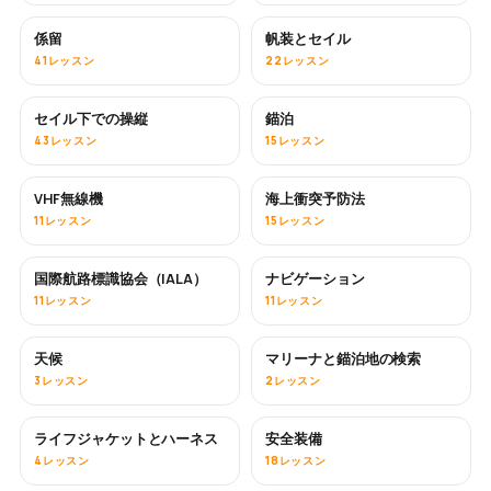
係留
帆装とセイル
41レッスン
22レッスン
セイル下での操縦
錨泊
43レッスン
15レッスン
VHF無線機
海上衝突予防法
11レッスン
15レッスン
国際航路標識協会（IALA）
ナビゲーション
11レッスン
11レッスン
天候
マリーナと錨泊地の検索
3レッスン
2レッスン
ライフジャケットとハーネス
安全装備
4レッスン
18レッスン