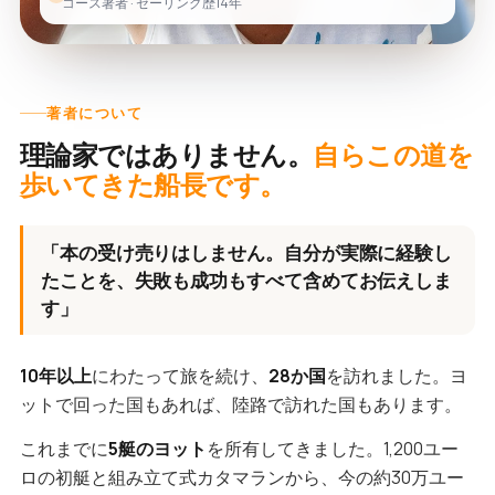
コース著者 · セーリング歴14年
著者について
理論家ではありません。
自らこの道を
歩いてきた船長です。
「本の受け売りはしません。自分が実際に経験し
たことを、失敗も成功もすべて含めてお伝えしま
す」
10年以上
にわたって旅を続け、
28か国
を訪れました。ヨ
ットで回った国もあれば、陸路で訪れた国もあります。
これまでに
5艇のヨット
を所有してきました。1,200ユー
ロの初艇と組み立て式カタマランから、今の約30万ユー