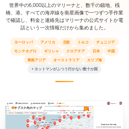
世界中の6,000以上のマリーナと、数千の錨地、桟
橋、港。すべての海岸線を衛星画像で一つずつ手作業
で確認し、料金と連絡先はマリーナの公式サイトか電
話という一次情報だけから集めました。
ヨーロッパ
アメリカ
北欧
トルコ
チュニジア
モンテネグロ
ギリシャ
クロアチア
日本
中国
東南アジア
オーストラリア
カリブ海
+ ヨットマンがふつう行かない数十か国
サブスク内のマップ