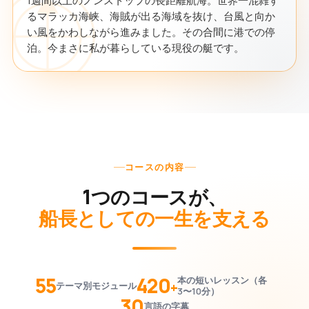
1週間以上のノンストップの長距離航海。世界一混雑す
るマラッカ海峡、海賊が出る海域を抜け、台風と向か
い風をかわしながら進みました。その合間に港での停
泊。今まさに私が暮らしている現役の艇です。
コースの内容
1つのコースが、
船長としての一生を支える
55
420
本の短いレッスン（各
+
テーマ別モジュール
3〜10分）
30
言語の字幕