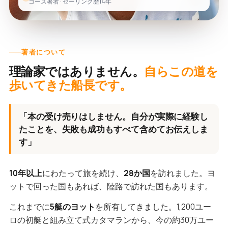
コース著者 · セーリング歴14年
著者について
理論家ではありません。
自らこの道を
歩いてきた船長です。
「本の受け売りはしません。自分が実際に経験し
たことを、失敗も成功もすべて含めてお伝えしま
す」
10年以上
にわたって旅を続け、
28か国
を訪れました。ヨ
ットで回った国もあれば、陸路で訪れた国もあります。
これまでに
5艇のヨット
を所有してきました。1,200ユー
ロの初艇と組み立て式カタマランから、今の約30万ユー