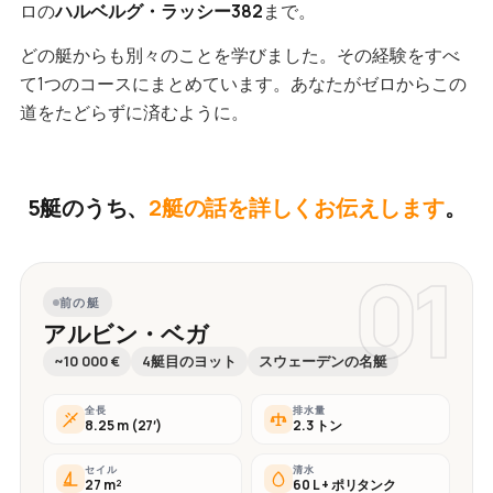
ロの
ハルベルグ・ラッシー382
まで。
どの艇からも別々のことを学びました。その経験をすべ
て1つのコースにまとめています。あなたがゼロからこの
道をたどらずに済むように。
5艇のうち、
2艇の話を詳しくお伝えします
。
01
前の艇
アルビン・ベガ
~10 000 €
4艇目のヨット
スウェーデンの名艇
全長
排水量
8.25 m (27′)
2.3 トン
セイル
清水
27 m²
60 L + ポリタンク