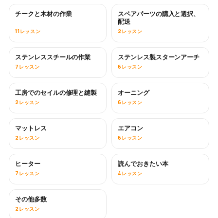
チークと木材の作業
スペアパーツの購入と選択、
近日公開
配送
11レッスン
2レッスン
ステンレススチールの作業
ステンレス製スターンアーチ
近日公開
7レッスン
6レッスン
工房でのセイルの修理と縫製
オーニング
近日公開
2レッスン
6レッスン
マットレス
エアコン
近日公開
2レッスン
6レッスン
ヒーター
読んでおきたい本
近日公開
近日公開
7レッスン
4レッスン
その他多数
近日公開
2レッスン