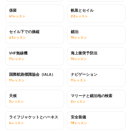
係留
帆装とセイル
41レッスン
22レッスン
セイル下での操縦
錨泊
43レッスン
15レッスン
VHF無線機
海上衝突予防法
11レッスン
15レッスン
国際航路標識協会（IALA）
ナビゲーション
11レッスン
11レッスン
天候
マリーナと錨泊地の検索
3レッスン
2レッスン
ライフジャケットとハーネス
安全装備
4レッスン
18レッスン