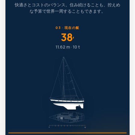
快適さとコストのバランス。住み続けることも、控えめ
な予算で世界一周することもできます。
03 · 現在の艇
38
′
11.62 m · 10 t