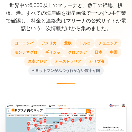
世界中の6,000以上のマリーナと、数千の錨地、桟
橋、港。すべての海岸線を衛星画像で一つずつ手作業
で確認し、料金と連絡先はマリーナの公式サイトか電
話という一次情報だけから集めました。
ヨーロッパ
アメリカ
北欧
トルコ
チュニジア
モンテネグロ
ギリシャ
クロアチア
日本
中国
東南アジア
オーストラリア
カリブ海
+ ヨットマンがふつう行かない数十か国
サブスク内のマップ