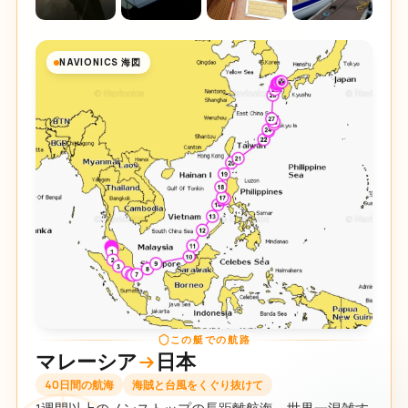
NAVIONICS 海図
この艇での航路
マレーシア
日本
40日間の航海
海賊と台風をくぐり抜けて