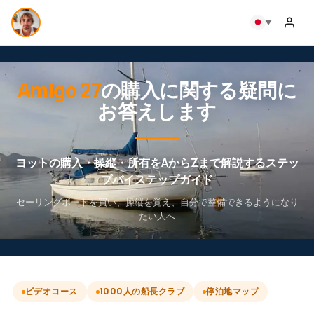
Amigo 27
の購入に関する疑問に
お答えします
ヨットの購入・操縦・所有をAからZまで解説するステッ
プバイステップガイド
セーリングボートを買い、操縦を覚え、自分で整備できるようになり
たい人へ
ビデオコース
1000人の船長クラブ
停泊地マップ