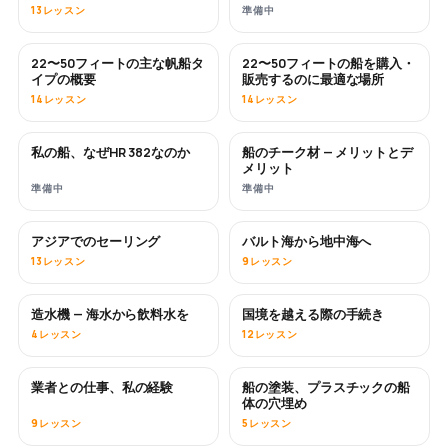
13レッスン
準備中
22〜50フィートの主な帆船タ
22〜50フィートの船を購入・
近日公開
近日公開
イプの概要
販売するのに最適な場所
14レッスン
14レッスン
私の船、なぜHR 382なのか
船のチーク材 — メリットとデ
近日公開
近日公開
メリット
準備中
準備中
アジアでのセーリング
バルト海から地中海へ
近日公開
近日公開
13レッスン
9レッスン
造水機 — 海水から飲料水を
国境を越える際の手続き
近日公開
4レッスン
12レッスン
業者との仕事、私の経験
船の塗装、プラスチックの船
近日公開
近日公開
体の穴埋め
9レッスン
5レッスン