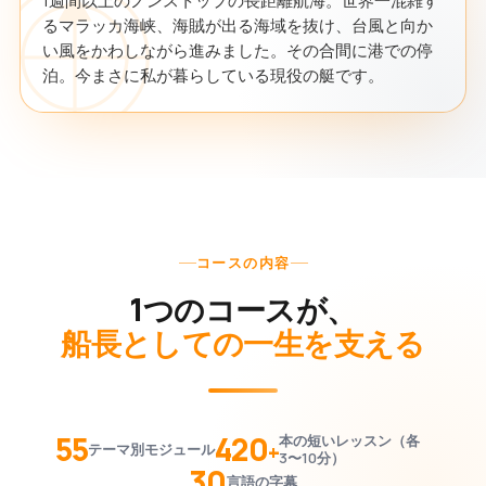
1週間以上のノンストップの長距離航海。世界一混雑す
るマラッカ海峡、海賊が出る海域を抜け、台風と向か
い風をかわしながら進みました。その合間に港での停
泊。今まさに私が暮らしている現役の艇です。
コースの内容
1つのコースが、
船長としての一生を支える
55
420
本の短いレッスン（各
+
テーマ別モジュール
3〜10分）
30
言語の字幕