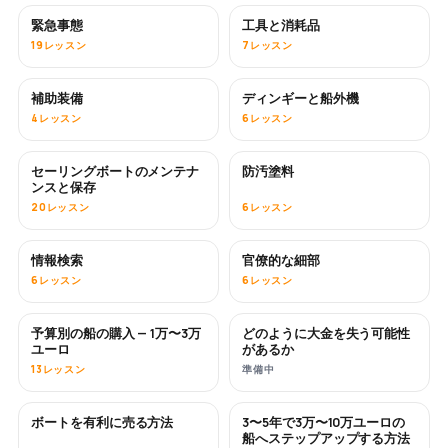
緊急事態
工具と消耗品
19レッスン
7レッスン
補助装備
ディンギーと船外機
4レッスン
6レッスン
セーリングボートのメンテナ
防汚塗料
近日公開
ンスと保存
20レッスン
6レッスン
情報検索
官僚的な細部
6レッスン
6レッスン
予算別の船の購入 — 1万〜3万
どのように大金を失う可能性
近日公開
近日公開
ユーロ
があるか
13レッスン
準備中
ボートを有利に売る方法
3〜5年で3万〜10万ユーロの
新着
新着
船へステップアップする方法