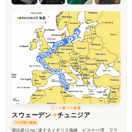
NAVIONICS 海図
この艇での航路
スウェーデン
チュニジア
70日間の航海
潮位差12 mに達するイギリス海峡、ビスケー湾、フラ