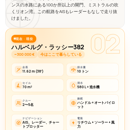
ンスの水路にある100か所以上の閘門、ミストラルの吹
くリオン湾。この航路をAISもレーダーもなしで走り抜
けました。
02
現在 · 現役
ハルベルグ・ラッシー382
~300 000 €
今はここで暮らしている
全長
排水量
11.62 m (38′)
10 トン
セイル
清水
70 m²
580 L + 造水機
操舵
クルー
ハンドル + オートパイロ
2〜5名
ット
ナビゲーション
電装
AIS、レーダー、チャー
リチウム + ソーラー + 風
トプロッター
力