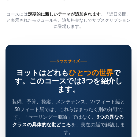
コースには
定期的に新しいテーマが追加されます
。「近日公開」
と表示されたモジュールも、追加料金なしでサブスクリプション
に登場します。
3つのサイズ
ヨットはどれも
ひとつの世界
で
す。このコースでは3つを紹介し
ます。
装備、予算、操縦、メンテナンス。27フィート艇と
38フィート艇では、これらはまったく別の分野で
す。「セーリング一般論」ではなく、
3つの異なる
クラスの具体的な勘どころ
を、実在の艇で解説しま
す。