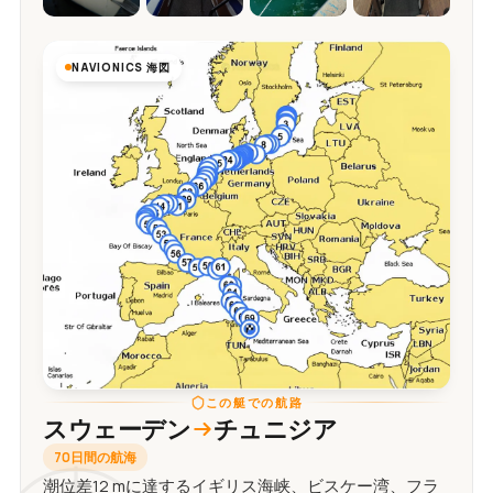
NAVIONICS 海図
この艇での航路
スウェーデン
チュニジア
70日間の航海
潮位差12 mに達するイギリス海峡、ビスケー湾、フラ