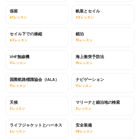
係留
帆装とセイル
41レッスン
22レッスン
セイル下での操縦
錨泊
43レッスン
15レッスン
VHF無線機
海上衝突予防法
11レッスン
15レッスン
国際航路標識協会（IALA）
ナビゲーション
11レッスン
11レッスン
天候
マリーナと錨泊地の検索
3レッスン
2レッスン
ライフジャケットとハーネス
安全装備
4レッスン
18レッスン