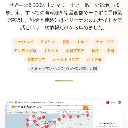
世界中の6,000以上のマリーナと、数千の錨地、桟
橋、港。すべての海岸線を衛星画像で一つずつ手作業
で確認し、料金と連絡先はマリーナの公式サイトか電
話という一次情報だけから集めました。
ヨーロッパ
アメリカ
北欧
トルコ
チュニジア
モンテネグロ
ギリシャ
クロアチア
日本
中国
東南アジア
オーストラリア
カリブ海
+ ヨットマンがふつう行かない数十か国
サブスク内のマップ