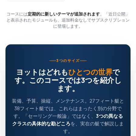
コースには
定期的に新しいテーマが追加されます
。「近日公開」
と表示されたモジュールも、追加料金なしでサブスクリプション
に登場します。
3つのサイズ
ヨットはどれも
ひとつの世界
で
す。このコースでは3つを紹介し
ます。
装備、予算、操縦、メンテナンス。27フィート艇と
38フィート艇では、これらはまったく別の分野で
す。「セーリング一般論」ではなく、
3つの異なる
クラスの具体的な勘どころ
を、実在の艇で解説しま
す。