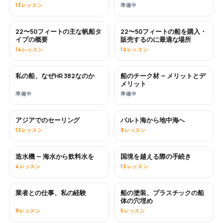
13レッスン
準備中
22〜50フィートの主な帆船タ
22〜50フィートの船を購入・
近日公開
近日公開
イプの概要
販売するのに最適な場所
14レッスン
14レッスン
私の船、なぜHR 382なのか
船のチーク材 — メリットとデ
近日公開
近日公開
メリット
準備中
準備中
アジアでのセーリング
バルト海から地中海へ
近日公開
近日公開
13レッスン
9レッスン
造水機 — 海水から飲料水を
国境を越える際の手続き
近日公開
4レッスン
12レッスン
業者との仕事、私の経験
船の塗装、プラスチックの船
近日公開
近日公開
体の穴埋め
9レッスン
5レッスン