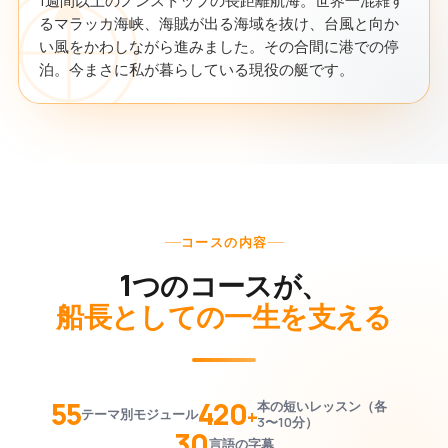
1週間以上のノンストップの長距離航海。世界一混雑す
るマラッカ海峡、海賊が出る海域を抜け、台風と向か
い風をかわしながら進みました。その合間に港での停
泊。今まさに私が暮らしている現役の艇です。
コースの内容
1つのコースが、
船長としての一生を支える
55
420
本の短いレッスン（各
+
テーマ別モジュール
3〜10分）
30
言語の字幕