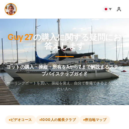
Guy 27
の購入に関する疑問にお
答えします
ヨットの購入・操縦・所有をAからZまで解説するステッ
プバイステップガイド
セーリングボートを買い、操縦を覚え、自分で整備できるようになり
たい人へ
ビデオコース
1000人の船長クラブ
停泊地マップ