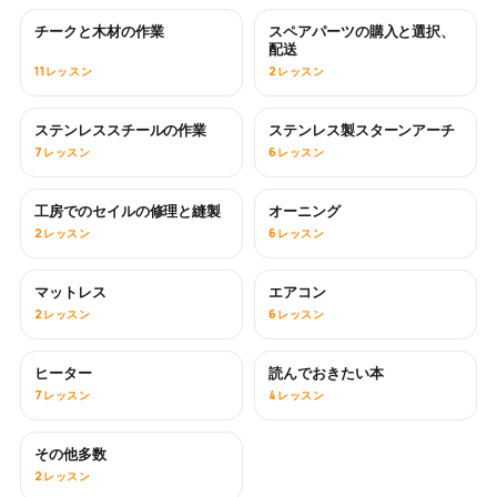
チークと木材の作業
スペアパーツの購入と選択、
近日公開
配送
11レッスン
2レッスン
ステンレススチールの作業
ステンレス製スターンアーチ
近日公開
7レッスン
6レッスン
工房でのセイルの修理と縫製
オーニング
近日公開
2レッスン
6レッスン
マットレス
エアコン
近日公開
2レッスン
6レッスン
ヒーター
読んでおきたい本
近日公開
近日公開
7レッスン
4レッスン
その他多数
近日公開
2レッスン