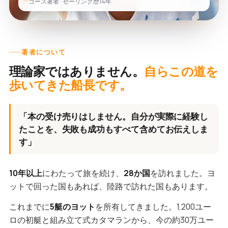
コース著者 · セーリング歴14年
著者について
理論家ではありません。
自らこの道を
歩いてきた船長です。
「本の受け売りはしません。自分が実際に経験し
たことを、失敗も成功もすべて含めてお伝えしま
す」
10年以上
にわたって旅を続け、
28か国
を訪れました。ヨ
ットで回った国もあれば、陸路で訪れた国もあります。
これまでに
5艇のヨット
を所有してきました。1,200ユー
ロの初艇と組み立て式カタマランから、今の約30万ユー