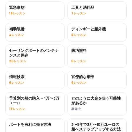
緊急事態
工具と消耗品
19レッスン
7レッスン
補助装備
ディンギーと船外機
4レッスン
6レッスン
セーリングボートのメンテナ
防汚塗料
近日公開
ンスと保存
20レッスン
6レッスン
情報検索
官僚的な細部
6レッスン
6レッスン
予算別の船の購入 — 1万〜3万
どのように大金を失う可能性
近日公開
近日公開
ユーロ
があるか
13レッスン
準備中
ボートを有利に売る方法
3〜5年で3万〜10万ユーロの
新着
新着
船へステップアップする方法