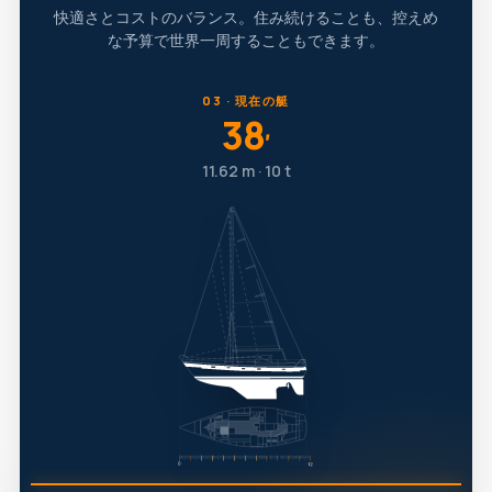
快適さとコストのバランス。住み続けることも、控えめ
な予算で世界一周することもできます。
03 · 現在の艇
38
′
11.62 m · 10 t