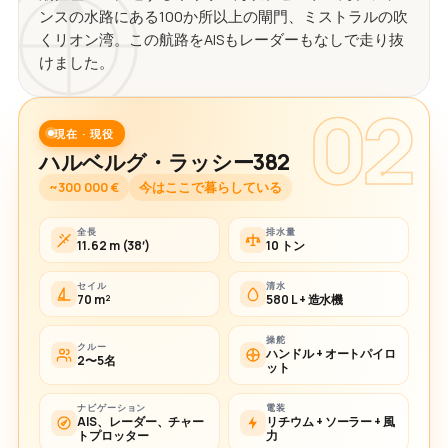
ンスの水路にある100か所以上の閘門、ミストラルの吹
くリオン湾。この航路をAISもレーダーもなしで走り抜
けました。
02
現在 · 現役
ハルベルグ・ラッシー382
~300 000 €
今はここで暮らしている
全長
排水量
11.62 m (38′)
10 トン
セイル
清水
70 m²
580 L + 造水機
操舵
クルー
ハンドル + オートパイロ
2〜5名
ット
ナビゲーション
電装
AIS、レーダー、チャー
リチウム + ソーラー + 風
トプロッター
力