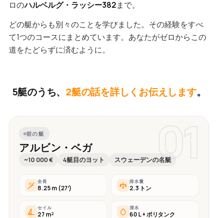
ロの
ハルベルグ・ラッシー382
まで。
どの艇からも別々のことを学びました。その経験をすべ
て1つのコースにまとめています。あなたがゼロからこの
道をたどらずに済むように。
5艇のうち、
2艇の話を詳しくお伝えします
。
01
前の艇
アルビン・ベガ
~10 000 €
4艇目のヨット
スウェーデンの名艇
全長
排水量
8.25 m (27′)
2.3 トン
セイル
清水
27 m²
60 L + ポリタンク