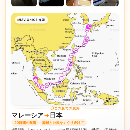
NAVIONICS 海図
この艇での航路
マレーシア
日本
40日間の航海
海賊と台風をくぐり抜けて