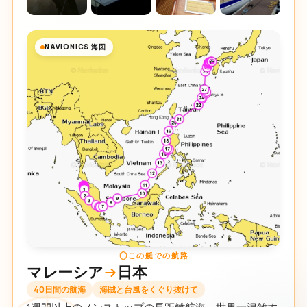
NAVIONICS 海図
この艇での航路
マレーシア
日本
40日間の航海
海賊と台風をくぐり抜けて