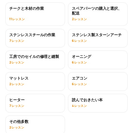
チークと木材の作業
スペアパーツの購入と選択、
近日公開
配送
11レッスン
2レッスン
ステンレススチールの作業
ステンレス製スターンアーチ
近日公開
7レッスン
6レッスン
工房でのセイルの修理と縫製
オーニング
近日公開
2レッスン
6レッスン
マットレス
エアコン
近日公開
2レッスン
6レッスン
ヒーター
読んでおきたい本
近日公開
近日公開
7レッスン
4レッスン
その他多数
近日公開
2レッスン