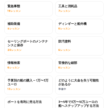
緊急事態
工具と消耗品
19レッスン
7レッスン
補助装備
ディンギーと船外機
4レッスン
6レッスン
セーリングボートのメンテナ
防汚塗料
近日公開
ンスと保存
20レッスン
6レッスン
情報検索
官僚的な細部
6レッスン
6レッスン
予算別の船の購入 — 1万〜3万
どのように大金を失う可能性
近日公開
近日公開
ユーロ
があるか
13レッスン
準備中
ボートを有利に売る方法
3〜5年で3万〜10万ユーロの
新着
新着
船へステップアップする方法