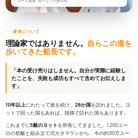
コース著者 · セーリング歴14年
著者について
理論家ではありません。
自らこの道を
歩いてきた船長です。
「本の受け売りはしません。自分が実際に経験し
たことを、失敗も成功もすべて含めてお伝えしま
す」
10年以上
にわたって旅を続け、
28か国
を訪れました。ヨ
ットで回った国もあれば、陸路で訪れた国もあります。
これまでに
5艇のヨット
を所有してきました。1,200ユー
ロの初艇と組み立て式カタマランから、今の約30万ユー