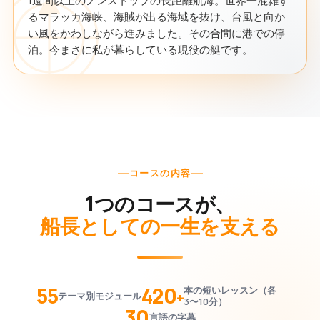
1週間以上のノンストップの長距離航海。世界一混雑す
るマラッカ海峡、海賊が出る海域を抜け、台風と向か
い風をかわしながら進みました。その合間に港での停
泊。今まさに私が暮らしている現役の艇です。
コースの内容
1つのコースが、
船長としての一生を支える
55
420
本の短いレッスン（各
+
テーマ別モジュール
3〜10分）
30
言語の字幕