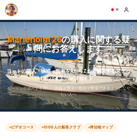
Marieholm 26
の購入に関する疑
問にお答えします
ヨットの購入・操縦・所有をAからZまで解説するステッ
プバイステップガイド
セーリングボートを買い、操縦を覚え、自分で整備できるようになり
たい人へ
ビデオコース
1000人の船長クラブ
停泊地マップ