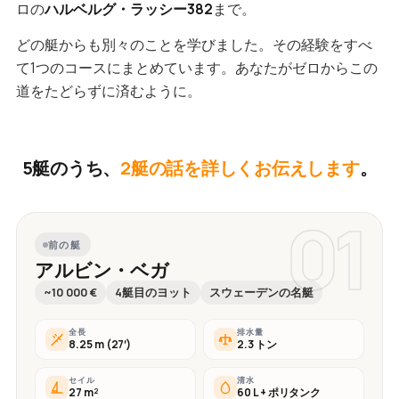
ロの
ハルベルグ・ラッシー382
まで。
どの艇からも別々のことを学びました。その経験をすべ
て1つのコースにまとめています。あなたがゼロからこの
道をたどらずに済むように。
5艇のうち、
2艇の話を詳しくお伝えします
。
01
前の艇
アルビン・ベガ
~10 000 €
4艇目のヨット
スウェーデンの名艇
全長
排水量
8.25 m (27′)
2.3 トン
セイル
清水
27 m²
60 L + ポリタンク