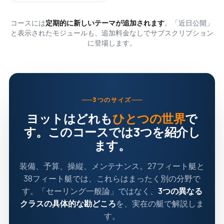
コースには
定期的に新しいテーマが追加されます
。「近日公開」
と表示されたモジュールも、追加料金なしでサブスクリプション
に登場します。
3つのサイズ
ヨットはどれも
ひとつの世界
で
す。このコースでは3つを紹介し
ます。
装備、予算、操縦、メンテナンス。27フィート艇と
38フィート艇では、これらはまったく別の分野で
す。「セーリング一般論」ではなく、
3つの異なる
クラスの具体的な勘どころ
を、実在の艇で解説しま
す。