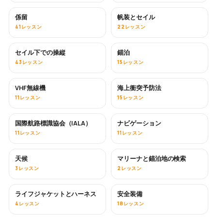
係留
帆装とセイル
41レッスン
22レッスン
セイル下での操縦
錨泊
43レッスン
15レッスン
VHF無線機
海上衝突予防法
11レッスン
15レッスン
国際航路標識協会（IALA）
ナビゲーション
11レッスン
11レッスン
天候
マリーナと錨泊地の検索
3レッスン
2レッスン
ライフジャケットとハーネス
安全装備
4レッスン
18レッスン