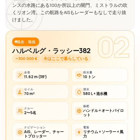
ンスの水路にある100か所以上の閘門、ミストラルの吹
くリオン湾。この航路をAISもレーダーもなしで走り抜
けました。
02
現在 · 現役
ハルベルグ・ラッシー382
~300 000 €
今はここで暮らしている
全長
排水量
11.62 m (38′)
10 トン
セイル
清水
70 m²
580 L + 造水機
操舵
クルー
ハンドル + オートパイロ
2〜5名
ット
ナビゲーション
電装
AIS、レーダー、チャー
リチウム + ソーラー + 風
トプロッター
力