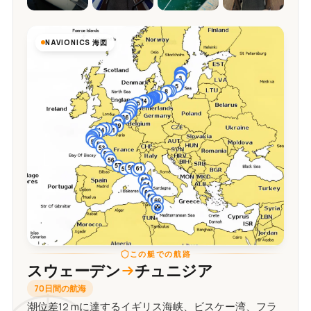
NAVIONICS 海図
この艇での航路
スウェーデン
チュニジア
70日間の航海
潮位差12 mに達するイギリス海峡、ビスケー湾、フラ