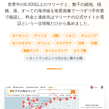
世界中の6,000以上のマリーナと、数千の錨地、桟
橋、港。すべての海岸線を衛星画像で一つずつ手作業
で確認し、料金と連絡先はマリーナの公式サイトか電
話という一次情報だけから集めました。
ヨーロッパ
アメリカ
北欧
トルコ
チュニジア
モンテネグロ
ギリシャ
クロアチア
日本
中国
東南アジア
オーストラリア
カリブ海
+ ヨットマンがふつう行かない数十か国
サブスク内のマップ