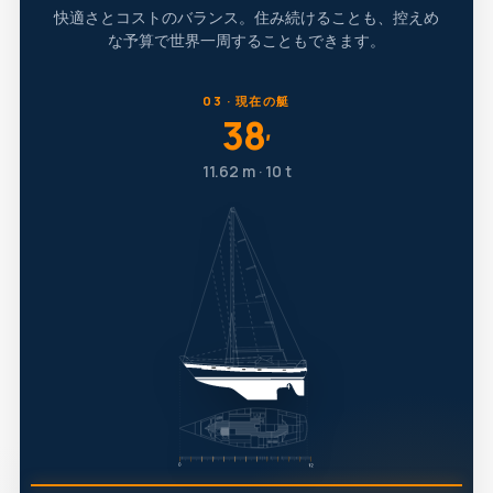
快適さとコストのバランス。住み続けることも、控えめ
な予算で世界一周することもできます。
03 · 現在の艇
38
′
11.62 m · 10 t