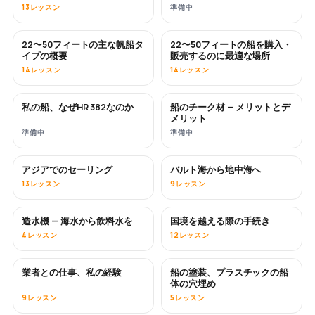
13レッスン
準備中
22〜50フィートの主な帆船タ
22〜50フィートの船を購入・
近日公開
近日公開
イプの概要
販売するのに最適な場所
14レッスン
14レッスン
私の船、なぜHR 382なのか
船のチーク材 — メリットとデ
近日公開
近日公開
メリット
準備中
準備中
アジアでのセーリング
バルト海から地中海へ
近日公開
近日公開
13レッスン
9レッスン
造水機 — 海水から飲料水を
国境を越える際の手続き
近日公開
4レッスン
12レッスン
業者との仕事、私の経験
船の塗装、プラスチックの船
近日公開
近日公開
体の穴埋め
9レッスン
5レッスン