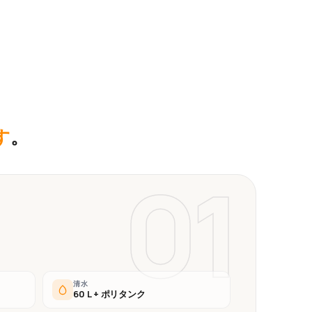
す
。
01
清水
60 L + ポリタンク