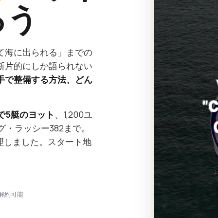
ろう
て海に出られる」までの
断片的にしか語られない
手で整備する方法、どん
間で5艇のヨット
、1,200ユ
グ・ラッシー382まで。
理しました。スタート地
でも解約可能