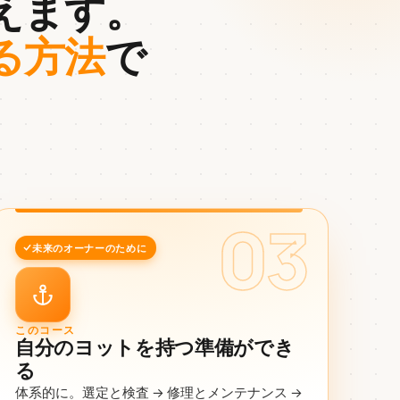
えます。
る方法
で
03
未来のオーナーのために
このコース
自分のヨットを持つ準備ができ
る
体系的に。選定と検査 → 修理とメンテナンス →