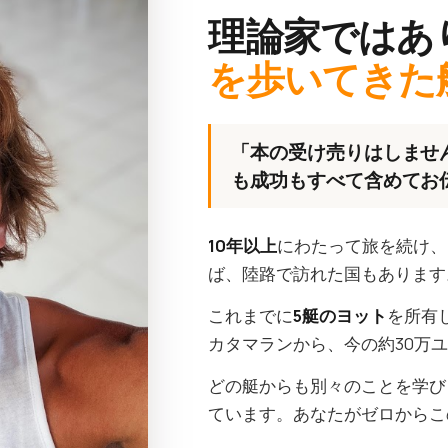
理論家ではあ
を歩いてきた
「本の受け売りはしませ
も成功もすべて含めてお
10年以上
にわたって旅を続け、
ば、陸路で訪れた国もあります
これまでに
5艇のヨット
を所有
カタマランから、今の約30万
どの艇からも別々のことを学び
ています。あなたがゼロからこ