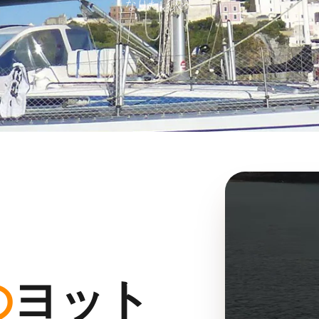
なりたい人へ
の
ヨット