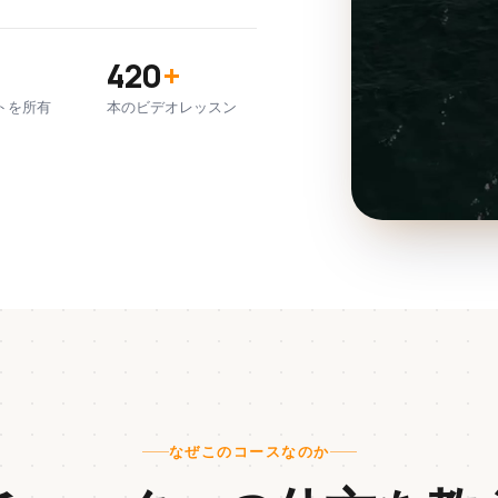
420
+
トを所有
本のビデオレッスン
なぜこのコースなのか