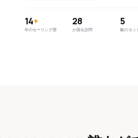
14
+
28
5
年のセーリング歴
か国を訪問
艇のヨッ