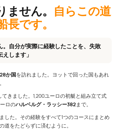
りません。
自らこの道
船長です。
ん。自分が実際に経験したことを、失敗
伝えします」
28か国
を訪れました。ヨットで回った国もあれ
。
してきました。1,200ユーロの初艇と組み立て式
ユーロの
ハルベルグ・ラッシー382
まで。
ました。その経験をすべて1つのコースにまとめ
の道をたどらずに済むように。