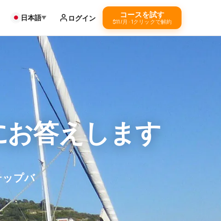
コースを試す
日本語
ログイン
$11/月 · 1クリックで解約
にお答えします
テップバ
に