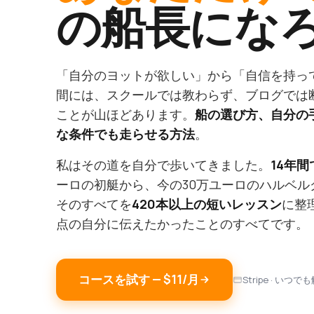
の船長にな
「自分のヨットが欲しい」から「自信を持っ
間には、スクールでは教わらず、ブログでは
ことが山ほどあります。
船の選び方、自分の
な条件でも走らせる方法
。
私はその道を自分で歩いてきました。
14年
ーロの初艇から、今の30万ユーロのハルベル
そのすべてを
420本以上の短いレッスン
に整
点の自分に伝えたかったことのすべてです。
コースを試す — $11/月
Stripe · いつ