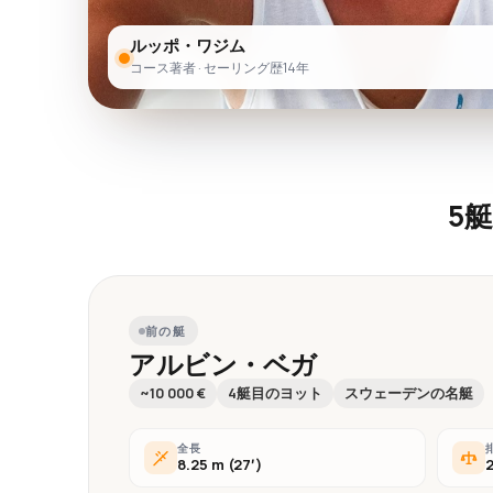
ルッポ・ワジム
コース著者 · セーリング歴14年
5
前の艇
アルビン・ベガ
~10 000 €
4艇目のヨット
スウェーデンの名艇
全長
8.25 m (27′)