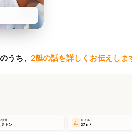
艇のうち、
2艇の話を詳しくお伝えしま
排水量
セイル
2.3 トン
27 m²