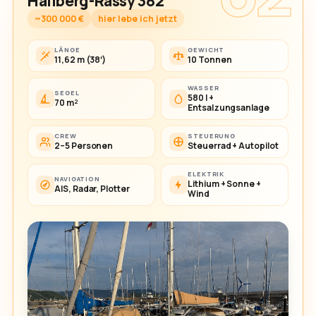
Hallberg-Rassy 382
~300 000 €
hier lebe ich jetzt
LÄNGE
GEWICHT
11,62 m (38′)
10 Tonnen
WASSER
SEGEL
580 l +
70 m²
Entsalzungsanlage
CREW
STEUERUNG
2–5 Personen
Steuerrad + Autopilot
ELEKTRIK
NAVIGATION
Lithium + Sonne +
AIS, Radar, Plotter
Wind