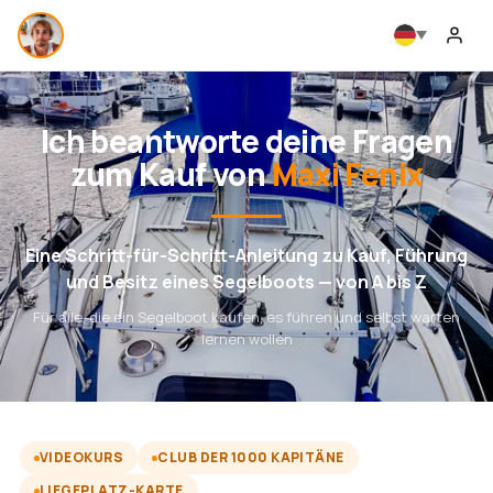
Ich beantworte deine Fragen
zum Kauf von
Maxi Fenix
Eine Schritt-für-Schritt-Anleitung zu Kauf, Führung
und Besitz eines Segelboots — von A bis Z
Für alle, die ein Segelboot kaufen, es führen und selbst warten
lernen wollen
VIDEOKURS
CLUB DER 1000 KAPITÄNE
LIEGEPLATZ-KARTE