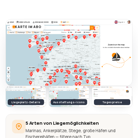
KARTE IM ABO
Liegeplatz-Details
Ausstattungs-Icons
Tagespreise
5 Arten von Liegemöglichkeiten
Marinas, Ankerplätze, Stege, große Häfen und
Fischereihäfen — filtere nach Typ.