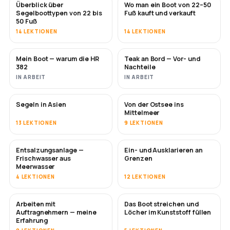
Überblick über
Wo man ein Boot von 22–50
BALD
BALD
Segelboottypen von 22 bis
Fuß kauft und verkauft
50 Fuß
14 LEKTIONEN
14 LEKTIONEN
Mein Boot — warum die HR
Teak an Bord — Vor- und
BALD
BALD
382
Nachteile
IN ARBEIT
IN ARBEIT
Segeln in Asien
Von der Ostsee ins
BALD
BALD
Mittelmeer
13 LEKTIONEN
9 LEKTIONEN
Entsalzungsanlage —
Ein- und Ausklarieren an
BALD
Frischwasser aus
Grenzen
Meerwasser
4 LEKTIONEN
12 LEKTIONEN
Arbeiten mit
Das Boot streichen und
BALD
BALD
Auftragnehmern — meine
Löcher im Kunststoff füllen
Erfahrung