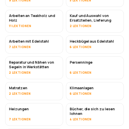
9 LEKTIONEN
5 LEKTIONEN
Arbeiten an Teakholz und
Kauf und Auswahl von
BALD
Holz
Ersatzteilen, Lieferung
11 LEKTIONEN
2 LEKTIONEN
Arbeiten mit Edelstahl
Heckbügel aus Edelstahl
BALD
7 LEKTIONEN
6 LEKTIONEN
Reparatur und Nähen von
Persenninge
BALD
Segeln in Werkstätten
2 LEKTIONEN
6 LEKTIONEN
Matratzen
Klimaanlagen
BALD
2 LEKTIONEN
6 LEKTIONEN
Heizungen
Bücher, die sich zu lesen
BALD
BALD
lohnen
7 LEKTIONEN
4 LEKTIONEN