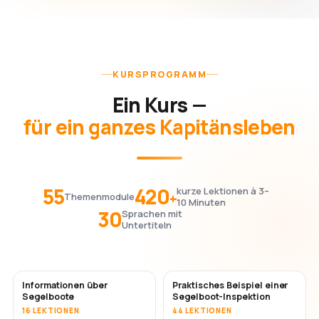
KURSPROGRAMM
Ein Kurs —
für ein ganzes Kapitänsleben
55
420
kurze Lektionen à 3–
+
Themenmodule
10 Minuten
30
Sprachen mit
Untertiteln
Informationen über
Praktisches Beispiel einer
Segelboote
Segelboot-Inspektion
16 LEKTIONEN
44 LEKTIONEN