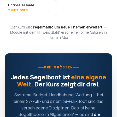
Und vieles mehr
BALD
2 LEKTIONEN
Der Kurs wird
regelmäßig um neue Themen erweitert
—
Module mit dem Hinweis „Bald“ erscheinen ohne Aufpreis in
deinem Abo.
DREI GRÖSSEN
Jedes Segelboot ist
eine eigene
Welt
. Der Kurs zeigt dir drei.
Systeme, Budget, Handhabung, Wartung — bei
einem 27-Fuß- und einem 38-Fuß-Boot sind das
verschiedene Disziplinen. Das ist keine
„Segeltheorie im Allgemeinen“ — es sind
die