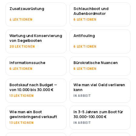
Zusatzausrüstung
Schlauchboot und
Außenbordmotor
4 LEKTIONEN
6 LEKTIONEN
Wartung und Konservierung
Antifouling
BALD
von Segelbooten
20 LEKTIONEN
6 LEKTIONEN
Informationssuche
Bürokratische Nuancen
6 LEKTIONEN
6 LEKTIONEN
Bootskauf nach Budget —
Wie man viel Geld verlieren
BALD
BALD
von 10.000 bis 30.000 €
kann
13 LEKTIONEN
IN ARBEIT
Wie man ein Boot
In 3–5 Jahren zum Boot für
NEU
NEU
gewinnbringend verkauft
30.000–100.000 €
13 LEKTIONEN
IN ARBEIT