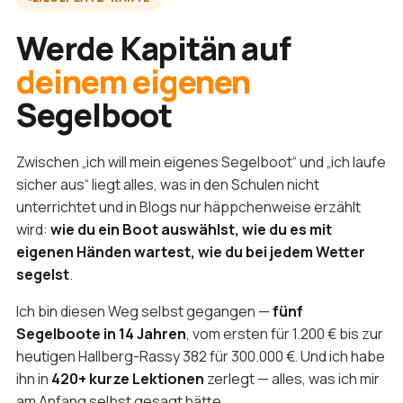
Werde Kapitän auf
deinem eigenen
Segelboot
Zwischen „ich will mein eigenes Segelboot“ und „ich laufe
sicher aus“ liegt alles, was in den Schulen nicht
unterrichtet und in Blogs nur häppchenweise erzählt
wird:
wie du ein Boot auswählst, wie du es mit
eigenen Händen wartest, wie du bei jedem Wetter
segelst
.
Ich bin diesen Weg selbst gegangen —
fünf
Segelboote in 14 Jahren
, vom ersten für 1.200 € bis zur
heutigen Hallberg-Rassy 382 für 300.000 €. Und ich habe
ihn in
420+ kurze Lektionen
zerlegt — alles, was ich mir
am Anfang selbst gesagt hätte.