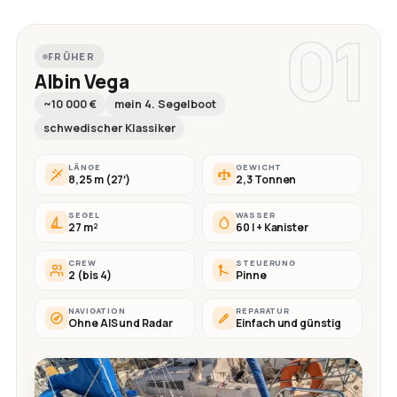
01
FRÜHER
Albin Vega
~10 000 €
mein 4. Segelboot
schwedischer Klassiker
LÄNGE
GEWICHT
8,25 m (27′)
2,3 Tonnen
SEGEL
WASSER
27 m²
60 l + Kanister
CREW
STEUERUNG
2 (bis 4)
Pinne
NAVIGATION
REPARATUR
Ohne AIS und Radar
Einfach und günstig