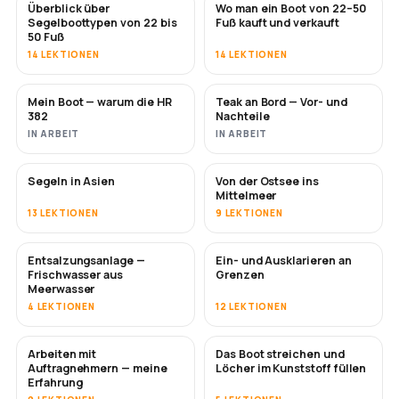
Überblick über
Wo man ein Boot von 22–50
BALD
BALD
Segelboottypen von 22 bis
Fuß kauft und verkauft
50 Fuß
14 LEKTIONEN
14 LEKTIONEN
Mein Boot — warum die HR
Teak an Bord — Vor- und
BALD
BALD
382
Nachteile
IN ARBEIT
IN ARBEIT
Segeln in Asien
Von der Ostsee ins
BALD
BALD
Mittelmeer
13 LEKTIONEN
9 LEKTIONEN
Entsalzungsanlage —
Ein- und Ausklarieren an
BALD
Frischwasser aus
Grenzen
Meerwasser
4 LEKTIONEN
12 LEKTIONEN
Arbeiten mit
Das Boot streichen und
BALD
BALD
Auftragnehmern — meine
Löcher im Kunststoff füllen
Erfahrung