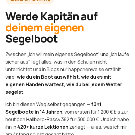
Werde Kapitän auf
deinem eigenen
Segelboot
Zwischen „ich will mein eigenes Segelboot“ und „ich laufe
sicher aus“ liegt alles, was in den Schulen nicht
unterrichtet und in Blogs nur häppchenweise erzählt
wird:
wie du ein Boot auswählst, wie du es mit
eigenen Händen wartest, wie du bei jedem Wetter
segelst
.
Ich bin diesen Weg selbst gegangen —
fünf
Segelboote in 14 Jahren
, vom ersten für 1.200 € bis zur
heutigen Hallberg-Rassy 382 für 300.000 €. Und ich habe
ihn in
420+ kurze Lektionen
zerlegt — alles, was ich mir
am Anfang selbst gesagt hätte.