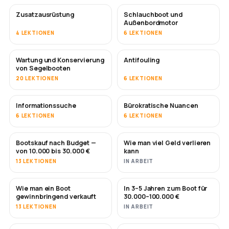
Zusatzausrüstung
Schlauchboot und
Außenbordmotor
4 LEKTIONEN
6 LEKTIONEN
Wartung und Konservierung
Antifouling
BALD
von Segelbooten
20 LEKTIONEN
6 LEKTIONEN
Informationssuche
Bürokratische Nuancen
6 LEKTIONEN
6 LEKTIONEN
Bootskauf nach Budget —
Wie man viel Geld verlieren
BALD
BALD
von 10.000 bis 30.000 €
kann
13 LEKTIONEN
IN ARBEIT
Wie man ein Boot
In 3–5 Jahren zum Boot für
NEU
NEU
gewinnbringend verkauft
30.000–100.000 €
13 LEKTIONEN
IN ARBEIT