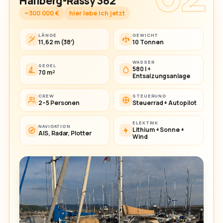
Hallberg-Rassy 382
~300 000 €
hier lebe ich jetzt
LÄNGE
GEWICHT
11,62 m (38′)
10 Tonnen
WASSER
SEGEL
580 l +
70 m²
Entsalzungsanlage
CREW
STEUERUNG
2–5 Personen
Steuerrad + Autopilot
ELEKTRIK
NAVIGATION
Lithium + Sonne +
AIS, Radar, Plotter
Wind