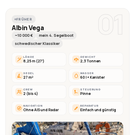
01
FRÜHER
Albin Vega
~10 000 €
mein 4. Segelboot
schwedischer Klassiker
LÄNGE
GEWICHT
8,25 m (27′)
2,3 Tonnen
SEGEL
WASSER
27 m²
60 l + Kanister
CREW
STEUERUNG
2 (bis 4)
Pinne
NAVIGATION
REPARATUR
Ohne AIS und Radar
Einfach und günstig