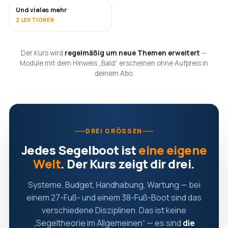
Und vieles mehr
BALD
2 LEKTIONEN
Der Kurs wird
regelmäßig um neue Themen erweitert
—
Module mit dem Hinweis „Bald“ erscheinen ohne Aufpreis in
deinem Abo.
DREI GRÖSSEN
Jedes Segelboot ist
eine eigene
Welt
. Der Kurs zeigt dir drei.
Systeme, Budget, Handhabung, Wartung — bei
einem 27-Fuß- und einem 38-Fuß-Boot sind das
verschiedene Disziplinen. Das ist keine
„Segeltheorie im Allgemeinen“ — es sind
die