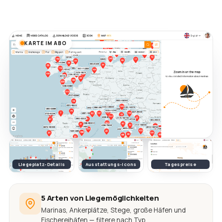
KARTE IM ABO
Liegeplatz-Details
Ausstattungs-Icons
Tagespreise
5 Arten von Liegemöglichkeiten
Marinas, Ankerplätze, Stege, große Häfen und
Fischereihäfen — filtere nach Typ.