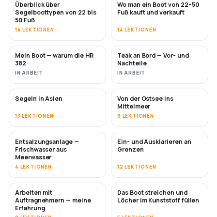
Überblick über
Wo man ein Boot von 22–50
BALD
BALD
Segelboottypen von 22 bis
Fuß kauft und verkauft
50 Fuß
14 LEKTIONEN
14 LEKTIONEN
Mein Boot — warum die HR
Teak an Bord — Vor- und
BALD
BALD
382
Nachteile
IN ARBEIT
IN ARBEIT
Segeln in Asien
Von der Ostsee ins
BALD
BALD
Mittelmeer
13 LEKTIONEN
9 LEKTIONEN
Entsalzungsanlage —
Ein- und Ausklarieren an
BALD
Frischwasser aus
Grenzen
Meerwasser
4 LEKTIONEN
12 LEKTIONEN
Arbeiten mit
Das Boot streichen und
BALD
BALD
Auftragnehmern — meine
Löcher im Kunststoff füllen
Erfahrung