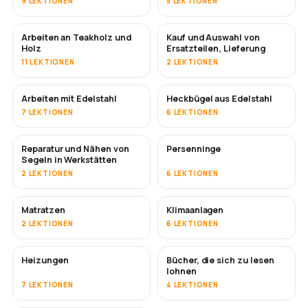
9 LEKTIONEN
5 LEKTIONEN
Arbeiten an Teakholz und
Kauf und Auswahl von
BALD
Holz
Ersatzteilen, Lieferung
11 LEKTIONEN
2 LEKTIONEN
Arbeiten mit Edelstahl
Heckbügel aus Edelstahl
BALD
7 LEKTIONEN
6 LEKTIONEN
Reparatur und Nähen von
Persenninge
BALD
Segeln in Werkstätten
2 LEKTIONEN
6 LEKTIONEN
Matratzen
Klimaanlagen
BALD
2 LEKTIONEN
6 LEKTIONEN
Heizungen
Bücher, die sich zu lesen
BALD
BALD
lohnen
7 LEKTIONEN
4 LEKTIONEN