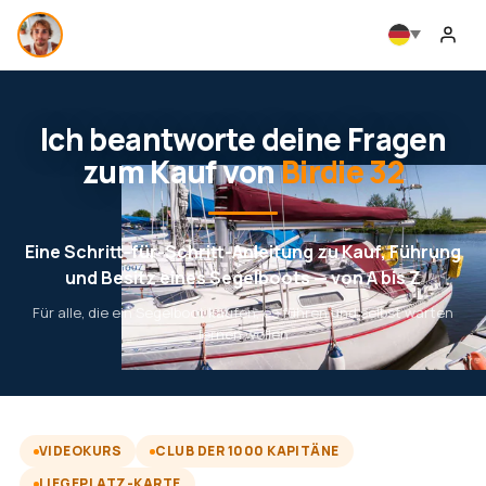
Ich beantworte deine Fragen
zum Kauf von
Birdie 32
Eine Schritt-für-Schritt-Anleitung zu Kauf, Führung
und Besitz eines Segelboots — von A bis Z
Für alle, die ein Segelboot kaufen, es führen und selbst warten
lernen wollen
VIDEOKURS
CLUB DER 1000 KAPITÄNE
LIEGEPLATZ-KARTE