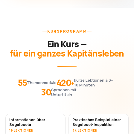
KURSPROGRAMM
Ein Kurs —
für ein ganzes Kapitänsleben
55
420
kurze Lektionen à 3–
+
Themenmodule
10 Minuten
30
Sprachen mit
Untertiteln
Informationen über
Praktisches Beispiel einer
Segelboote
Segelboot-Inspektion
16 LEKTIONEN
44 LEKTIONEN