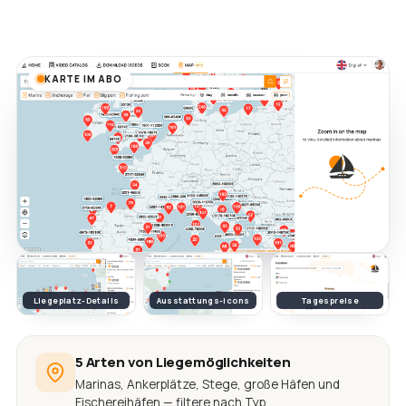
KARTE IM ABO
Liegeplatz-Details
Ausstattungs-Icons
Tagespreise
5 Arten von Liegemöglichkeiten
Marinas, Ankerplätze, Stege, große Häfen und
Fischereihäfen — filtere nach Typ.