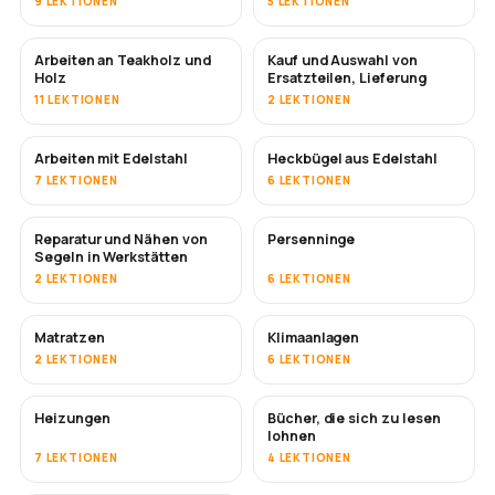
9 LEKTIONEN
5 LEKTIONEN
Arbeiten an Teakholz und
Kauf und Auswahl von
BALD
Holz
Ersatzteilen, Lieferung
11 LEKTIONEN
2 LEKTIONEN
Arbeiten mit Edelstahl
Heckbügel aus Edelstahl
BALD
7 LEKTIONEN
6 LEKTIONEN
Reparatur und Nähen von
Persenninge
BALD
Segeln in Werkstätten
2 LEKTIONEN
6 LEKTIONEN
Matratzen
Klimaanlagen
BALD
2 LEKTIONEN
6 LEKTIONEN
Heizungen
Bücher, die sich zu lesen
BALD
BALD
lohnen
7 LEKTIONEN
4 LEKTIONEN