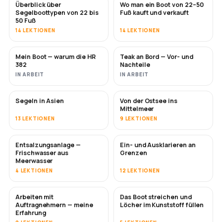
Überblick über
Wo man ein Boot von 22–50
BALD
BALD
Segelboottypen von 22 bis
Fuß kauft und verkauft
50 Fuß
14 LEKTIONEN
14 LEKTIONEN
Mein Boot — warum die HR
Teak an Bord — Vor- und
BALD
BALD
382
Nachteile
IN ARBEIT
IN ARBEIT
Segeln in Asien
Von der Ostsee ins
BALD
BALD
Mittelmeer
13 LEKTIONEN
9 LEKTIONEN
Entsalzungsanlage —
Ein- und Ausklarieren an
BALD
Frischwasser aus
Grenzen
Meerwasser
4 LEKTIONEN
12 LEKTIONEN
Arbeiten mit
Das Boot streichen und
BALD
BALD
Auftragnehmern — meine
Löcher im Kunststoff füllen
Erfahrung