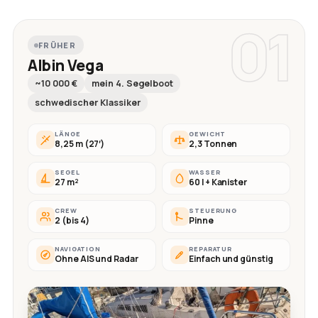
01
FRÜHER
Albin Vega
~10 000 €
mein 4. Segelboot
schwedischer Klassiker
LÄNGE
GEWICHT
8,25 m (27′)
2,3 Tonnen
SEGEL
WASSER
27 m²
60 l + Kanister
CREW
STEUERUNG
2 (bis 4)
Pinne
NAVIGATION
REPARATUR
Ohne AIS und Radar
Einfach und günstig