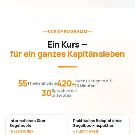
KURSPROGRAMM
Ein Kurs —
für ein ganzes Kapitänsleben
55
420
kurze Lektionen à 3–
+
Themenmodule
10 Minuten
30
Sprachen mit
Untertiteln
Informationen über
Praktisches Beispiel einer
Segelboote
Segelboot-Inspektion
16 LEKTIONEN
44 LEKTIONEN