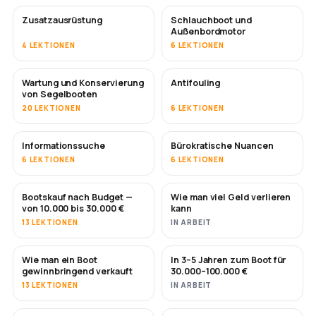
Zusatzausrüstung
Schlauchboot und
Außenbordmotor
4 LEKTIONEN
6 LEKTIONEN
Wartung und Konservierung
Antifouling
BALD
von Segelbooten
20 LEKTIONEN
6 LEKTIONEN
Informationssuche
Bürokratische Nuancen
6 LEKTIONEN
6 LEKTIONEN
Bootskauf nach Budget —
Wie man viel Geld verlieren
BALD
BALD
von 10.000 bis 30.000 €
kann
13 LEKTIONEN
IN ARBEIT
Wie man ein Boot
In 3–5 Jahren zum Boot für
NEU
NEU
gewinnbringend verkauft
30.000–100.000 €
13 LEKTIONEN
IN ARBEIT