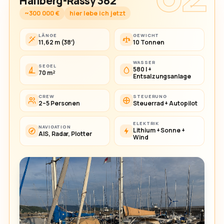
Hallberg-Rassy 382
~300 000 €
hier lebe ich jetzt
LÄNGE
GEWICHT
11,62 m (38′)
10 Tonnen
WASSER
SEGEL
580 l +
70 m²
Entsalzungsanlage
CREW
STEUERUNG
2–5 Personen
Steuerrad + Autopilot
ELEKTRIK
NAVIGATION
Lithium + Sonne +
AIS, Radar, Plotter
Wind