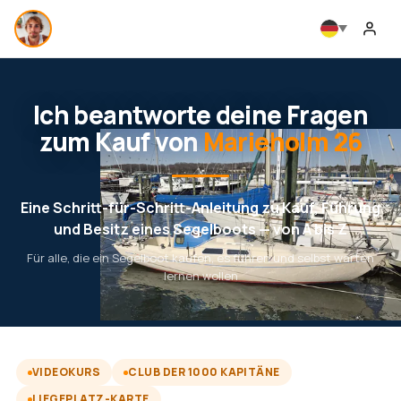
Ich beantworte deine Fragen
zum Kauf von
Marieholm 26
Eine Schritt-für-Schritt-Anleitung zu Kauf, Führung
und Besitz eines Segelboots — von A bis Z
Für alle, die ein Segelboot kaufen, es führen und selbst warten
lernen wollen
VIDEOKURS
CLUB DER 1000 KAPITÄNE
LIEGEPLATZ-KARTE