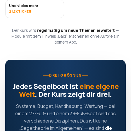
Und vieles mehr
BALD
2 LEKTIONEN
Der Kurs wird
regelmäßig um neue Themen erweitert
—
Module mit dem Hinweis „Bald“ erscheinen ohne Aufpreis in
deinem Abo.
DREI GRÖSSEN
Jedes Segelboot ist
eine eigene
Welt
. Der Kurs zeigt dir drei.
Systeme, Budget, Handhabung, Wartung — bei
einem 27-Fuß- und einem 38-Fuß-Boot sind das
verschiedene Disziplinen. Das ist keine
„Segeltheorie im Allgemeinen“ — es sind
die