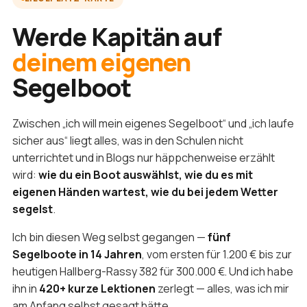
Werde Kapitän auf
deinem eigenen
Segelboot
Zwischen „ich will mein eigenes Segelboot“ und „ich laufe
sicher aus“ liegt alles, was in den Schulen nicht
unterrichtet und in Blogs nur häppchenweise erzählt
wird:
wie du ein Boot auswählst, wie du es mit
eigenen Händen wartest, wie du bei jedem Wetter
segelst
.
Ich bin diesen Weg selbst gegangen —
fünf
Segelboote in 14 Jahren
, vom ersten für 1.200 € bis zur
heutigen Hallberg-Rassy 382 für 300.000 €. Und ich habe
ihn in
420+ kurze Lektionen
zerlegt — alles, was ich mir
am Anfang selbst gesagt hätte.