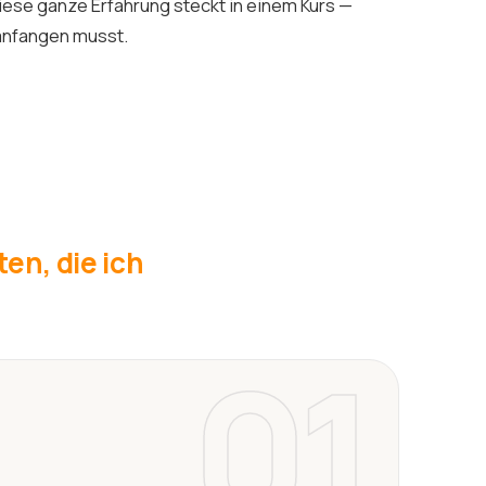
iese ganze Erfahrung steckt in einem Kurs —
 anfangen musst.
en, die ich
01