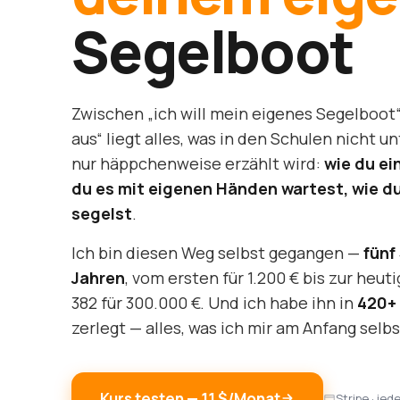
Segelboot
Zwischen „ich will mein eigenes Segelboot“ 
aus“ liegt alles, was in den Schulen nicht u
nur häppchenweise erzählt wird:
wie du ei
du es mit eigenen Händen wartest, wie d
segelst
.
Ich bin diesen Weg selbst gegangen —
fünf
Jahren
, vom ersten für 1.200 € bis zur heu
382 für 300.000 €. Und ich habe ihn in
420+ 
zerlegt — alles, was ich mir am Anfang selbs
Kurs testen — 11 $/Monat
Stripe · jed