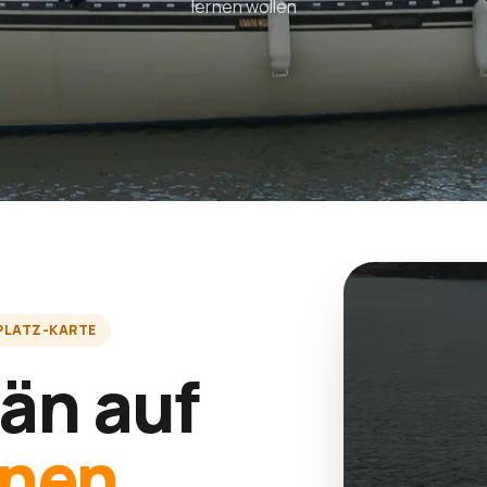
lernen wollen
PLATZ-KARTE
än auf
enen