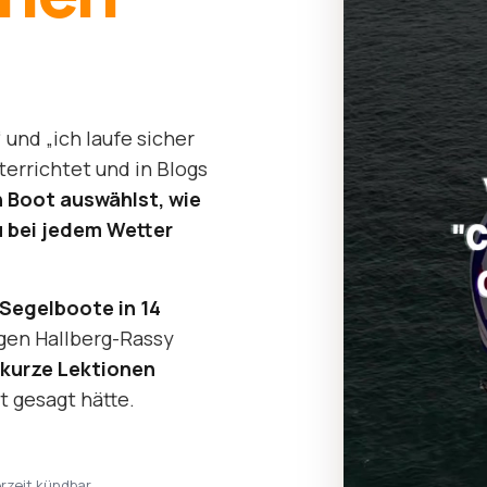
und „ich laufe sicher
nterrichtet und in Blogs
n Boot auswählst, wie
u bei jedem Wetter
 Segelboote in 14
tigen Hallberg-Rassy
kurze Lektionen
t gesagt hätte.
erzeit kündbar