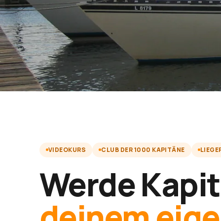
VIDEOKURS
CLUB DER 1000 KAPITÄNE
LIEGE
Werde Kapit
deinem eig