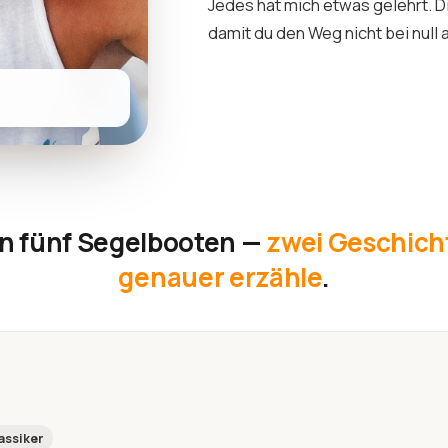
Jedes hat mich etwas gelehrt. D
damit du den Weg nicht bei null
n fünf Segelbooten —
zwei Geschicht
genauer erzähle
.
assiker