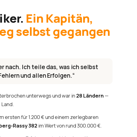
iker.
Ein Kapitän,
Weg selbst gegangen
r nach. Ich teile das, was ich selbst
Fehlern und allen Erfolgen.“
nterbrochen unterwegs und war in
28 Ländern
—
n Land.
m ersten für 1.200 € und einem zerlegbaren
lberg-Rassy 382
im Wert von rund 300.000 €.