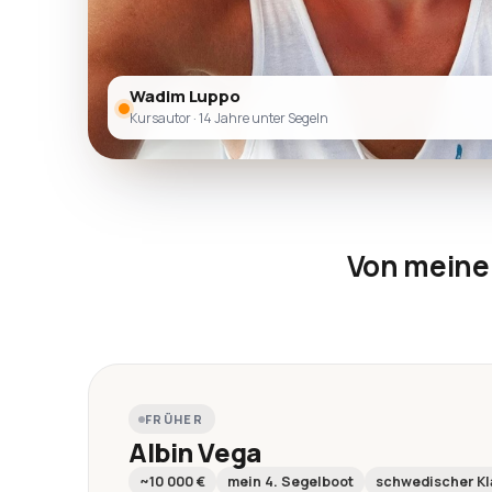
Wadim Luppo
Kursautor · 14 Jahre unter Segeln
Von meine
FRÜHER
Albin Vega
~10 000 €
mein 4. Segelboot
schwedischer Kl