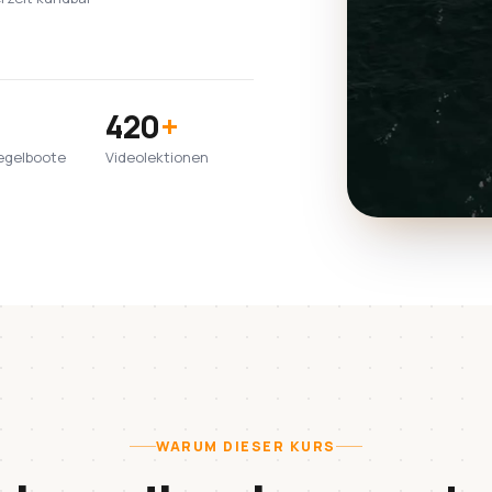
420
+
egelboote
Videolektionen
WARUM DIESER KURS