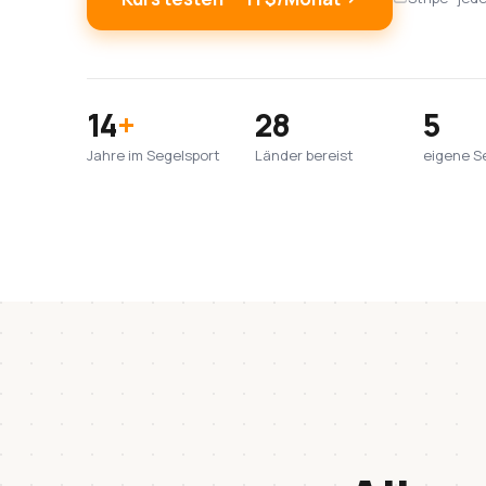
14
+
28
5
Jahre im Segelsport
Länder bereist
eigene S