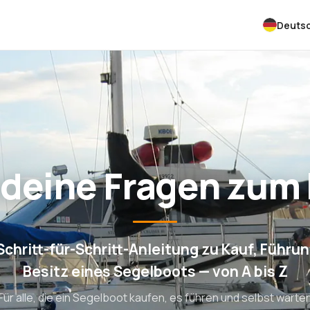
Deuts
 deine Fragen zum
Schritt-für-Schritt-Anleitung zu Kauf, Führu
Besitz eines Segelboots — von A bis Z
Für alle, die ein Segelboot kaufen, es führen und selbst warte