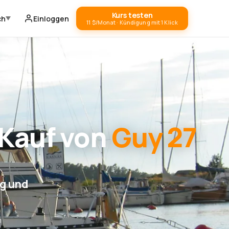
Kurs testen
ch
Einloggen
11 $/Monat · Kündigung mit 1 Klick
 Kauf von
Guy 27
ng und
n