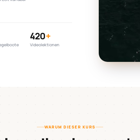
420
+
egelboote
Videolektionen
WARUM DIESER KURS