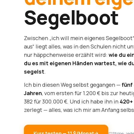
Segelboot
Zwischen „ich will mein eigenes Segelboot“ 
aus“ liegt alles, was in den Schulen nicht u
nur häppchenweise erzählt wird:
wie du ei
du es mit eigenen Händen wartest, wie d
segelst
.
Ich bin diesen Weg selbst gegangen —
fünf
Jahren
, vom ersten für 1.200 € bis zur heu
382 für 300.000 €. Und ich habe ihn in
420+ 
zerlegt — alles, was ich mir am Anfang selbs
Kurs testen — 11 $/Monat
Stripe · jed