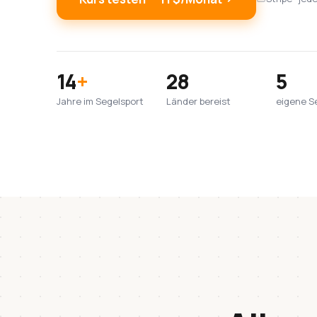
14
+
28
5
Jahre im Segelsport
Länder bereist
eigene S