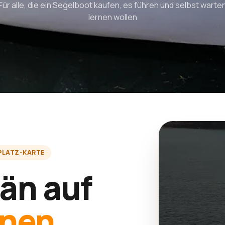
Für alle, die ein Segelboot kaufen, es führen und selbst warte
lernen wollen
PLATZ-KARTE
än auf
enen