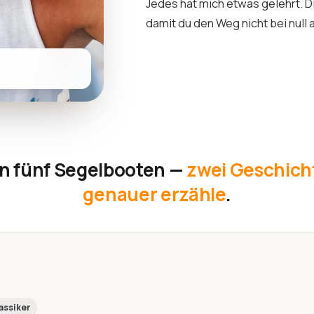
Jedes hat mich etwas gelehrt. D
damit du den Weg nicht bei null
n fünf Segelbooten —
zwei Geschicht
genauer erzähle
.
assiker