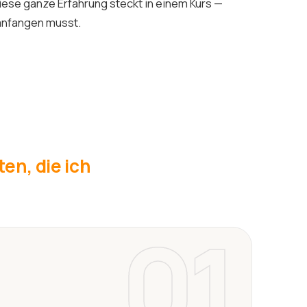
iese ganze Erfahrung steckt in einem Kurs —
 anfangen musst.
en, die ich
01