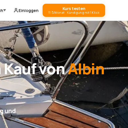
Kurs testen
ch
Einloggen
11 $/Monat · Kündigung mit 1 Klick
m Kauf von
Albin
ng und