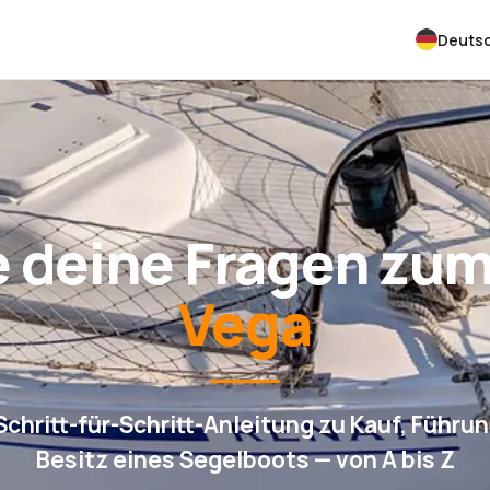
Deuts
e deine Fragen zu
Vega
Schritt-für-Schritt-Anleitung zu Kauf, Führu
Besitz eines Segelboots — von A bis Z