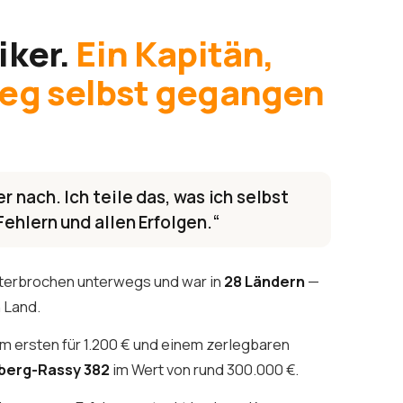
iker.
Ein Kapitän,
Weg selbst gegangen
r nach. Ich teile das, was ich selbst
Fehlern und allen Erfolgen.“
nterbrochen unterwegs und war in
28 Ländern
—
n Land.
m ersten für 1.200 € und einem zerlegbaren
lberg-Rassy 382
im Wert von rund 300.000 €.