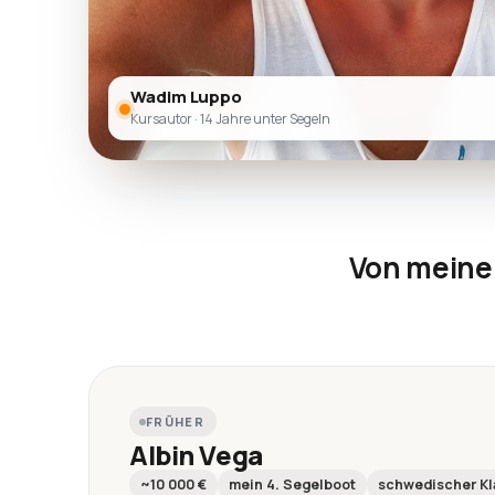
Wadim Luppo
Kursautor · 14 Jahre unter Segeln
Von meine
FRÜHER
Albin Vega
~10 000 €
mein 4. Segelboot
schwedischer Kl