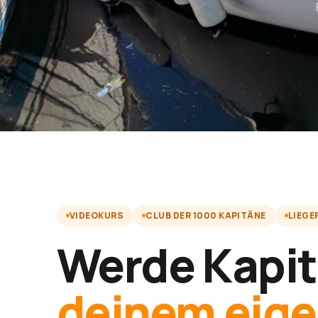
VIDEOKURS
CLUB DER 1000 KAPITÄNE
LIEGE
Werde Kapit
deinem eig