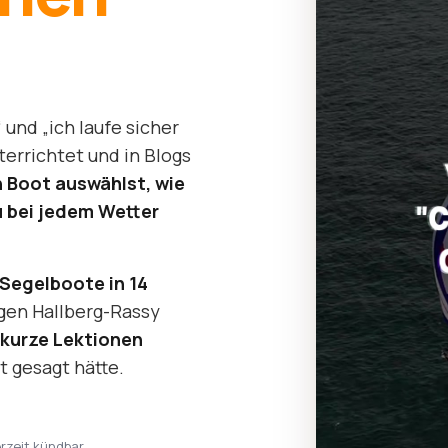
und „ich laufe sicher
nterrichtet und in Blogs
n Boot auswählst, wie
u bei jedem Wetter
 Segelboote in 14
tigen Hallberg-Rassy
kurze Lektionen
t gesagt hätte.
erzeit kündbar