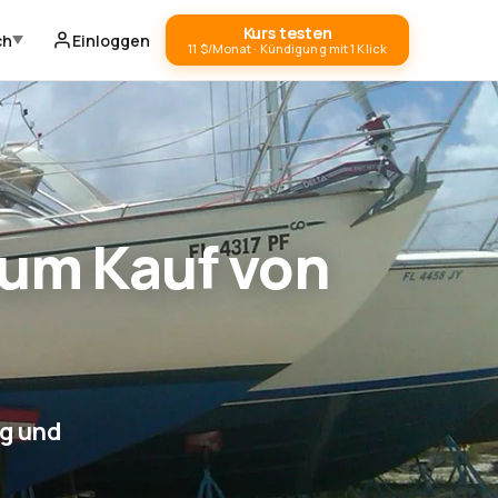
Kurs testen
ch
Einloggen
11 $/Monat · Kündigung mit 1 Klick
zum Kauf von
ng und