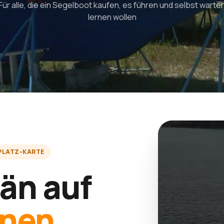
Für alle, die ein Segelboot kaufen, es führen und selbst warte
lernen wollen
PLATZ-KARTE
än auf
enen