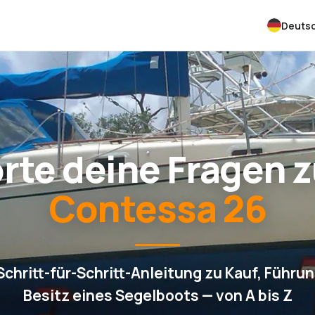
Deuts
rte deine Fragen 
Contessa 26
Schritt-für-Schritt-Anleitung zu Kauf, Führu
Besitz eines Segelboots — von A bis Z