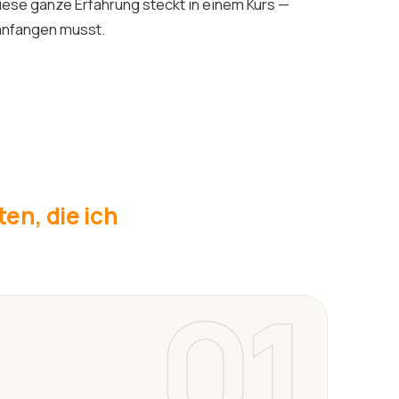
iese ganze Erfahrung steckt in einem Kurs —
 anfangen musst.
en, die ich
01