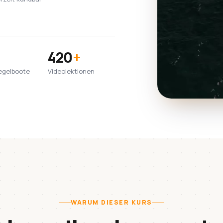
420
+
egelboote
Videolektionen
WARUM DIESER KURS