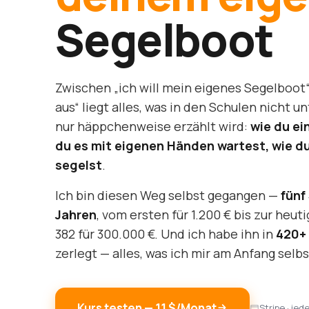
Segelboot
Zwischen „ich will mein eigenes Segelboot“ 
aus“ liegt alles, was in den Schulen nicht u
nur häppchenweise erzählt wird:
wie du ei
du es mit eigenen Händen wartest, wie d
segelst
.
Ich bin diesen Weg selbst gegangen —
fünf
Jahren
, vom ersten für 1.200 € bis zur heu
382 für 300.000 €. Und ich habe ihn in
420+ 
zerlegt — alles, was ich mir am Anfang selbs
Kurs testen — 11 $/Monat
Stripe · jed