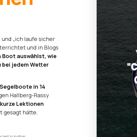
und „ich laufe sicher
nterrichtet und in Blogs
n Boot auswählst, wie
u bei jedem Wetter
 Segelboote in 14
tigen Hallberg-Rassy
kurze Lektionen
t gesagt hätte.
erzeit kündbar