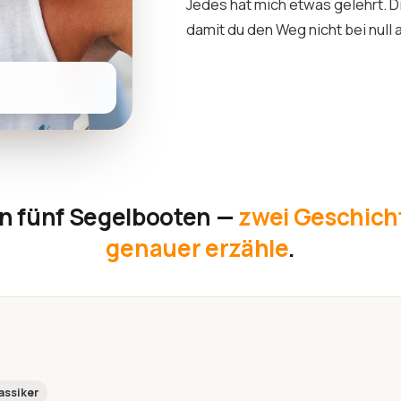
Jedes hat mich etwas gelehrt. D
damit du den Weg nicht bei null
n fünf Segelbooten —
zwei Geschicht
genauer erzähle
.
assiker