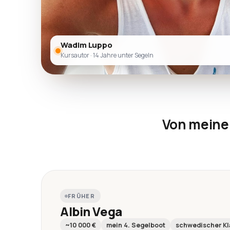
Wadim Luppo
Kursautor · 14 Jahre unter Segeln
Von meine
FRÜHER
Albin Vega
~10 000 €
mein 4. Segelboot
schwedischer Kl