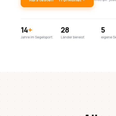
14
+
28
5
Jahre im Segelsport
Länder bereist
eigene S