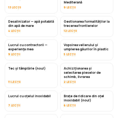
Mediterană
13 LECȚII
9 LECȚII
Desalinizator — apă potabilă
Gestionarea formalităților la
ÎN CURÂND
din apă de mare
trecerea frontierelor
4 LECȚII
12 LECȚII
Lucrul cu contractorii —
Vopsirea velierului și
ÎN CURÂND
ÎN CURÂND
experiența mea
umplerea găurilor în plastic
9 LECȚII
5 LECȚII
Tec și tâmplărie (nou!)
Achiziționarea și
ÎN CURÂND
selectarea pieselor de
schimb, livrarea
11 LECȚII
2 LECȚII
Lucrul cu oțelul inoxidabil
Brațe de ridicare din oțel
ÎN CURÂND
inoxidabil (nou!)
7 LECȚII
6 LECȚII