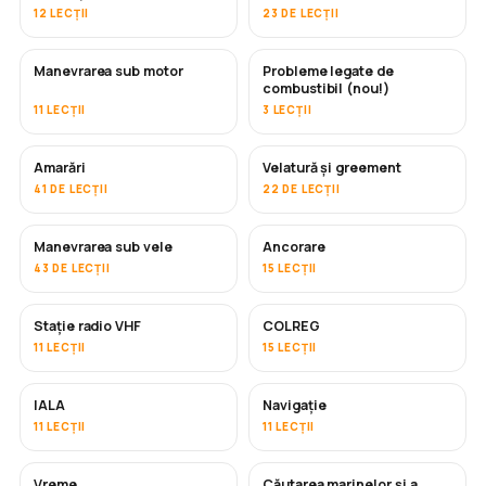
12 LECȚII
23 DE LECȚII
Manevrarea sub motor
Probleme legate de
combustibil (nou!)
11 LECȚII
3 LECȚII
Amarări
Velatură și greement
41 DE LECȚII
22 DE LECȚII
Manevrarea sub vele
Ancorare
43 DE LECȚII
15 LECȚII
Stație radio VHF
COLREG
11 LECȚII
15 LECȚII
IALA
Navigație
11 LECȚII
11 LECȚII
Vreme
Căutarea marinelor și a