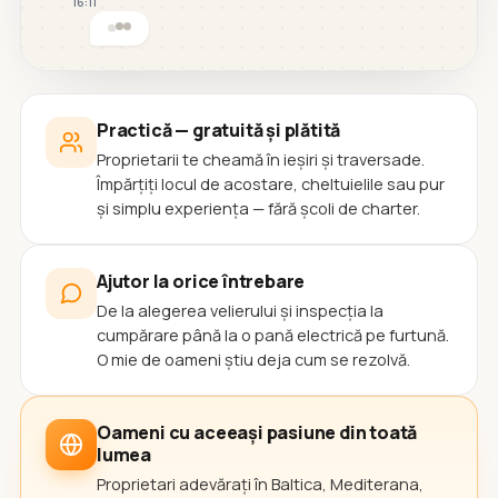
16:11
Practică — gratuită și plătită
Proprietarii te cheamă în ieșiri și traversade.
Împărțiți locul de acostare, cheltuielile sau pur
și simplu experiența — fără școli de charter.
Ajutor la orice întrebare
De la alegerea velierului și inspecția la
cumpărare până la o pană electrică pe furtună.
O mie de oameni știu deja cum se rezolvă.
Oameni cu aceeași pasiune din toată
lumea
Proprietari adevărați în Baltica, Mediterana,