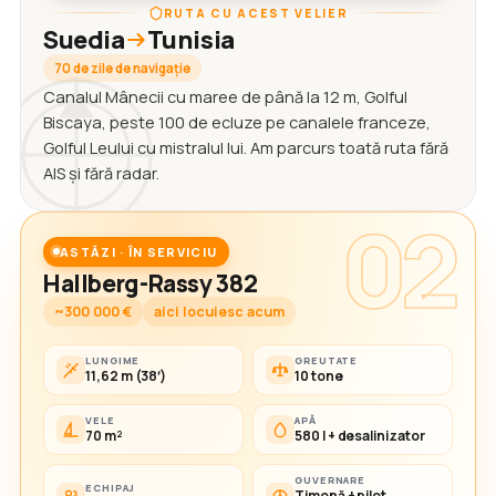
RUTA CU ACEST VELIER
Suedia
Tunisia
70 de zile de navigație
Canalul Mânecii cu maree de până la 12 m, Golful
Biscaya, peste 100 de ecluze pe canalele franceze,
Golful Leului cu mistralul lui. Am parcurs toată ruta fără
AIS și fără radar.
02
ASTĂZI · ÎN SERVICIU
Hallberg-Rassy 382
~300 000 €
aici locuiesc acum
LUNGIME
GREUTATE
11,62 m (38′)
10 tone
VELE
APĂ
70 m²
580 l + desalinizator
GUVERNARE
ECHIPAJ
Timonă + pilot