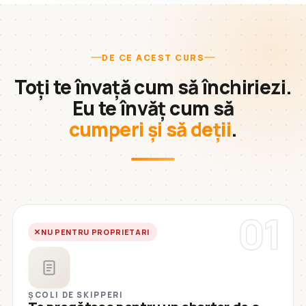
DE CE ACEST CURS
Toți te învață cum să închiriezi.
Eu te învăț cum să
cumperi și să deții
.
01
NU PENTRU PROPRIETARI
ȘCOLI DE SKIPPERI