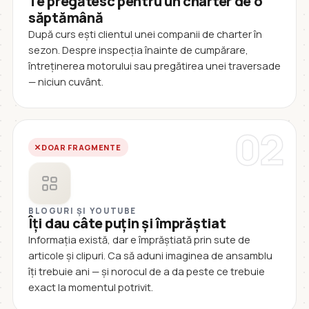
Te pregătesc pentru un charter de o
săptămână
După curs ești clientul unei companii de charter în
sezon. Despre inspecția înainte de cumpărare,
întreținerea motorului sau pregătirea unei traversade
— niciun cuvânt.
02
DOAR FRAGMENTE
BLOGURI ȘI YOUTUBE
Îți dau câte puțin și împrăștiat
Informația există, dar e împrăștiată prin sute de
articole și clipuri. Ca să aduni imaginea de ansamblu
îți trebuie ani — și norocul de a da peste ce trebuie
exact la momentul potrivit.