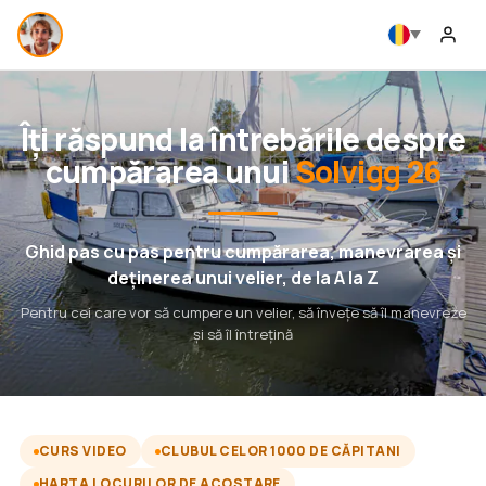
Îți răspund la întrebările despre
cumpărarea unui
Solvigg 26
Ghid pas cu pas pentru cumpărarea, manevrarea și
deținerea unui velier, de la A la Z
Pentru cei care vor să cumpere un velier, să învețe să îl manevreze
și să îl întrețină
CURS VIDEO
CLUBUL CELOR 1000 DE CĂPITANI
HARTA LOCURILOR DE ACOSTARE