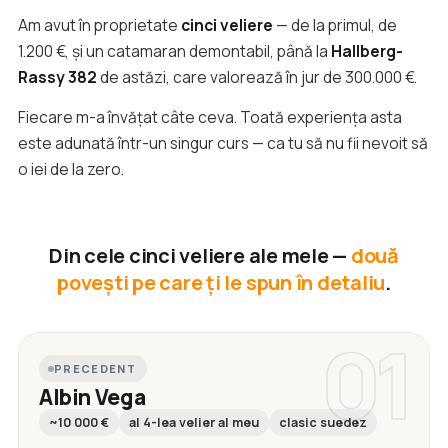
Am avut în proprietate
cinci veliere
— de la primul, de
1.200 €, și un catamaran demontabil, până la
Hallberg-
Rassy 382
de astăzi, care valorează în jur de 300.000 €.
Fiecare m-a învățat câte ceva. Toată experiența asta
este adunată într-un singur curs — ca tu să nu fii nevoit să
o iei de la zero.
Din cele cinci veliere ale mele —
două
povești pe care ți le spun în detaliu
.
01
PRECEDENT
Albin Vega
~10 000 €
al 4-lea velier al meu
clasic suedez