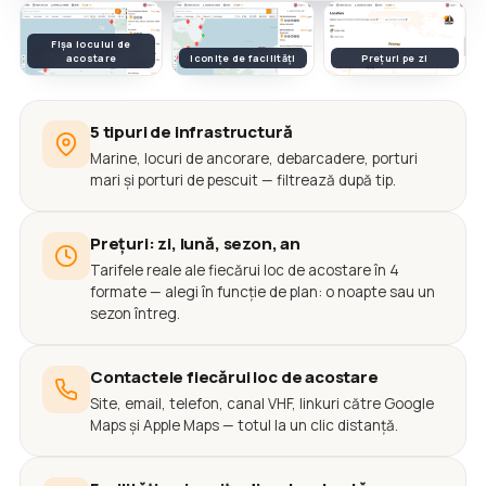
Fișa locului de
acostare
Iconițe de facilități
Prețuri pe zi
5 tipuri de infrastructură
Marine, locuri de ancorare, debarcadere, porturi
mari și porturi de pescuit — filtrează după tip.
Prețuri: zi, lună, sezon, an
Tarifele reale ale fiecărui loc de acostare în 4
formate — alegi în funcție de plan: o noapte sau un
sezon întreg.
Contactele fiecărui loc de acostare
Site, email, telefon, canal VHF, linkuri către Google
Maps și Apple Maps — totul la un clic distanță.