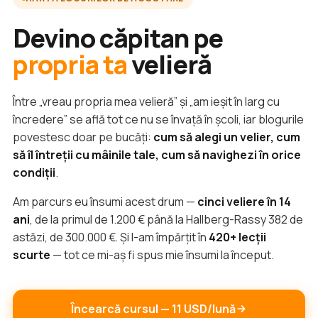
Devino căpitan pe
propria ta
velieră
Între „vreau propria mea velieră” și „am ieșit în larg cu
încredere” se află tot ce nu se învață în școli, iar blogurile
povestesc doar pe bucăți:
cum să alegi un velier, cum
să îl întreții cu mâinile tale, cum să navighezi în orice
condiții
.
Am parcurs eu însumi acest drum —
cinci veliere în 14
ani
, de la primul de 1.200 € până la Hallberg-Rassy 382 de
astăzi, de 300.000 €. Și l-am împărțit în
420+ lecții
scurte
— tot ce mi-aș fi spus mie însumi la început.
Încearcă cursul — 11 USD/lună