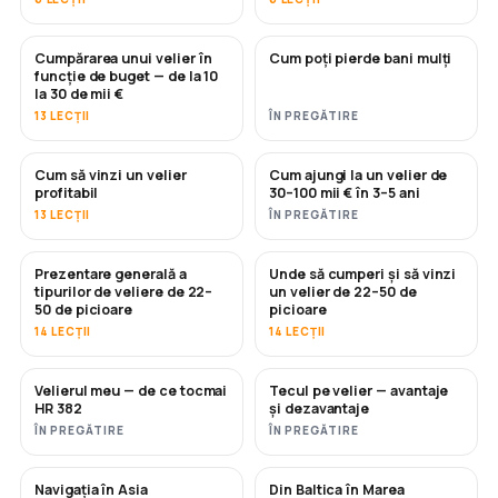
Cumpărarea unui velier în
Cum poți pierde bani mulți
ÎN CURÂND
ÎN CURÂND
funcție de buget — de la 10
la 30 de mii €
13 LECȚII
ÎN PREGĂTIRE
Cum să vinzi un velier
Cum ajungi la un velier de
NOU
NOU
profitabil
30–100 mii € în 3–5 ani
13 LECȚII
ÎN PREGĂTIRE
Prezentare generală a
Unde să cumperi și să vinzi
ÎN CURÂND
ÎN CURÂND
tipurilor de veliere de 22–
un velier de 22–50 de
50 de picioare
picioare
14 LECȚII
14 LECȚII
Velierul meu — de ce tocmai
Tecul pe velier — avantaje
ÎN CURÂND
ÎN CURÂND
HR 382
și dezavantaje
ÎN PREGĂTIRE
ÎN PREGĂTIRE
Navigația în Asia
Din Baltica în Marea
ÎN CURÂND
ÎN CURÂND