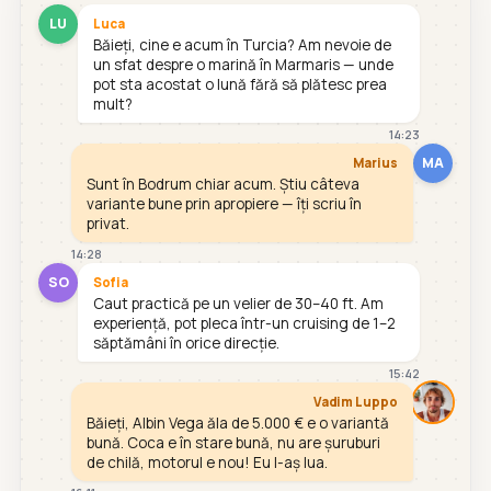
LU
Luca
Băieți, cine e acum în Turcia? Am nevoie de
un sfat despre o marină în Marmaris — unde
pot sta acostat o lună fără să plătesc prea
mult?
14:23
MA
Marius
Sunt în Bodrum chiar acum. Știu câteva
variante bune prin apropiere — îți scriu în
privat.
14:28
SO
Sofia
Caut practică pe un velier de 30–40 ft. Am
experiență, pot pleca într-un cruising de 1–2
săptămâni în orice direcție.
15:42
Vadim Luppo
Băieți, Albin Vega ăla de 5.000 € e o variantă
bună. Coca e în stare bună, nu are șuruburi
de chilă, motorul e nou! Eu l-aș lua.