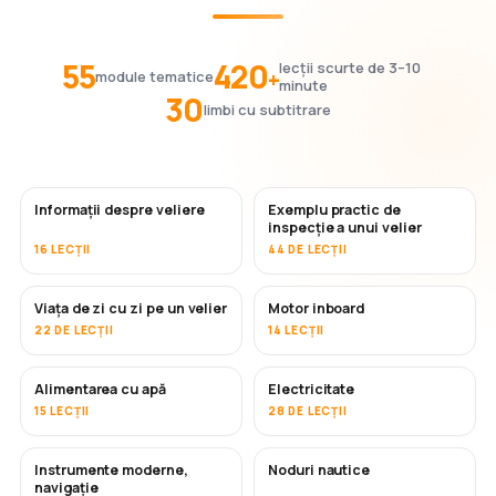
55
420
lecții scurte de 3–10
+
module tematice
minute
30
limbi cu subtitrare
Informații despre veliere
Exemplu practic de
inspecție a unui velier
16 LECȚII
44 DE LECȚII
Viața de zi cu zi pe un velier
Motor inboard
22 DE LECȚII
14 LECȚII
Alimentarea cu apă
Electricitate
15 LECȚII
28 DE LECȚII
Instrumente moderne,
Noduri nautice
navigație