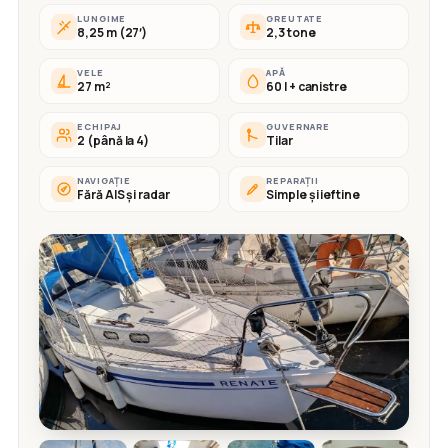
LUNGIME
GREUTATE
8,25 m (27′)
2,3 tone
VELE
APĂ
27 m²
60 l + canistre
ECHIPAJ
GUVERNARE
2 (până la 4)
Tilar
NAVIGAȚIE
REPARAȚII
Fără AIS și radar
Simple și ieftine