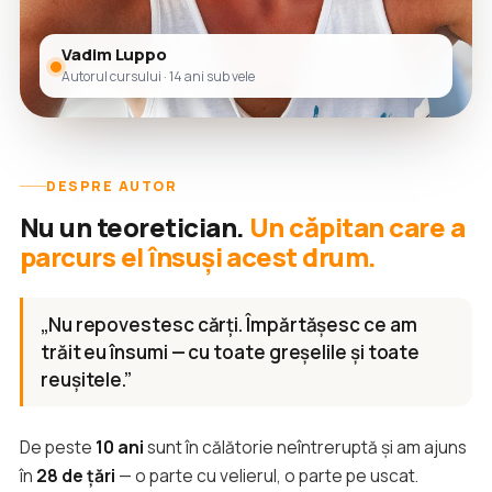
Vadim Luppo
Autorul cursului · 14 ani sub vele
DESPRE AUTOR
Nu un teoretician.
Un căpitan care a
parcurs el însuși acest drum.
„Nu repovestesc cărți. Împărtășesc ce am
trăit eu însumi — cu toate greșelile și toate
reușitele.”
De peste
10 ani
sunt în călătorie neîntreruptă și am ajuns
în
28 de țări
— o parte cu velierul, o parte pe uscat.