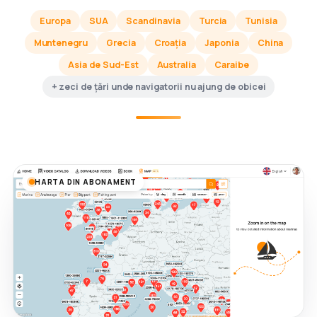
Europa
SUA
Scandinavia
Turcia
Tunisia
Muntenegru
Grecia
Croația
Japonia
China
Asia de Sud-Est
Australia
Caraibe
+ zeci de țări unde navigatorii nu ajung de obicei
HARTA DIN ABONAMENT