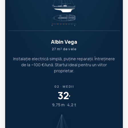
Albin Vega
27 m² de vele
Instalație electrică simplă, puține reparații. Întreținere
de la ~100 €/lună. Startul ideal pentru un viitor
proprietar.
02 · MEDII
32
′
9,75 m · 4,2 t