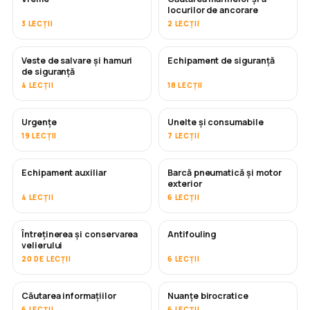
locurilor de ancorare
3 LECȚII
2 LECȚII
Veste de salvare și hamuri
Echipament de siguranță
de siguranță
4 LECȚII
18 LECȚII
Urgențe
Unelte și consumabile
19 LECȚII
7 LECȚII
Echipament auxiliar
Barcă pneumatică și motor
exterior
4 LECȚII
6 LECȚII
Întreținerea și conservarea
Antifouling
ÎN CURÂND
velierului
20 DE LECȚII
6 LECȚII
Căutarea informațiilor
Nuanțe birocratice
6 LECȚII
6 LECȚII