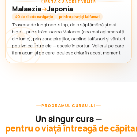
RUTA CU ACEST VELIER
Malaezia
Japonia
40 de zile de navigație
printre pirați și taifunuri
Traversade lungi non-stop, de o săptămână și mai
bine — prin strâmtoarea Malacca (cea mai aglomerată
din lume), prin zona piraților, ocolind taifunuri și vânturi
potrivnice. Între ele — escale în porturi. Velierul pe care
îl am acum și pe care locuiesc chiar în acest moment.
PROGRAMUL CURSULUI
Un singur curs —
pentru o viață întreagă de căpita