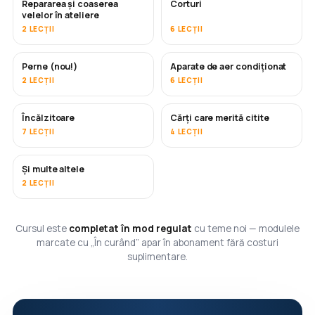
Repararea și coaserea
Corturi
ÎN CURÂND
velelor în ateliere
2 LECȚII
6 LECȚII
Perne (nou!)
Aparate de aer condiționat
ÎN CURÂND
2 LECȚII
6 LECȚII
Încălzitoare
Cărți care merită citite
ÎN CURÂND
ÎN CURÂND
7 LECȚII
4 LECȚII
Și multe altele
ÎN CURÂND
2 LECȚII
Cursul este
completat în mod regulat
cu teme noi — modulele
marcate cu „În curând” apar în abonament fără costuri
suplimentare.