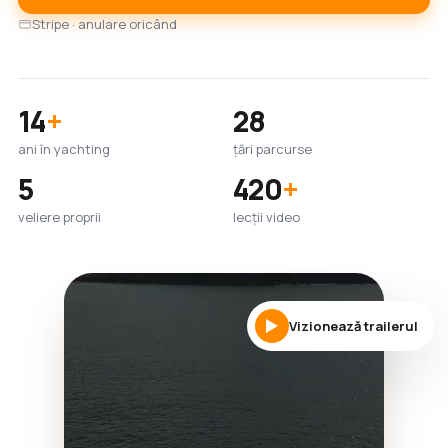
Stripe · anulare oricând
14
+
28
ani în yachting
țări parcurse
5
420
+
veliere proprii
lecții video
Vizionează trailerul