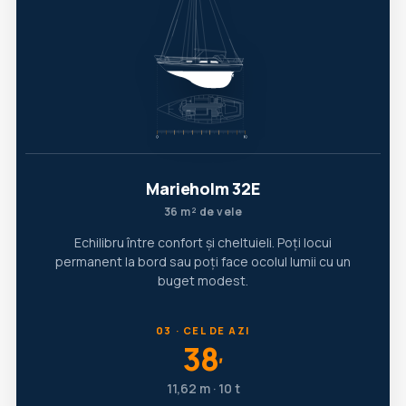
Marieholm 32E
36 m² de vele
Echilibru între confort și cheltuieli. Poți locui
permanent la bord sau poți face ocolul lumii cu un
buget modest.
03 · CEL DE AZI
38
′
11,62 m · 10 t