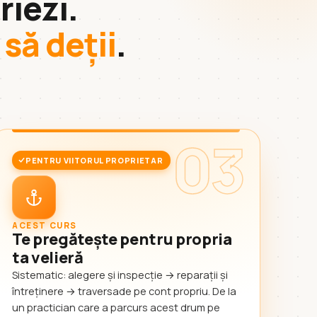
riezi.
să deții
.
03
PENTRU VIITORUL PROPRIETAR
ACEST CURS
Te pregătește pentru propria
ta velieră
Sistematic: alegere și inspecție → reparații și
întreținere → traversade pe cont propriu. De la
un practician care a parcurs acest drum pe