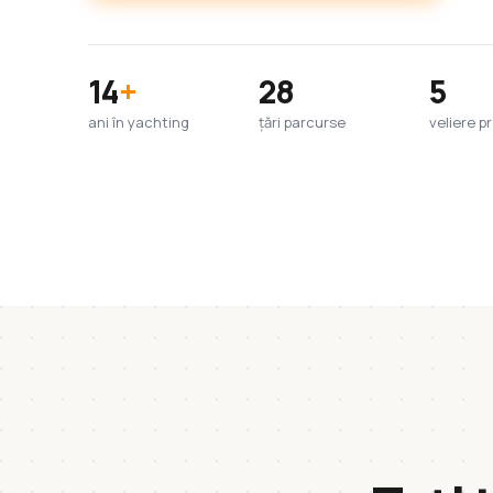
14
+
28
5
ani în yachting
țări parcurse
veliere pr