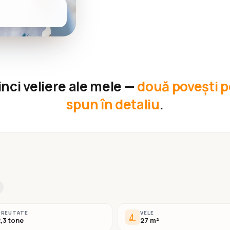
inci veliere ale mele —
două povești pe
spun în detaliu
.
GREUTATE
VELE
,3 tone
27 m²