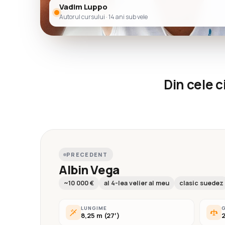
Vadim Luppo
Autorul cursului · 14 ani sub vele
Din cele c
PRECEDENT
Albin Vega
~10 000 €
al 4-lea velier al meu
clasic suedez
LUNGIME
8,25 m (27′)
2