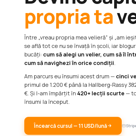
propria ta
ve
Între „vreau propria mea velieră” și „am ieși
se află tot ce nu se învață în școli, iar blog
bucăți:
cum să alegi un velier, cum să îl înt
cum să navighezi în orice condiții
.
Am parcurs eu însumi acest drum —
cinci ve
primul de 1.200 € până la Hallberg-Rassy 38
€. Și l-am împărțit în
420+ lecții scurte
— to
însumi la început.
Încearcă cursul — 11 USD/lună
Strip