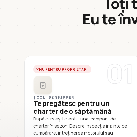
Toți 
Eu te în
01
NU PENTRU PROPRIETARI
ȘCOLI DE SKIPPERI
Te pregătesc pentru un
charter de o săptămână
După curs ești clientul unei companii de
charter în sezon. Despre inspecția înainte de
cumpărare, întreținerea motorului sau