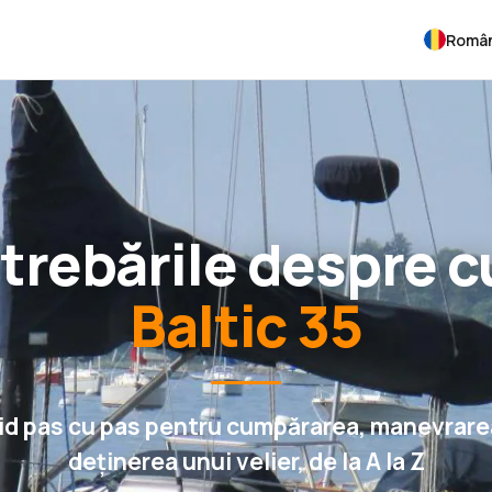
Româ
întrebările despre
Baltic 35
id pas cu pas pentru cumpărarea, manevrarea
deținerea unui velier, de la A la Z