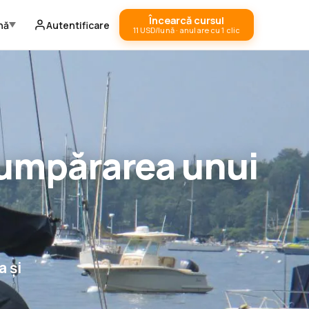
Încearcă cursul
nă
Autentificare
11 USD/lună · anulare cu 1 clic
 cumpărarea unui
 și