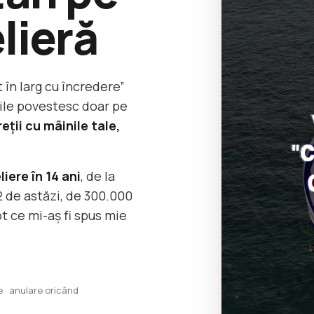
lieră
t în larg cu încredere”
urile povestesc doar pe
reții cu mâinile tale,
liere în 14 ani
, de la
2 de astăzi, de 300.000
t ce mi-aș fi spus mie
e · anulare oricând