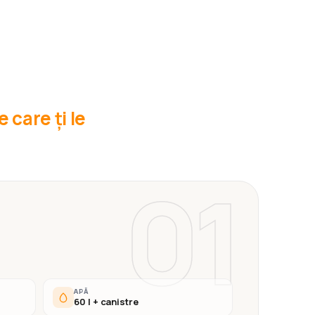
 care ți le
01
APĂ
60 l + canistre