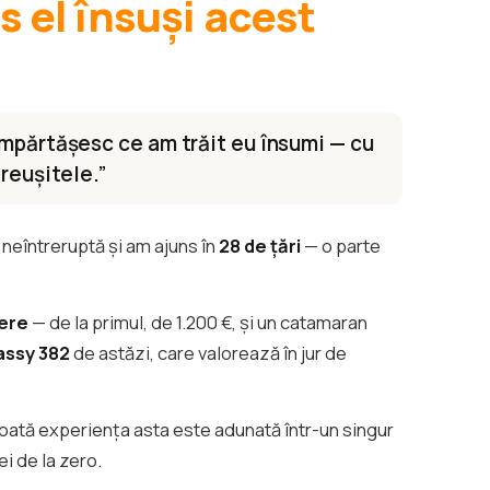
s el însuși acest
Împărtășesc ce am trăit eu însumi — cu
 reușitele.”
 neîntreruptă și am ajuns în
28 de țări
— o parte
iere
— de la primul, de 1.200 €, și un catamaran
assy 382
de astăzi, care valorează în jur de
Toată experiența asta este adunată într-un singur
iei de la zero.