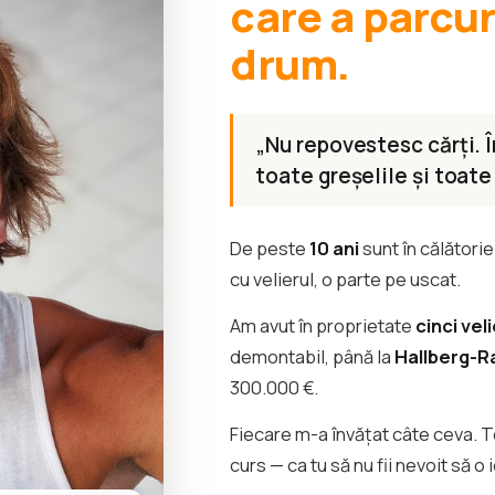
care a parcur
drum.
„Nu repovestesc cărți. 
toate greșelile și toate
De peste
10 ani
sunt în călătorie
cu velierul, o parte pe uscat.
Am avut în proprietate
cinci vel
demontabil, până la
Hallberg-R
300.000 €.
Fiecare m-a învățat câte ceva. 
curs — ca tu să nu fii nevoit să o 