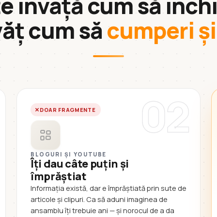
te învață cum să închi
văț cum să
cumperi și 
02
DOAR FRAGMENTE
BLOGURI ȘI YOUTUBE
Îți dau câte puțin și
împrăștiat
Informația există, dar e împrăștiată prin sute de
articole și clipuri. Ca să aduni imaginea de
ansamblu îți trebuie ani — și norocul de a da