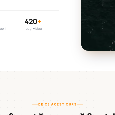
420
+
oprii
lecții video
DE CE ACEST CURS