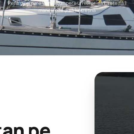
Pentru cei care vor să cumpere un velier, să învețe să îl
manevreze și să îl întrețină
tan pe