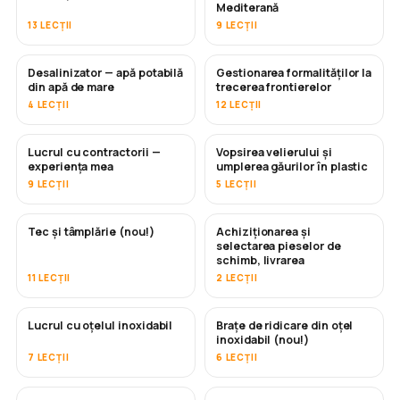
Mediterană
13 LECȚII
9 LECȚII
Desalinizator — apă potabilă
Gestionarea formalităților la
ÎN CURÂND
din apă de mare
trecerea frontierelor
4 LECȚII
12 LECȚII
Lucrul cu contractorii —
Vopsirea velierului și
ÎN CURÂND
ÎN CURÂND
experiența mea
umplerea găurilor în plastic
9 LECȚII
5 LECȚII
Tec și tâmplărie (nou!)
Achiziționarea și
ÎN CURÂND
selectarea pieselor de
schimb, livrarea
11 LECȚII
2 LECȚII
Lucrul cu oțelul inoxidabil
Brațe de ridicare din oțel
ÎN CURÂND
inoxidabil (nou!)
7 LECȚII
6 LECȚII