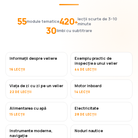
55
420
lecții scurte de 3–10
+
module tematice
minute
30
limbi cu subtitrare
Informații despre veliere
Exemplu practic de
inspecție a unui velier
16 LECȚII
44 DE LECȚII
Viața de zi cu zi pe un velier
Motor inboard
22 DE LECȚII
14 LECȚII
Alimentarea cu apă
Electricitate
15 LECȚII
28 DE LECȚII
Instrumente moderne,
Noduri nautice
navigație