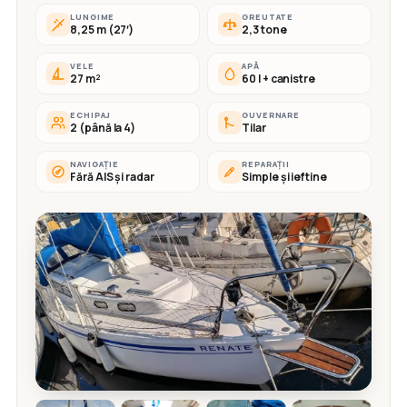
LUNGIME
GREUTATE
8,25 m (27′)
2,3 tone
VELE
APĂ
27 m²
60 l + canistre
ECHIPAJ
GUVERNARE
2 (până la 4)
Tilar
NAVIGAȚIE
REPARAȚII
Fără AIS și radar
Simple și ieftine