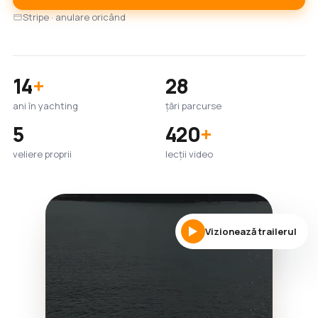
Stripe · anulare oricând
14
+
28
ani în yachting
țări parcurse
5
420
+
veliere proprii
lecții video
Vizionează trailerul