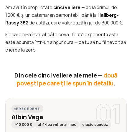
Am avut în proprietate
cinci veliere
— de la primul, de
1.200 €, și un catamaran demontabil, până la
Hallberg-
Rassy 382
de astăzi, care valorează în jur de 300.000 €.
Fiecare m-a învățat câte ceva. Toată experiența asta
este adunată într-un singur curs — ca tu să nu fii nevoit să
o iei de la zero.
Din cele cinci veliere ale mele —
două
povești pe care ți le spun în detaliu
.
01
PRECEDENT
Albin Vega
~10 000 €
al 4-lea velier al meu
clasic suedez