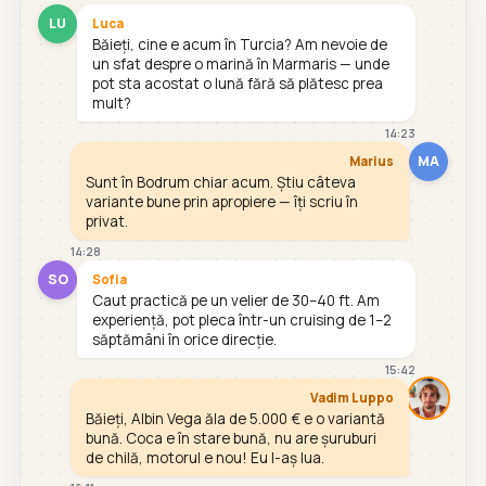
LU
Luca
Băieți, cine e acum în Turcia? Am nevoie de
un sfat despre o marină în Marmaris — unde
pot sta acostat o lună fără să plătesc prea
mult?
14:23
MA
Marius
Sunt în Bodrum chiar acum. Știu câteva
variante bune prin apropiere — îți scriu în
privat.
14:28
SO
Sofia
Caut practică pe un velier de 30–40 ft. Am
experiență, pot pleca într-un cruising de 1–2
săptămâni în orice direcție.
15:42
Vadim Luppo
Băieți, Albin Vega ăla de 5.000 € e o variantă
bună. Coca e în stare bună, nu are șuruburi
de chilă, motorul e nou! Eu l-aș lua.