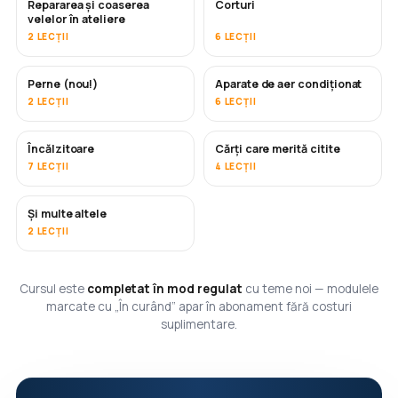
Repararea și coaserea
Corturi
ÎN CURÂND
velelor în ateliere
2 LECȚII
6 LECȚII
Perne (nou!)
Aparate de aer condiționat
ÎN CURÂND
2 LECȚII
6 LECȚII
Încălzitoare
Cărți care merită citite
ÎN CURÂND
ÎN CURÂND
7 LECȚII
4 LECȚII
Și multe altele
ÎN CURÂND
2 LECȚII
Cursul este
completat în mod regulat
cu teme noi — modulele
marcate cu „În curând” apar în abonament fără costuri
suplimentare.