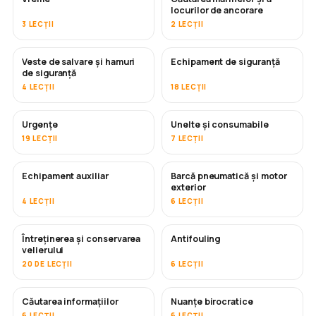
locurilor de ancorare
3 LECȚII
2 LECȚII
Veste de salvare și hamuri
Echipament de siguranță
de siguranță
4 LECȚII
18 LECȚII
Urgențe
Unelte și consumabile
19 LECȚII
7 LECȚII
Echipament auxiliar
Barcă pneumatică și motor
exterior
4 LECȚII
6 LECȚII
Întreținerea și conservarea
Antifouling
ÎN CURÂND
velierului
20 DE LECȚII
6 LECȚII
Căutarea informațiilor
Nuanțe birocratice
6 LECȚII
6 LECȚII