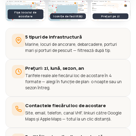
Fișa locului de
acostare
Iconițe de facilități
Prețuri pe zi
5 tipuri de infrastructură
Marine, locuri de ancorare, debarcadere, porturi
mari și porturi de pescuit — filtrează după tip.
Prețuri: zi, lună, sezon, an
Tarifele reale ale fiecărui loc de acostare în 4
formate — alegi în funcție de plan: o noapte sau un
sezon întreg.
Contactele fiecărui loc de acostare
Site, email, telefon, canal VHF, linkuri către Google
Maps și Apple Maps — totul la un clic distanță.