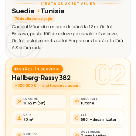
RUTA CU ACEST VELIER
Suedia
Tunisia
70 de zile de navigație
Canalul Mânecii cu maree de până la 12 m, Golful
Biscaya, peste 100 de ecluze pe canalele franceze,
Golful Leului cu mistralul lui. Am parcurs toată ruta fără
AIS și fără radar.
02
ASTĂZI · ÎN SERVICIU
Hallberg-Rassy 382
~300 000 €
aici locuiesc acum
LUNGIME
GREUTATE
11,62 m (38′)
10 tone
VELE
APĂ
70 m²
580 l + desalinizator
GUVERNARE
ECHIPAJ
Timonă + pilot