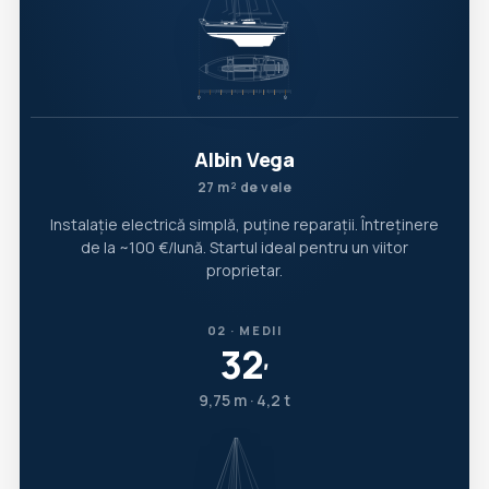
Albin Vega
27 m² de vele
Instalație electrică simplă, puține reparații. Întreținere
de la ~100 €/lună. Startul ideal pentru un viitor
proprietar.
02 · MEDII
32
′
9,75 m · 4,2 t