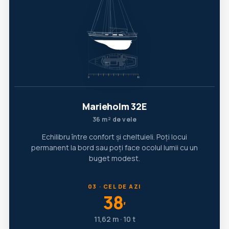
Marieholm 32E
36 m² de vele
Echilibru între confort și cheltuieli. Poți locui
permanent la bord sau poți face ocolul lumii cu un
buget modest.
03 · CEL DE AZI
38
′
11,62 m · 10 t