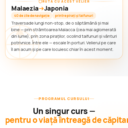
RUTA CU ACEST VELIER
Malaezia
Japonia
40 de zile de navigație
printre pirați și taifunuri
Traversade lungi non-stop, de o săptămână și mai
bine — prin strâmtoarea Malacca (cea mai aglomerată
din lume), prin zona piraților, ocolind taifunuri și vânturi
potrivnice. Între ele — escale în porturi. Velierul pe care
îl am acum și pe care locuiesc chiar în acest moment.
PROGRAMUL CURSULUI
Un singur curs —
pentru o viață întreagă de căpita