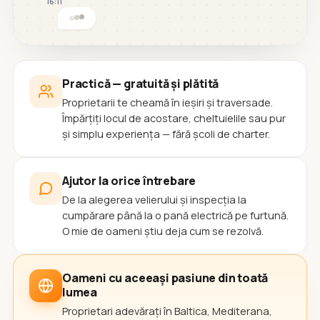
16:11
Practică — gratuită și plătită
Proprietarii te cheamă în ieșiri și traversade.
Împărțiți locul de acostare, cheltuielile sau pur
și simplu experiența — fără școli de charter.
Ajutor la orice întrebare
De la alegerea velierului și inspecția la
cumpărare până la o pană electrică pe furtună.
O mie de oameni știu deja cum se rezolvă.
Oameni cu aceeași pasiune din toată
lumea
Proprietari adevărați în Baltica, Mediterana,