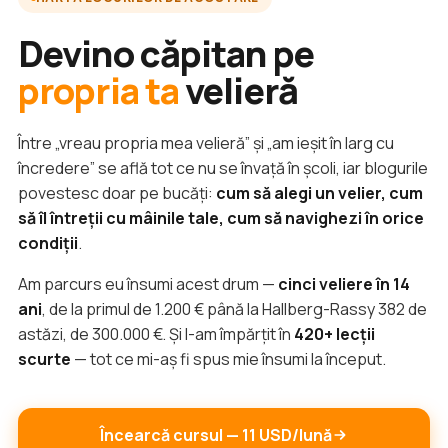
Devino căpitan pe
propria ta
velieră
Între „vreau propria mea velieră” și „am ieșit în larg cu
încredere” se află tot ce nu se învață în școli, iar blogurile
povestesc doar pe bucăți:
cum să alegi un velier, cum
să îl întreții cu mâinile tale, cum să navighezi în orice
condiții
.
Am parcurs eu însumi acest drum —
cinci veliere în 14
ani
, de la primul de 1.200 € până la Hallberg-Rassy 382 de
astăzi, de 300.000 €. Și l-am împărțit în
420+ lecții
scurte
— tot ce mi-aș fi spus mie însumi la început.
Încearcă cursul — 11 USD/lună