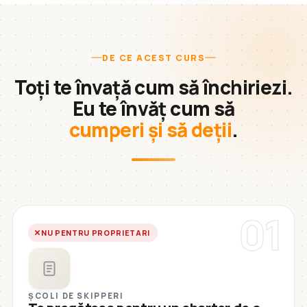
DE CE ACEST CURS
Toți te învață cum să închiriezi.
Eu te învăț cum să
cumperi și să deții
.
01
NU PENTRU PROPRIETARI
ȘCOLI DE SKIPPERI