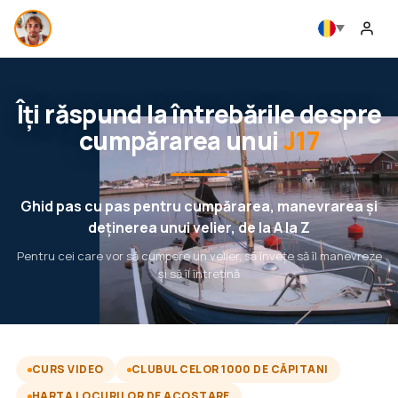
Îți răspund la întrebările despre
cumpărarea unui
J17
Ghid pas cu pas pentru cumpărarea, manevrarea și
deținerea unui velier, de la A la Z
Pentru cei care vor să cumpere un velier, să învețe să îl manevreze
și să îl întrețină
CURS VIDEO
CLUBUL CELOR 1000 DE CĂPITANI
HARTA LOCURILOR DE ACOSTARE