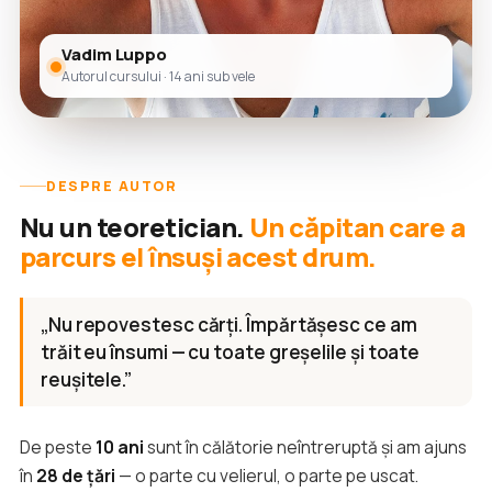
Vadim Luppo
Autorul cursului · 14 ani sub vele
DESPRE AUTOR
Nu un teoretician.
Un căpitan care a
parcurs el însuși acest drum.
„Nu repovestesc cărți. Împărtășesc ce am
trăit eu însumi — cu toate greșelile și toate
reușitele.”
De peste
10 ani
sunt în călătorie neîntreruptă și am ajuns
în
28 de țări
— o parte cu velierul, o parte pe uscat.