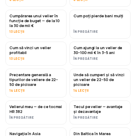
Cumpărarea unui velier în
Cum poți pierde bani mulți
ÎN CURÂND
ÎN CURÂND
funcție de buget — de la 10
la 30 de mii €
13 LECȚII
ÎN PREGĂTIRE
Cum să vinzi un velier
Cum ajungi la un velier de
NOU
NOU
profitabil
30–100 mii € în 3–5 ani
13 LECȚII
ÎN PREGĂTIRE
Prezentare generală a
Unde să cumperi și să vinzi
ÎN CURÂND
ÎN CURÂND
tipurilor de veliere de 22–
un velier de 22–50 de
50 de picioare
picioare
14 LECȚII
14 LECȚII
Velierul meu — de ce tocmai
Tecul pe velier — avantaje
ÎN CURÂND
ÎN CURÂND
HR 382
și dezavantaje
ÎN PREGĂTIRE
ÎN PREGĂTIRE
Navigația în Asia
Din Baltica în Marea
ÎN CURÂND
ÎN CURÂND