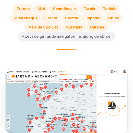
Europa
SUA
Scandinavia
Turcia
Tunisia
Muntenegru
Grecia
Croația
Japonia
China
Asia de Sud-Est
Australia
Caraibe
+ zeci de țări unde navigatorii nu ajung de obicei
HARTA DIN ABONAMENT