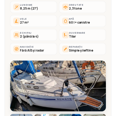
LUNGIME
GREUTATE
8,25 m (27′)
2,3 tone
VELE
APĂ
27 m²
60 l + canistre
ECHIPAJ
GUVERNARE
2 (până la 4)
Tilar
NAVIGAȚIE
REPARAȚII
Fără AIS și radar
Simple și ieftine