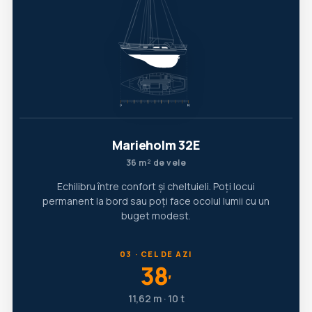
Marieholm 32E
36 m² de vele
Echilibru între confort și cheltuieli. Poți locui
permanent la bord sau poți face ocolul lumii cu un
buget modest.
03 · CEL DE AZI
38
′
11,62 m · 10 t