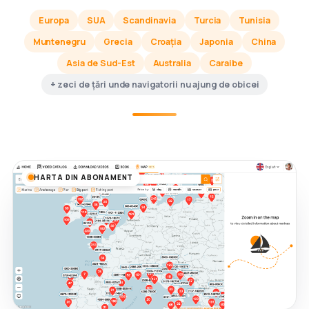
Europa
SUA
Scandinavia
Turcia
Tunisia
Muntenegru
Grecia
Croația
Japonia
China
Asia de Sud-Est
Australia
Caraibe
+ zeci de țări unde navigatorii nu ajung de obicei
HARTA DIN ABONAMENT