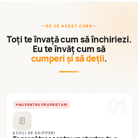
DE CE ACEST CURS
Toți te învață cum să închiriezi.
Eu te învăț cum să
cumperi și să deții
.
01
NU PENTRU PROPRIETARI
ȘCOLI DE SKIPPERI