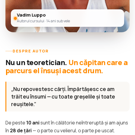
Vadim Luppo
Autorul cursului · 14 ani sub vele
DESPRE AUTOR
Nu un teoretician.
Un căpitan care a
parcurs el însuși acest drum.
„Nu repovestesc cărți. Împărtășesc ce am
trăit eu însumi — cu toate greșelile și toate
reușitele.”
De peste
10 ani
sunt în călătorie neîntreruptă și am ajuns
în
28 de țări
— o parte cu velierul, o parte pe uscat.