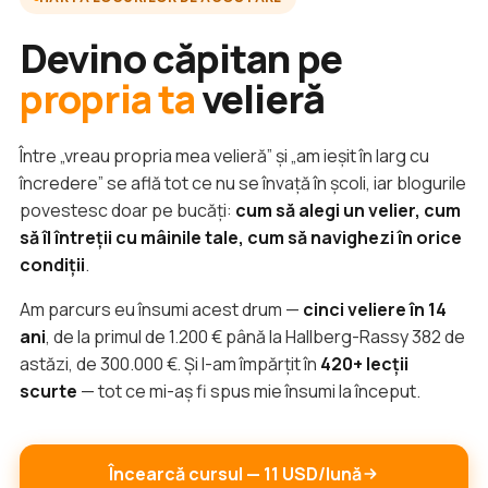
Devino căpitan pe
propria ta
velieră
Între „vreau propria mea velieră” și „am ieșit în larg cu
încredere” se află tot ce nu se învață în școli, iar blogurile
povestesc doar pe bucăți:
cum să alegi un velier, cum
să îl întreții cu mâinile tale, cum să navighezi în orice
condiții
.
Am parcurs eu însumi acest drum —
cinci veliere în 14
ani
, de la primul de 1.200 € până la Hallberg-Rassy 382 de
astăzi, de 300.000 €. Și l-am împărțit în
420+ lecții
scurte
— tot ce mi-aș fi spus mie însumi la început.
Încearcă cursul — 11 USD/lună