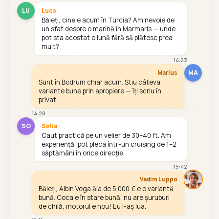
LU
Luca
Băieți, cine e acum în Turcia? Am nevoie de
un sfat despre o marină în Marmaris — unde
pot sta acostat o lună fără să plătesc prea
mult?
14:23
MA
Marius
Sunt în Bodrum chiar acum. Știu câteva
variante bune prin apropiere — îți scriu în
privat.
14:28
SO
Sofia
Caut practică pe un velier de 30–40 ft. Am
experiență, pot pleca într-un cruising de 1–2
săptămâni în orice direcție.
15:42
Vadim Luppo
Băieți, Albin Vega ăla de 5.000 € e o variantă
bună. Coca e în stare bună, nu are șuruburi
de chilă, motorul e nou! Eu l-aș lua.