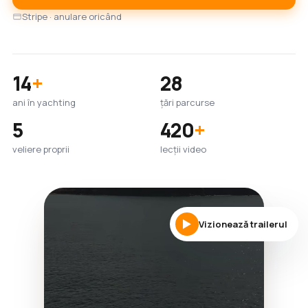
Stripe · anulare oricând
14
+
28
ani în yachting
țări parcurse
5
420
+
veliere proprii
lecții video
Vizionează trailerul