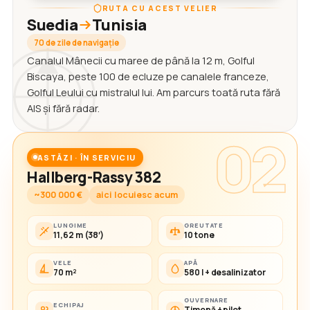
RUTA CU ACEST VELIER
Suedia
Tunisia
70 de zile de navigație
Canalul Mânecii cu maree de până la 12 m, Golful
Biscaya, peste 100 de ecluze pe canalele franceze,
Golful Leului cu mistralul lui. Am parcurs toată ruta fără
AIS și fără radar.
02
ASTĂZI · ÎN SERVICIU
Hallberg-Rassy 382
~300 000 €
aici locuiesc acum
LUNGIME
GREUTATE
11,62 m (38′)
10 tone
VELE
APĂ
70 m²
580 l + desalinizator
GUVERNARE
ECHIPAJ
Timonă + pilot