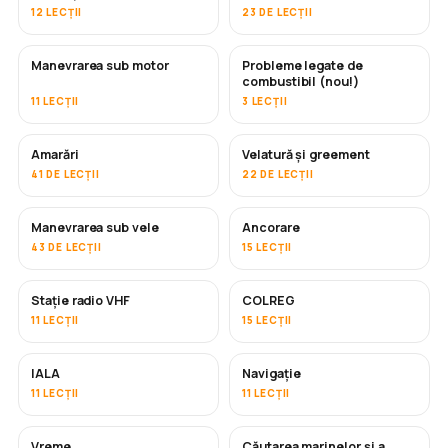
12 LECȚII
23 DE LECȚII
Manevrarea sub motor
Probleme legate de
combustibil (nou!)
11 LECȚII
3 LECȚII
Amarări
Velatură și greement
41 DE LECȚII
22 DE LECȚII
Manevrarea sub vele
Ancorare
43 DE LECȚII
15 LECȚII
Stație radio VHF
COLREG
11 LECȚII
15 LECȚII
IALA
Navigație
11 LECȚII
11 LECȚII
Vreme
Căutarea marinelor și a