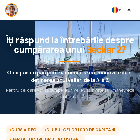
Îți răspund la întrebările despre
cumpărarea unui
Becker 27
Ghid pas cu pas pentru cumpărarea, manevrarea și
deținerea unui velier, de la A la Z
Pentru cei care vor să cumpere un velier, să învețe să îl manevreze
și să îl întrețină
CURS VIDEO
CLUBUL CELOR 1000 DE CĂPITANI
HARTA LOCURILOR DE ACOSTARE