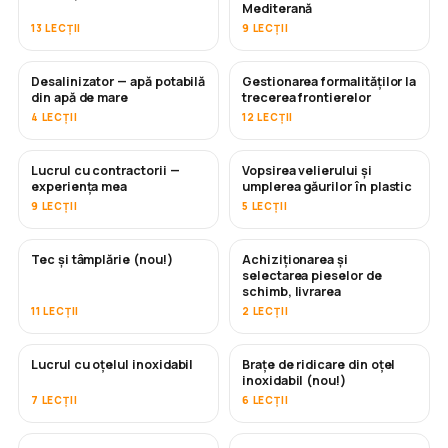
Mediterană
13 LECȚII
9 LECȚII
Desalinizator — apă potabilă
Gestionarea formalităților la
ÎN CURÂND
din apă de mare
trecerea frontierelor
4 LECȚII
12 LECȚII
Lucrul cu contractorii —
Vopsirea velierului și
ÎN CURÂND
ÎN CURÂND
experiența mea
umplerea găurilor în plastic
9 LECȚII
5 LECȚII
Tec și tâmplărie (nou!)
Achiziționarea și
ÎN CURÂND
selectarea pieselor de
schimb, livrarea
11 LECȚII
2 LECȚII
Lucrul cu oțelul inoxidabil
Brațe de ridicare din oțel
ÎN CURÂND
inoxidabil (nou!)
7 LECȚII
6 LECȚII