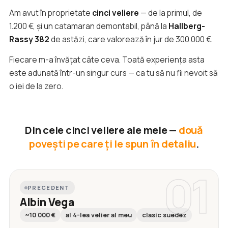
Am avut în proprietate
cinci veliere
— de la primul, de
1.200 €, și un catamaran demontabil, până la
Hallberg-
Rassy 382
de astăzi, care valorează în jur de 300.000 €.
Fiecare m-a învățat câte ceva. Toată experiența asta
este adunată într-un singur curs — ca tu să nu fii nevoit să
o iei de la zero.
Din cele cinci veliere ale mele —
două
povești pe care ți le spun în detaliu
.
01
PRECEDENT
Albin Vega
~10 000 €
al 4-lea velier al meu
clasic suedez