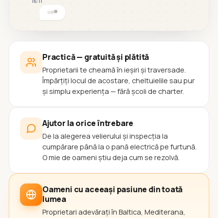
16:11
Practică — gratuită și plătită
Proprietarii te cheamă în ieșiri și traversade.
Împărțiți locul de acostare, cheltuielile sau pur
și simplu experiența — fără școli de charter.
Ajutor la orice întrebare
De la alegerea velierului și inspecția la
cumpărare până la o pană electrică pe furtună.
O mie de oameni știu deja cum se rezolvă.
Oameni cu aceeași pasiune din toată
lumea
Proprietari adevărați în Baltica, Mediterana,