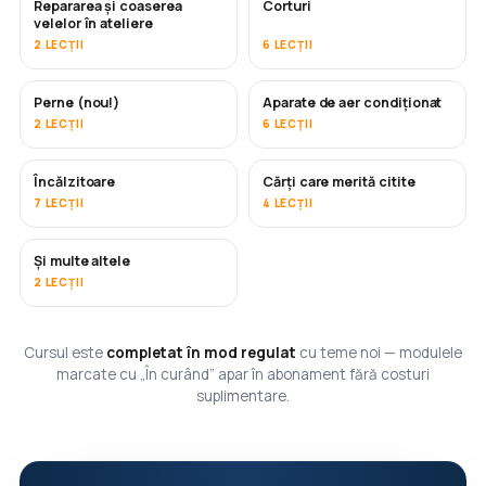
Repararea și coaserea
Corturi
ÎN CURÂND
velelor în ateliere
2 LECȚII
6 LECȚII
Perne (nou!)
Aparate de aer condiționat
ÎN CURÂND
2 LECȚII
6 LECȚII
Încălzitoare
Cărți care merită citite
ÎN CURÂND
ÎN CURÂND
7 LECȚII
4 LECȚII
Și multe altele
ÎN CURÂND
2 LECȚII
Cursul este
completat în mod regulat
cu teme noi — modulele
marcate cu „În curând” apar în abonament fără costuri
suplimentare.