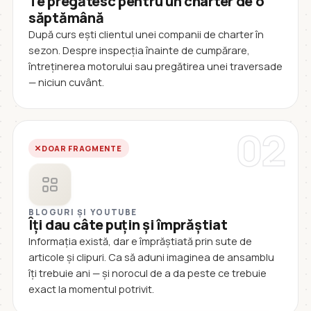
Te pregătesc pentru un charter de o
săptămână
După curs ești clientul unei companii de charter în
sezon. Despre inspecția înainte de cumpărare,
întreținerea motorului sau pregătirea unei traversade
— niciun cuvânt.
02
DOAR FRAGMENTE
BLOGURI ȘI YOUTUBE
Îți dau câte puțin și împrăștiat
Informația există, dar e împrăștiată prin sute de
articole și clipuri. Ca să aduni imaginea de ansamblu
îți trebuie ani — și norocul de a da peste ce trebuie
exact la momentul potrivit.