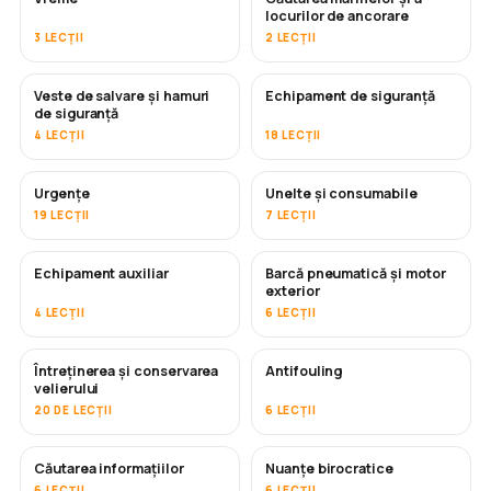
locurilor de ancorare
3 LECȚII
2 LECȚII
Veste de salvare și hamuri
Echipament de siguranță
de siguranță
4 LECȚII
18 LECȚII
Urgențe
Unelte și consumabile
19 LECȚII
7 LECȚII
Echipament auxiliar
Barcă pneumatică și motor
exterior
4 LECȚII
6 LECȚII
Întreținerea și conservarea
Antifouling
ÎN CURÂND
velierului
20 DE LECȚII
6 LECȚII
Căutarea informațiilor
Nuanțe birocratice
6 LECȚII
6 LECȚII