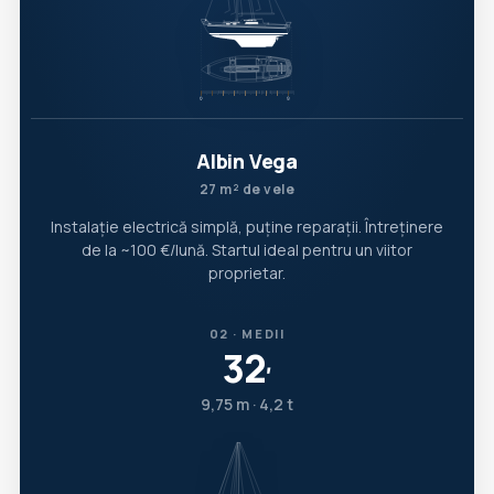
Albin Vega
27 m² de vele
Instalație electrică simplă, puține reparații. Întreținere
de la ~100 €/lună. Startul ideal pentru un viitor
proprietar.
02 · MEDII
32
′
9,75 m · 4,2 t