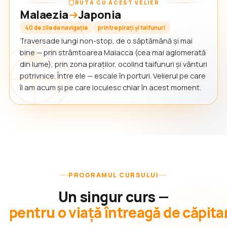
RUTA CU ACEST VELIER
Malaezia
Japonia
40 de zile de navigație
printre pirați și taifunuri
Traversade lungi non-stop, de o săptămână și mai
bine — prin strâmtoarea Malacca (cea mai aglomerată
din lume), prin zona piraților, ocolind taifunuri și vânturi
potrivnice. Între ele — escale în porturi. Velierul pe care
îl am acum și pe care locuiesc chiar în acest moment.
PROGRAMUL CURSULUI
Un singur curs —
pentru o viață întreagă de căpita