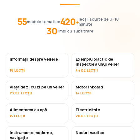
55
420
lecții scurte de 3–10
+
module tematice
minute
30
limbi cu subtitrare
Informații despre veliere
Exemplu practic de
inspecție a unui velier
16 LECȚII
44 DE LECȚII
Viața de zi cu zi pe un velier
Motor inboard
22 DE LECȚII
14 LECȚII
Alimentarea cu apă
Electricitate
15 LECȚII
28 DE LECȚII
Instrumente moderne,
Noduri nautice
navigație