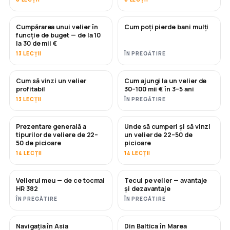
Cumpărarea unui velier în
Cum poți pierde bani mulți
ÎN CURÂND
ÎN CURÂND
funcție de buget — de la 10
la 30 de mii €
13 LECȚII
ÎN PREGĂTIRE
Cum să vinzi un velier
Cum ajungi la un velier de
NOU
NOU
profitabil
30–100 mii € în 3–5 ani
13 LECȚII
ÎN PREGĂTIRE
Prezentare generală a
Unde să cumperi și să vinzi
ÎN CURÂND
ÎN CURÂND
tipurilor de veliere de 22–
un velier de 22–50 de
50 de picioare
picioare
14 LECȚII
14 LECȚII
Velierul meu — de ce tocmai
Tecul pe velier — avantaje
ÎN CURÂND
ÎN CURÂND
HR 382
și dezavantaje
ÎN PREGĂTIRE
ÎN PREGĂTIRE
Navigația în Asia
Din Baltica în Marea
ÎN CURÂND
ÎN CURÂND