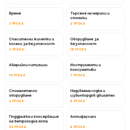
Време
Търсене на марини и
стоянки
3 УРОКА
2 УРОКА
Спасителни жилетки и
Оборудване за
колани за безопасност
безопасност
4 УРОКА
18 УРОКА
Аварийни ситуации
Инструменти и
консумативи
19 УРОКА
7 УРОКА
Спомагателно
Надуваема лодка и
оборудване
извънбордов двигател
4 УРОКА
6 УРОКА
Поддръжка и консервация
Антифаулинг
СКОРО
на ветроходна яхта
20 УРОКА
6 УРОКА