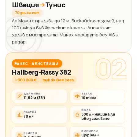
Швеция
Тунис
70 дни на път
Ла Манш с приливи до 12 м, Бискайският залив, над
100 шлюза във Френските канали, Лионският
залив с мистралите. Минах маршрута без AIS и
радар.
02
ДНЕС · ДЕЙСТВАЩА
Hallberg-Rassy 382
~300 000 €
тук живея сега
ДЪЛЖИНА
ТЕГЛО
11,62 м (38′)
10 тона
ВОДА
ПЛАТНА
580 л + машина за
70 м²
обезсоляване
КОРМИЛО
ЕКИПАЖ
Щурвал +