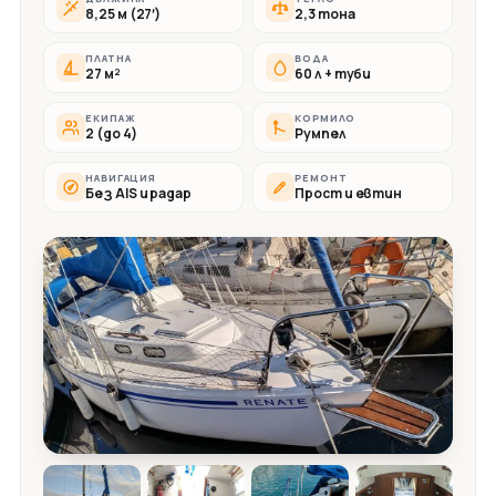
8,25 м (27′)
2,3 тона
ПЛАТНА
ВОДА
27 м²
60 л + туби
ЕКИПАЖ
КОРМИЛО
2 (до 4)
Румпел
НАВИГАЦИЯ
РЕМОНТ
Без AIS и радар
Прост и евтин