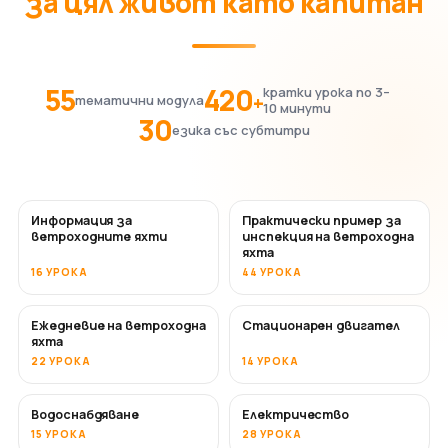
за цял живот като капитан
55
420
кратки урока по 3–
+
тематични модула
10 минути
30
езика със субтитри
Информация за
Практически пример за
ветроходните яхти
инспекция на ветроходна
яхта
16 УРОКА
44 УРОКА
Ежедневие на ветроходна
Стационарен двигател
яхта
22 УРОКА
14 УРОКА
Водоснабдяване
Електричество
15 УРОКА
28 УРОКА