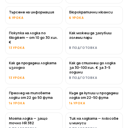
Търсене на информация
Бюрократични нюанси
6 УРОКА
6 УРОКА
Покупка на лодка по
Как можеш да загубиш
СКОРО
СКОРО
бюджет — от 10 до 30 хил.
големи пари
€
13 УРОКА
В ПОДГОТОВКА
Как да продадеш лодката
Как да стигнеш до лодка
НОВО
НОВО
изгодно
за 30–100 хил. € за 3–5
години
13 УРОКА
В ПОДГОТОВКА
Преглед на типовете
Къде да купиш и продадеш
СКОРО
СКОРО
лодки от 22 до 50 фута
лодка от 22–50 фута
14 УРОКА
14 УРОКА
Моята лодка — защо
Тик на лодката — плюсове
СКОРО
СКОРО
точно HR 382
и минуси