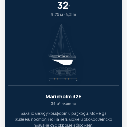
32
′
9,75 м · 4,2 т
Marieholm 32E
36 м² платна
Баланс между комфорт и разходи. Може да
живееш постоянно на нея, може и околосветско
плаване със скромен бюджет.