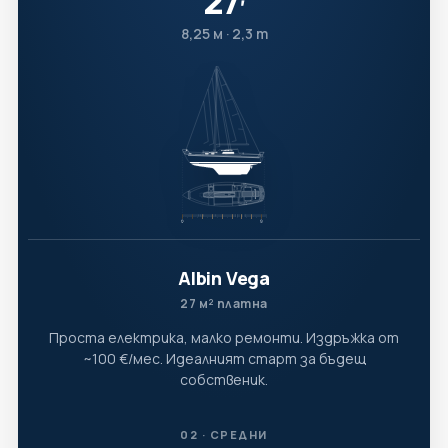
27
′
8,25 м · 2,3 т
Albin Vega
27 м² платна
Проста електрика, малко ремонти. Издръжка от
~100 €/мес. Идеалният старт за бъдещ
собственик.
02 · СРЕДНИ