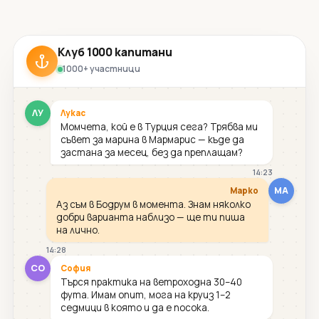
Клуб 1000 капитани
1000+ участници
ЛУ
Лукас
Момчета, кой е в Турция сега? Трябва ми
съвет за марина в Мармарис — къде да
застана за месец, без да преплащам?
14:23
МА
Марко
Аз съм в Бодрум в момента. Знам няколко
добри варианта наблизо — ще ти пиша
на лично.
14:28
СО
София
Търся практика на ветроходна 30–40
фута. Имам опит, мога на круиз 1–2
седмици в която и да е посока.