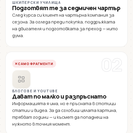
ШКИПЕРСКИ УЧИЛИЩА
Подготвят те за седмичен чартър
След курса си клиент на чартърна компания за
сезона. За огледа преди покупка, поддръжката
на двигателя и подготовката за преход — нито
дума.
02
САМО ФРАГМЕНТИ
БЛОГОВЕ И YOUTUBE
Дават по малко и разпръснато
Информацията я има, но е пръсната в стотици
статии и видеа. За да сглобиш цялата картина,
трябват години — и късмет да попаднеш на
нужното в точния момент.