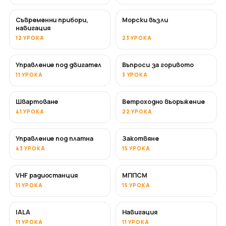
Съвременни прибори,
Морски възли
навигация
12 УРОКА
23 УРОКА
Управление под двигател
Въпроси за горивото
11 УРОКА
3 УРОКА
Швартоване
Ветроходно въоръжение
41 УРОКА
22 УРОКА
Управление под платна
Закотвяне
43 УРОКА
15 УРОКА
VHF радиостанция
МППСМ
11 УРОКА
15 УРОКА
IALA
Навигация
11 УРОКА
11 УРОКА