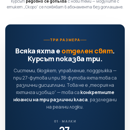
Курсът
редовно се допълва
с нови теми — модулите с
етикет „Скоро“ се появяват в абонамента без доплащане.
ТРИ РАЗМЕРА
Всяка яхта е
отделен свят
.
Курсът показва три.
Системи, бюджет, управление, поддръжка —
при 27-футова и при 38-футова яхта това са
различни дисциплини. Това не е „теория на
яхтинга изобщо“ — това са
конкретните
нюанси на три различни класа
, разгледани
на реални лодки.
01 · МАЛКИ