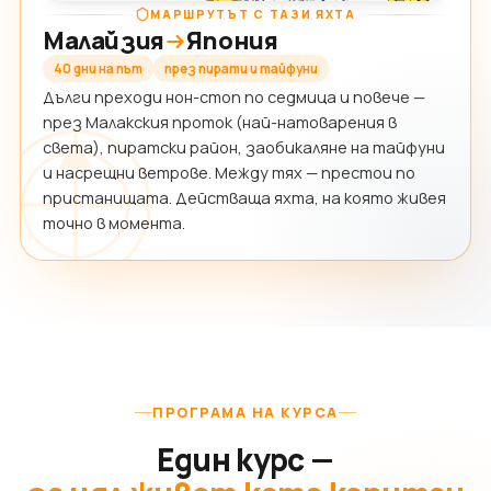
МАРШРУТЪТ С ТАЗИ ЯХТА
Малайзия
Япония
40 дни на път
през пирати и тайфуни
Дълги преходи нон-стоп по седмица и повече —
през Малакския проток (най-натоварения в
света), пиратски район, заобикаляне на тайфуни
и насрещни ветрове. Между тях — престои по
пристанищата. Действаща яхта, на която живея
точно в момента.
ПРОГРАМА НА КУРСА
Един курс —