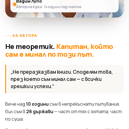
Вадим Лупо
Автор на курса · 14 години под платна
ЗА АВТОРА
Не теоретик.
Капитан, който
сам е минал по този път.
„Не преразказвам книги. Споделям това,
през което съм минал сам — с всички
грешки и успехи.“
Вече над
10 години
съм в непрекъснати пътувания,
бил съм в
28 държави
— част от тях с яхтата, част
по суша.