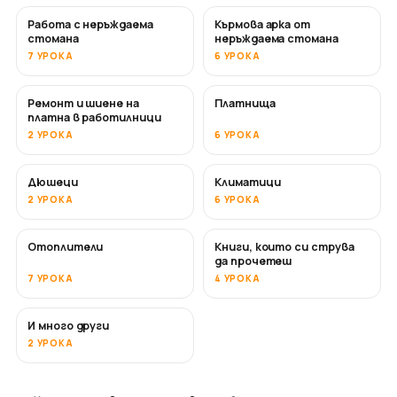
Работа с неръждаема
Кърмова арка от
СКОРО
стомана
неръждаема стомана
7 УРОКА
6 УРОКА
Ремонт и шиене на
Платнища
СКОРО
платна в работилници
2 УРОКА
6 УРОКА
Дюшеци
Климатици
СКОРО
2 УРОКА
6 УРОКА
Отоплители
Книги, които си струва
СКОРО
СКОРО
да прочетеш
7 УРОКА
4 УРОКА
И много други
СКОРО
2 УРОКА