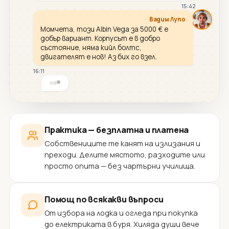
15:42
Вадим Лупо
Момчета, този Albin Vega за 5000 € е
добър вариант. Корпусът е в добро
състояние, няма кийл болтс,
двигателят е нов! Аз бих го взел.
16:11
Практика — безплатна и платена
Собствениците те канят на излизания и
преходи. Делите мястото, разходите или
просто опита — без чартърни училища.
Помощ по всякакви въпроси
От избора на лодка и огледа при покупка
до електриката в буря. Хиляда души вече