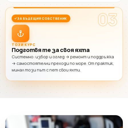
03
ЗА БЪДЕЩИЯ СОБСТВЕНИК
ТОЗИ КУРС
Подготвя те за своя яхта
Системно: избор и оглед → ремонт и поддръжка
→ самостоятелни преходи по море. От практик,
минал този път с пет свои яхти.