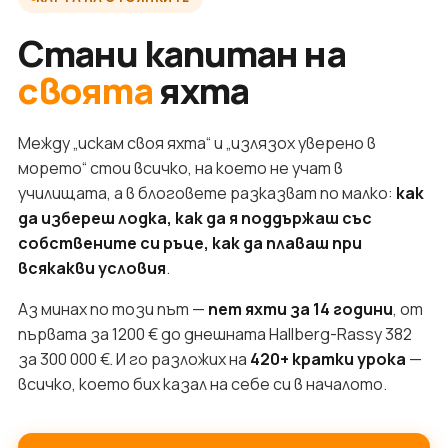
Стани капитан на
своята
яхта
Между „искам своя яхта“ и „излязох уверено в
морето“ стои всичко, на което не учат в
училищата, а в блоговете разказват по малко:
как
да избереш лодка, как да я поддържаш със
собствените си ръце, как да плаваш при
всякакви условия
.
Аз минах по този път —
пет яхти за 14 години
, от
първата за 1200 € до днешната Hallberg-Rassy 382
за 300 000 €. И го разложих на
420+ кратки урока
—
всичко, което бих казал на себе си в началото.