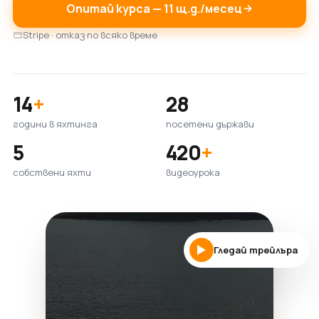
Опитай курса — 11 щ.д./месец
Stripe · отказ по всяко време
14
+
28
години в яхтинга
посетени държави
5
420
+
собствени яхти
видеоурока
Гледай трейлъра