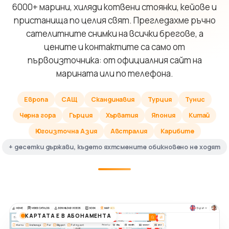
6000+ марини, хиляди котвени стоянки, кейове и
пристанища по целия свят. Прегледахме ръчно
сателитните снимки на всички брегове, а
цените и контактите са само от
първоизточника: от официалния сайт на
марината или по телефона.
Европа
САЩ
Скандинавия
Турция
Тунис
Черна гора
Гърция
Хърватия
Япония
Китай
Югоизточна Азия
Австралия
Карибите
+ десетки държави, където яхтсмените обикновено не ходят
КАРТАТА Е В АБОНАМЕНТА