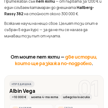
Притежавал съм
пет яхти
— от първата за 1200 € и
един сгъваем катамаран до днешната
Hallberg-
Rassy 382
на стойност около 300 000 €.
Всяка ме научи на нещо свое. Целият този опит е
събран в един курс — за да не ти се налага да
минаваш този път от нулата.
От моите пет яхти —
две истории,
които ще разкажа по-подробно
.
01
ПРЕДИШНА
Albin Vega
~10 000 €
моята 4-та яхта
шведска класика
ДЪЛЖИНА
ТЕГЛО