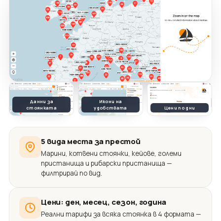
Данни за
Икони на
стоянката
удобствата
Цени по дни
5 вида места за престой
Марини, котвени стоянки, кейове, големи
пристанища и рибарски пристанища —
филтрирай по вид.
Цени: ден, месец, сезон, година
Реални тарифи за всяка стоянка в 4 формата —