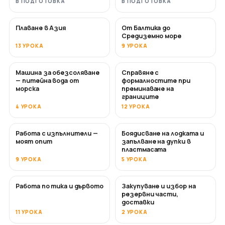
В ПОДГОТОВКА
В ПОДГОТОВКА
Плаване в Азия
От Балтика до
СКОРО
СКОРО
Средиземно море
13 УРОКА
9 УРОКА
Машина за обезсоляване
Справяне с
СКОРО
— питейна вода от
формалностите при
морска
преминаване на
границите
4 УРОКА
12 УРОКА
Работа с изпълнители —
Боядисване на лодката и
СКОРО
СКОРО
моят опит
запълване на дупки в
пластмасата
9 УРОКА
5 УРОКА
Работа по тика и дървото
Закупуване и избор на
СКОРО
резервни части,
доставки
11 УРОКА
2 УРОКА