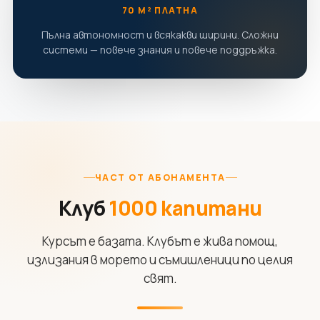
70 М² ПЛАТНА
Пълна автономност и всякакви ширини. Сложни
системи — повече знания и повече поддръжка.
ЧАСТ ОТ АБОНАМЕНТА
Клуб
1000 капитани
Курсът е базата. Клубът е жива помощ,
излизания в морето и съмишленици по целия
свят.