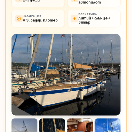
2–5 души
автопилот
ЕЛЕКТРИКА
НАВИГАЦИЯ
Литий + слънце +
AIS, радар, плотер
вятър