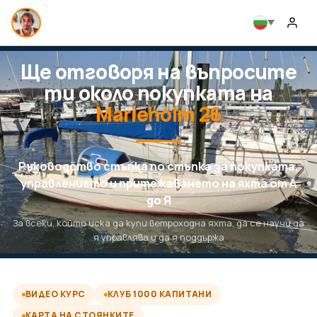
Ще отговоря на въпросите
ти около покупката на
Marieholm 26
Ръководство стъпка по стъпка за покупката,
управлението и притежаването на яхта от А
до Я
За всеки, който иска да купи ветроходна яхта, да се научи да
я управлява и да я поддържа
ВИДЕО КУРС
КЛУБ 1000 КАПИТАНИ
КАРТА НА СТОЯНКИТЕ