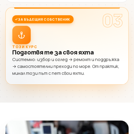
03
ЗА БЪДЕЩИЯ СОБСТВЕНИК
ТОЗИ КУРС
Подготвя те за своя яхта
Системно: избор и оглед → ремонт и поддръжка
→ самостоятелни преходи по море. От практик,
минал този път с пет свои яхти.