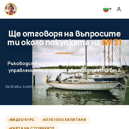
Ще отговоря на въпросите
ти около покупката на
IW 31
Ръководство стъпка по стъпка за покупката,
управлението и притежаването на яхта от А
до Я
За всеки, който иска да купи ветроходна яхта, да се научи да
я управлява и да я поддържа
ВИДЕО КУРС
КЛУБ 1000 КАПИТАНИ
КАРТА НА СТОЯНКИТЕ