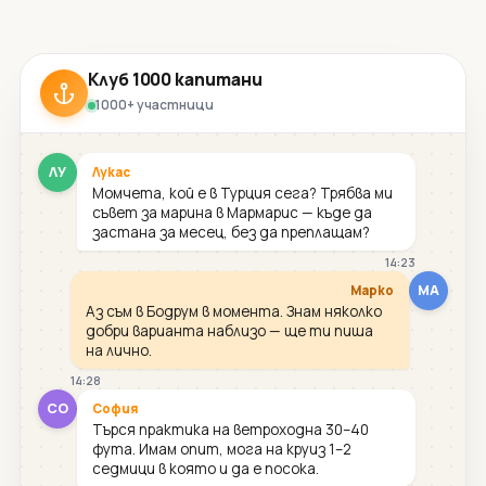
Клуб 1000 капитани
1000+ участници
ЛУ
Лукас
Момчета, кой е в Турция сега? Трябва ми
съвет за марина в Мармарис — къде да
застана за месец, без да преплащам?
14:23
МА
Марко
Аз съм в Бодрум в момента. Знам няколко
добри варианта наблизо — ще ти пиша
на лично.
14:28
СО
София
Търся практика на ветроходна 30–40
фута. Имам опит, мога на круиз 1–2
седмици в която и да е посока.