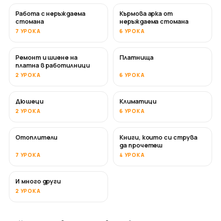
Работа с неръждаема
Кърмова арка от
СКОРО
стомана
неръждаема стомана
7 УРОКА
6 УРОКА
Ремонт и шиене на
Платнища
СКОРО
платна в работилници
2 УРОКА
6 УРОКА
Дюшеци
Климатици
СКОРО
2 УРОКА
6 УРОКА
Отоплители
Книги, които си струва
СКОРО
СКОРО
да прочетеш
7 УРОКА
4 УРОКА
И много други
СКОРО
2 УРОКА