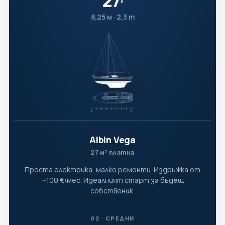
27
′
8,25 м · 2,3 т
Albin Vega
27 м² платна
Проста електрика, малко ремонти. Издръжка от
~100 €/мес. Идеалният старт за бъдещ
собственик.
02 · СРЕДНИ