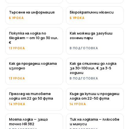
Търсене на информация
Бюрократични нюанси
6 УРОКА
6 УРОКА
Покупка на лодка по
Как можеш да загубиш
СКОРО
СКОРО
бюджет — от 10 до 30 хил.
големи пари
€
13 УРОКА
В ПОДГОТОВКА
Как да продадеш лодката
Как да стигнеш до лодка
НОВО
НОВО
изгодно
за 30–100 хил. € за 3–5
години
13 УРОКА
В ПОДГОТОВКА
Преглед на типовете
Къде да купиш и продадеш
СКОРО
СКОРО
лодки от 22 до 50 фута
лодка от 22–50 фута
14 УРОКА
14 УРОКА
Моята лодка — защо
Тик на лодката — плюсове
СКОРО
СКОРО
точно HR 382
и минуси