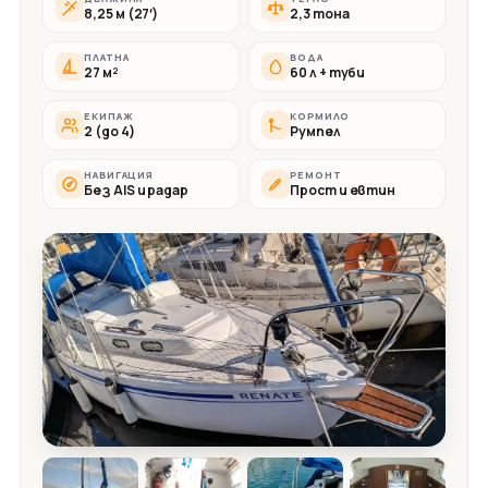
8,25 м (27′)
2,3 тона
ПЛАТНА
ВОДА
27 м²
60 л + туби
ЕКИПАЖ
КОРМИЛО
2 (до 4)
Румпел
НАВИГАЦИЯ
РЕМОНТ
Без AIS и радар
Прост и евтин