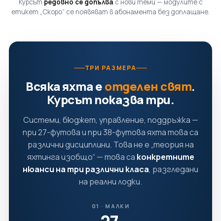
Курсът
редовно се допълва
с нови теми — модулите с
етикет „Скоро“ се появяват в абонамента без доплащане.
ТРИ РАЗМЕРА
Всяка яхта е
отделен свят
.
Курсът показва три.
Системи, бюджет, управление, поддръжка —
при 27-футова и при 38-футова яхта това са
различни дисциплини. Това не е „теория на
яхтинга изобщо“ — това са
конкретните
нюанси на три различни класа
, разгледани
на реални лодки.
01 · МАЛКИ