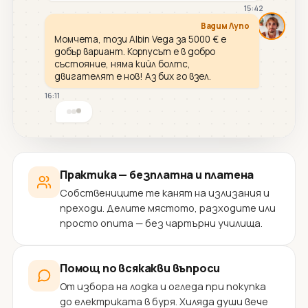
15:42
Вадим Лупо
Момчета, този Albin Vega за 5000 € е
добър вариант. Корпусът е в добро
състояние, няма кийл болтс,
двигателят е нов! Аз бих го взел.
16:11
Практика — безплатна и платена
Собствениците те канят на излизания и
преходи. Делите мястото, разходите или
просто опита — без чартърни училища.
Помощ по всякакви въпроси
От избора на лодка и огледа при покупка
до електриката в буря. Хиляда души вече