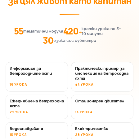
за цял живот като капитан
55
420
кратки урока по 3–
+
тематични модула
10 минути
30
езика със субтитри
Информация за
Практически пример за
ветроходните яхти
инспекция на ветроходна
яхта
16 УРОКА
44 УРОКА
Ежедневие на ветроходна
Стационарен двигател
яхта
22 УРОКА
14 УРОКА
Водоснабдяване
Електричество
15 УРОКА
28 УРОКА