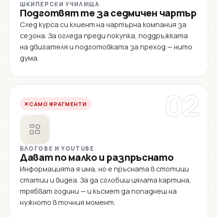
ШКИПЕРСКИ УЧИЛИЩА
Подготвят те за седмичен чартър
След курса си клиент на чартърна компания за
сезона. За огледа преди покупка, поддръжката
на двигателя и подготовката за преход — нито
дума.
02
САМО ФРАГМЕНТИ
БЛОГОВЕ И YOUTUBE
Дават по малко и разпръснато
Информацията я има, но е пръсната в стотици
статии и видеа. За да сглобиш цялата картина,
трябват години — и късмет да попаднеш на
нужното в точния момент.