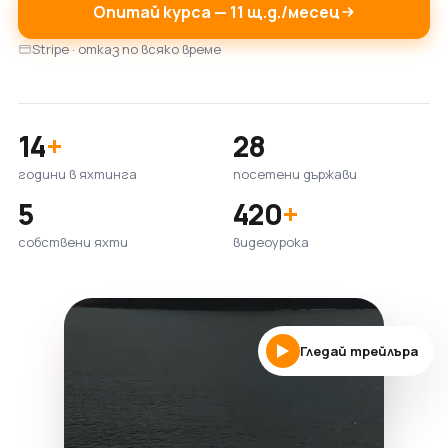
Опитай курса — 11 щ.д./месец
Stripe · отказ по всяко време
14
+
28
години в яхтинга
посетени държави
5
420
+
собствени яхти
видеоурока
Гледай трейлъра