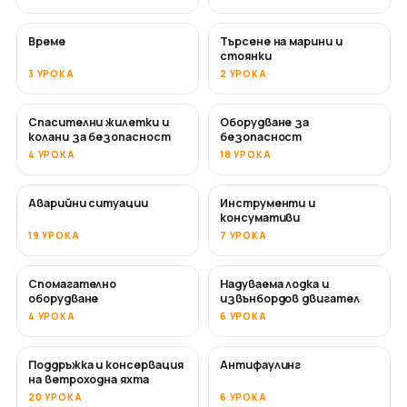
Време
Търсене на марини и
стоянки
3 УРОКА
2 УРОКА
Спасителни жилетки и
Оборудване за
колани за безопасност
безопасност
4 УРОКА
18 УРОКА
Аварийни ситуации
Инструменти и
консумативи
19 УРОКА
7 УРОКА
Спомагателно
Надуваема лодка и
оборудване
извънбордов двигател
4 УРОКА
6 УРОКА
Поддръжка и консервация
Антифаулинг
СКОРО
на ветроходна яхта
20 УРОКА
6 УРОКА