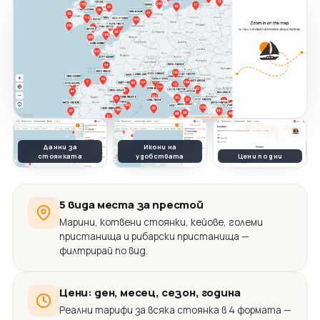
Данни за
Икони на
стоянката
удобствата
Цени по дни
5 вида места за престой
Марини, котвени стоянки, кейове, големи
пристанища и рибарски пристанища —
филтрирай по вид.
Цени: ден, месец, сезон, година
Реални тарифи за всяка стоянка в 4 формата —