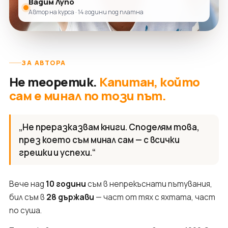
Вадим Лупо
Автор на курса · 14 години под платна
ЗА АВТОРА
Не теоретик.
Капитан, който
сам е минал по този път.
„Не преразказвам книги. Споделям това,
през което съм минал сам — с всички
грешки и успехи.“
Вече над
10 години
съм в непрекъснати пътувания,
бил съм в
28 държави
— част от тях с яхтата, част
по суша.