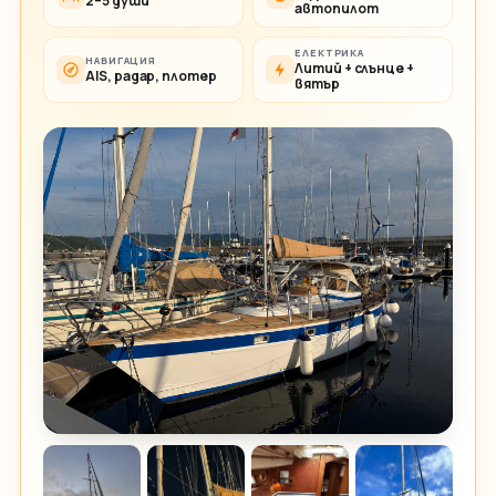
2–5 души
автопилот
ЕЛЕКТРИКА
НАВИГАЦИЯ
Литий + слънце +
AIS, радар, плотер
вятър