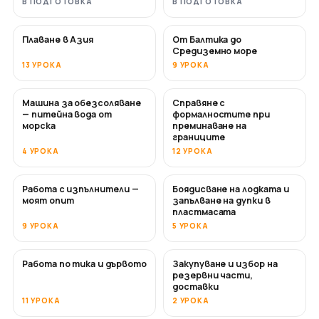
В ПОДГОТОВКА
В ПОДГОТОВКА
Плаване в Азия
От Балтика до
СКОРО
СКОРО
Средиземно море
13 УРОКА
9 УРОКА
Машина за обезсоляване
Справяне с
СКОРО
— питейна вода от
формалностите при
морска
преминаване на
границите
4 УРОКА
12 УРОКА
Работа с изпълнители —
Боядисване на лодката и
СКОРО
СКОРО
моят опит
запълване на дупки в
пластмасата
9 УРОКА
5 УРОКА
Работа по тика и дървото
Закупуване и избор на
СКОРО
резервни части,
доставки
11 УРОКА
2 УРОКА