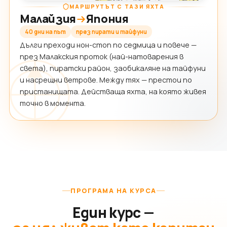
МАРШРУТЪТ С ТАЗИ ЯХТА
Малайзия
Япония
40 дни на път
през пирати и тайфуни
Дълги преходи нон-стоп по седмица и повече —
през Малакския проток (най-натоварения в
света), пиратски район, заобикаляне на тайфуни
и насрещни ветрове. Между тях — престои по
пристанищата. Действаща яхта, на която живея
точно в момента.
ПРОГРАМА НА КУРСА
Един курс —