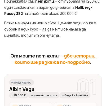
Притежавал съм
пет яхти
— от първата за 1200 € и
един сгъваем катамаран до днешната
Hallberg-
Rassy 382
на стойност около 300 000 €.
Всяка ме научи на нещо свое. Целият този опит е
събран в един курс — за да не ти се налага да
минаваш този път от нулата.
От моите пет яхти —
две истории,
които ще разкажа по-подробно
.
01
ПРЕДИШНА
Albin Vega
~10 000 €
моята 4-та яхта
шведска класика
ДЪЛЖИНА
ТЕГЛО