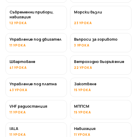
Съвременни прибори,
Морски възли
навигация
12 УРОКА
23 УРОКА
Управление под двигател
Въпроси за горивото
11 УРОКА
3 УРОКА
Швартоване
Ветроходно въоръжение
41 УРОКА
22 УРОКА
Управление под платна
Закотвяне
43 УРОКА
15 УРОКА
VHF радиостанция
МППСМ
11 УРОКА
15 УРОКА
IALA
Навигация
11 УРОКА
11 УРОКА