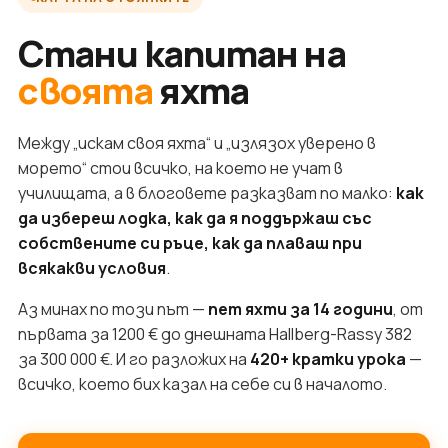
Стани капитан на
своята
яхта
Между „искам своя яхта“ и „излязох уверено в
морето“ стои всичко, на което не учат в
училищата, а в блоговете разказват по малко:
как
да избереш лодка, как да я поддържаш със
собствените си ръце, как да плаваш при
всякакви условия
.
Аз минах по този път —
пет яхти за 14 години
, от
първата за 1200 € до днешната Hallberg-Rassy 382
за 300 000 €. И го разложих на
420+ кратки урока
—
всичко, което бих казал на себе си в началото.