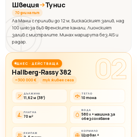
Швеция
Тунис
70 дни на път
Ла Манш с приливи до 12 м, Бискайският залив, над
100 шлюза във Френските канали, Лионският
залив с мистралите. Минах маршрута без AIS и
радар.
02
ДНЕС · ДЕЙСТВАЩА
Hallberg-Rassy 382
~300 000 €
тук живея сега
ДЪЛЖИНА
ТЕГЛО
11,62 м (38′)
10 тона
ВОДА
ПЛАТНА
580 л + машина за
70 м²
обезсоляване
КОРМИЛО
ЕКИПАЖ
Щурвал +