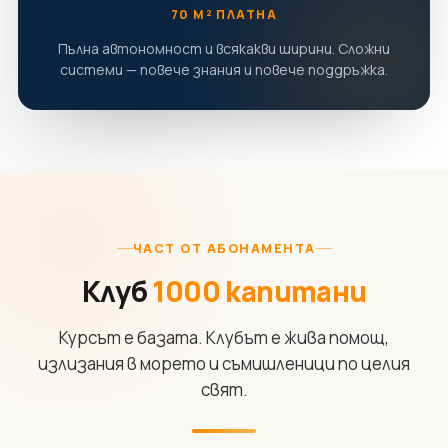
70 М² ПЛАТНА
Пълна автономност и всякакви ширини. Сложни
системи — повече знания и повече поддръжка.
ЧАСТ ОТ АБОНАМЕНТА
Клуб
1000 капитани
Курсът е базата. Клубът е жива помощ,
излизания в морето и съмишленици по целия
свят.