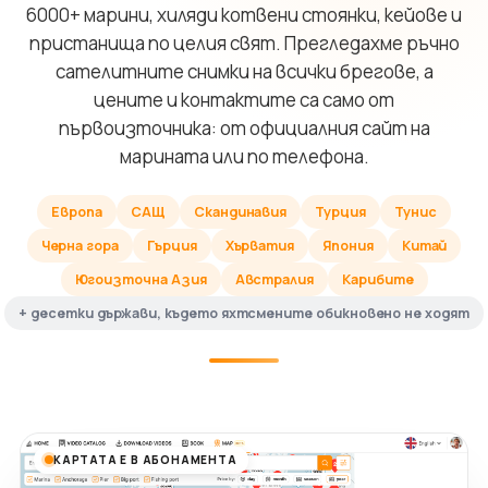
6000+ марини, хиляди котвени стоянки, кейове и
пристанища по целия свят. Прегледахме ръчно
сателитните снимки на всички брегове, а
цените и контактите са само от
първоизточника: от официалния сайт на
марината или по телефона.
Европа
САЩ
Скандинавия
Турция
Тунис
Черна гора
Гърция
Хърватия
Япония
Китай
Югоизточна Азия
Австралия
Карибите
+ десетки държави, където яхтсмените обикновено не ходят
КАРТАТА Е В АБОНАМЕНТА