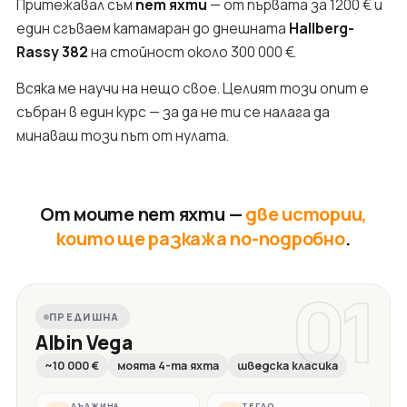
Притежавал съм
пет яхти
— от първата за 1200 € и
един сгъваем катамаран до днешната
Hallberg-
Rassy 382
на стойност около 300 000 €.
Всяка ме научи на нещо свое. Целият този опит е
събран в един курс — за да не ти се налага да
минаваш този път от нулата.
От моите пет яхти —
две истории,
които ще разкажа по-подробно
.
01
ПРЕДИШНА
Albin Vega
~10 000 €
моята 4-та яхта
шведска класика
ДЪЛЖИНА
ТЕГЛО