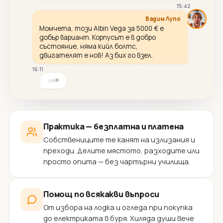
15:42
Вадим Лупо
Момчета, този Albin Vega за 5000 € е
добър вариант. Корпусът е в добро
състояние, няма кийл болтс,
двигателят е нов! Аз бих го взел.
16:11
Практика — безплатна и платена
Собствениците те канят на излизания и
преходи. Делите мястото, разходите или
просто опита — без чартърни училища.
Помощ по всякакви въпроси
От избора на лодка и огледа при покупка
до електриката в буря. Хиляда души вече