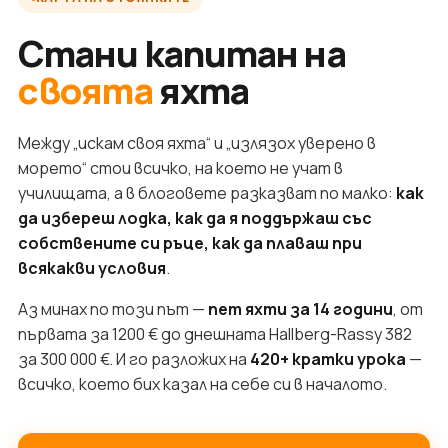
Стани капитан на
своята
яхта
Между „искам своя яхта“ и „излязох уверено в
морето“ стои всичко, на което не учат в
училищата, а в блоговете разказват по малко:
как
да избереш лодка, как да я поддържаш със
собствените си ръце, как да плаваш при
всякакви условия
.
Аз минах по този път —
пет яхти за 14 години
, от
първата за 1200 € до днешната Hallberg-Rassy 382
за 300 000 €. И го разложих на
420+ кратки урока
—
всичко, което бих казал на себе си в началото.