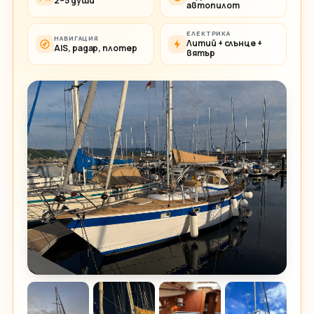
2–5 души
автопилот
ЕЛЕКТРИКА
НАВИГАЦИЯ
Литий + слънце +
AIS, радар, плотер
вятър