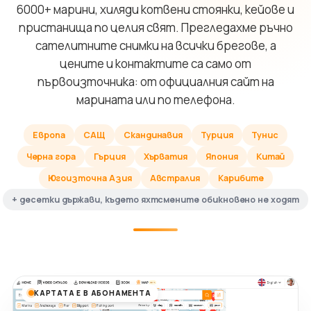
6000+ марини, хиляди котвени стоянки, кейове и
пристанища по целия свят. Прегледахме ръчно
сателитните снимки на всички брегове, а
цените и контактите са само от
първоизточника: от официалния сайт на
марината или по телефона.
Европа
САЩ
Скандинавия
Турция
Тунис
Черна гора
Гърция
Хърватия
Япония
Китай
Югоизточна Азия
Австралия
Карибите
+ десетки държави, където яхтсмените обикновено не ходят
КАРТАТА Е В АБОНАМЕНТА