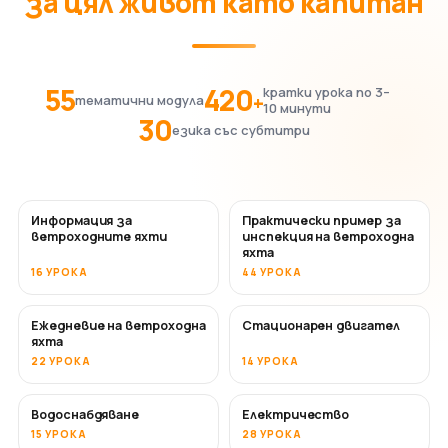
за цял живот като капитан
55
420
кратки урока по 3–
+
тематични модула
10 минути
30
езика със субтитри
Информация за
Практически пример за
ветроходните яхти
инспекция на ветроходна
яхта
16 УРОКА
44 УРОКА
Ежедневие на ветроходна
Стационарен двигател
яхта
22 УРОКА
14 УРОКА
Водоснабдяване
Електричество
15 УРОКА
28 УРОКА