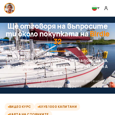
Ще отговоря на въпросите
ти около покупката на
Birdie
32
Ръководство стъпка по стъпка за покупката,
управлението и притежаването на яхта от А
до Я
За всеки, който иска да купи ветроходна яхта, да се научи да
я управлява и да я поддържа
ВИДЕО КУРС
КЛУБ 1000 КАПИТАНИ
КАРТА НА СТОЯНКИТЕ