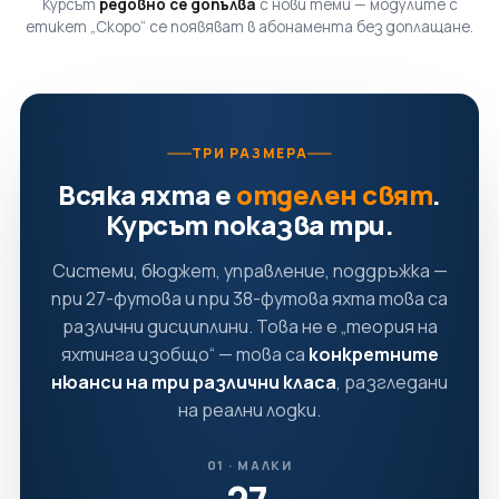
Курсът
редовно се допълва
с нови теми — модулите с
етикет „Скоро“ се появяват в абонамента без доплащане.
ТРИ РАЗМЕРА
Всяка яхта е
отделен свят
.
Курсът показва три.
Системи, бюджет, управление, поддръжка —
при 27-футова и при 38-футова яхта това са
различни дисциплини. Това не е „теория на
яхтинга изобщо“ — това са
конкретните
нюанси на три различни класа
, разгледани
на реални лодки.
01 · МАЛКИ