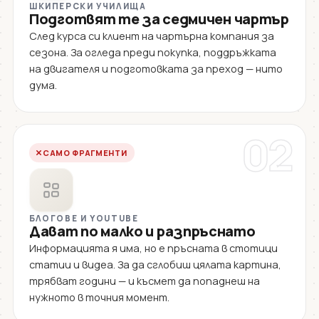
ШКИПЕРСКИ УЧИЛИЩА
Подготвят те за седмичен чартър
След курса си клиент на чартърна компания за
сезона. За огледа преди покупка, поддръжката
на двигателя и подготовката за преход — нито
дума.
02
САМО ФРАГМЕНТИ
БЛОГОВЕ И YOUTUBE
Дават по малко и разпръснато
Информацията я има, но е пръсната в стотици
статии и видеа. За да сглобиш цялата картина,
трябват години — и късмет да попаднеш на
нужното в точния момент.