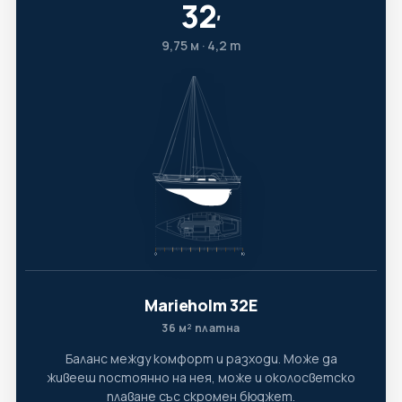
32
′
9,75 м · 4,2 т
Marieholm 32E
36 м² платна
Баланс между комфорт и разходи. Може да
живееш постоянно на нея, може и околосветско
плаване със скромен бюджет.