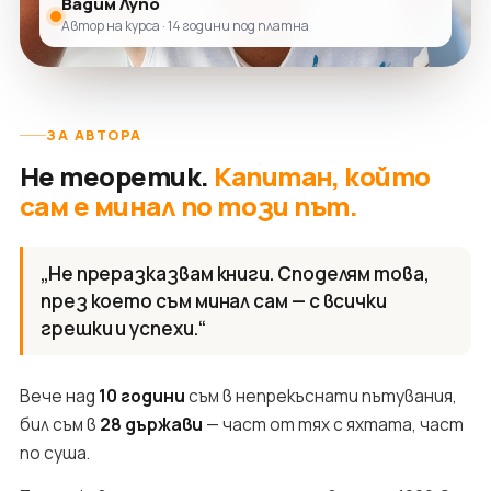
Вадим Лупо
Автор на курса · 14 години под платна
ЗА АВТОРА
Не теоретик.
Капитан, който
сам е минал по този път.
„Не преразказвам книги. Споделям това,
през което съм минал сам — с всички
грешки и успехи.“
Вече над
10 години
съм в непрекъснати пътувания,
бил съм в
28 държави
— част от тях с яхтата, част
по суша.