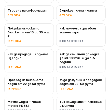
Търсене на информация
Бюрократични нюанси
6 УРОКА
6 УРОКА
Покупка на лодка по
Как можеш да загубиш
СКОРО
СКОРО
бюджет — от 10 до 30 хил.
големи пари
€
13 УРОКА
В ПОДГОТОВКА
Как да продадеш лодката
Как да стигнеш до лодка
НОВО
НОВО
изгодно
за 30–100 хил. € за 3–5
години
13 УРОКА
В ПОДГОТОВКА
Преглед на типовете
Къде да купиш и продадеш
СКОРО
СКОРО
лодки от 22 до 50 фута
лодка от 22–50 фута
14 УРОКА
14 УРОКА
Моята лодка — защо
Тик на лодката — плюсове
СКОРО
СКОРО
точно HR 382
и минуси