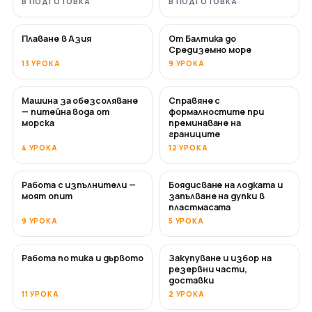
В ПОДГОТОВКА
В ПОДГОТОВКА
Плаване в Азия
От Балтика до
СКОРО
СКОРО
Средиземно море
13 УРОКА
9 УРОКА
Машина за обезсоляване
Справяне с
СКОРО
— питейна вода от
формалностите при
морска
преминаване на
границите
4 УРОКА
12 УРОКА
Работа с изпълнители —
Боядисване на лодката и
СКОРО
СКОРО
моят опит
запълване на дупки в
пластмасата
9 УРОКА
5 УРОКА
Работа по тика и дървото
Закупуване и избор на
СКОРО
резервни части,
доставки
11 УРОКА
2 УРОКА