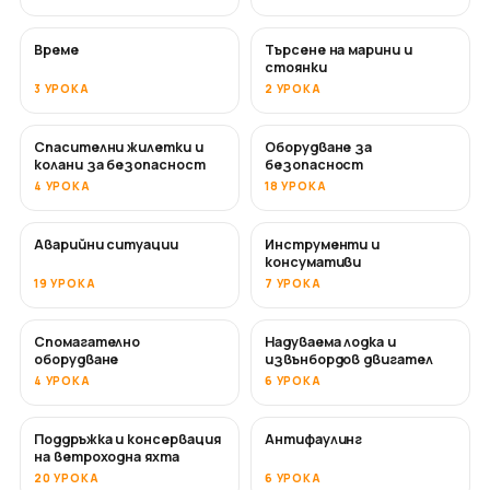
Време
Търсене на марини и
стоянки
3 УРОКА
2 УРОКА
Спасителни жилетки и
Оборудване за
колани за безопасност
безопасност
4 УРОКА
18 УРОКА
Аварийни ситуации
Инструменти и
консумативи
19 УРОКА
7 УРОКА
Спомагателно
Надуваема лодка и
оборудване
извънбордов двигател
4 УРОКА
6 УРОКА
Поддръжка и консервация
Антифаулинг
СКОРО
на ветроходна яхта
20 УРОКА
6 УРОКА