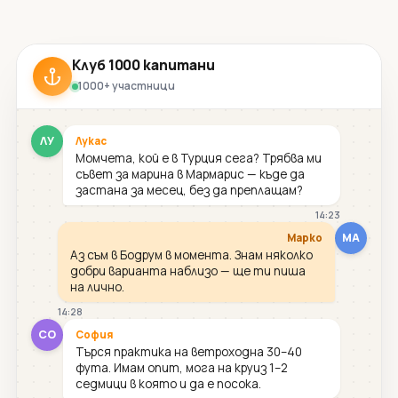
Клуб 1000 капитани
1000+ участници
ЛУ
Лукас
Момчета, кой е в Турция сега? Трябва ми
съвет за марина в Мармарис — къде да
застана за месец, без да преплащам?
14:23
МА
Марко
Аз съм в Бодрум в момента. Знам няколко
добри варианта наблизо — ще ти пиша
на лично.
14:28
СО
София
Търся практика на ветроходна 30–40
фута. Имам опит, мога на круиз 1–2
седмици в която и да е посока.