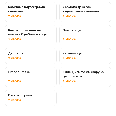
Работа с неръждаема
Кърмова арка от
СКОРО
стомана
неръждаема стомана
7 УРОКА
6 УРОКА
Ремонт и шиене на
Платнища
СКОРО
платна в работилници
2 УРОКА
6 УРОКА
Дюшеци
Климатици
СКОРО
2 УРОКА
6 УРОКА
Отоплители
Книги, които си струва
СКОРО
СКОРО
да прочетеш
7 УРОКА
4 УРОКА
И много други
СКОРО
2 УРОКА