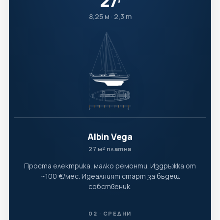
27
′
8,25 м · 2,3 т
Albin Vega
27 м² платна
Проста електрика, малко ремонти. Издръжка от
~100 €/мес. Идеалният старт за бъдещ
собственик.
02 · СРЕДНИ