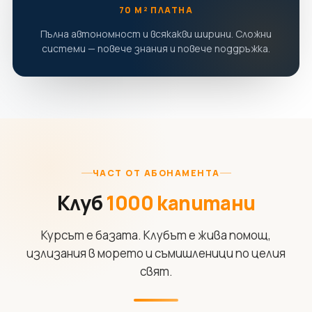
70 М² ПЛАТНА
Пълна автономност и всякакви ширини. Сложни
системи — повече знания и повече поддръжка.
ЧАСТ ОТ АБОНАМЕНТА
Клуб
1000 капитани
Курсът е базата. Клубът е жива помощ,
излизания в морето и съмишленици по целия
свят.