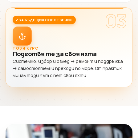
03
ЗА БЪДЕЩИЯ СОБСТВЕНИК
ТОЗИ КУРС
Подготвя те за своя яхта
Системно: избор и оглед → ремонт и поддръжка
→ самостоятелни преходи по море. От практик,
минал този път с пет свои яхти.