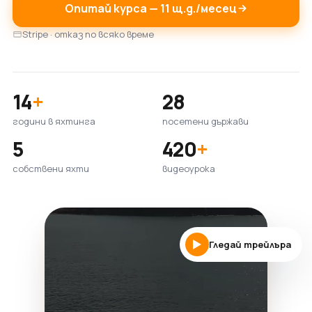
Опитай курса — 11 щ.д./месец
Stripe · отказ по всяко време
14
+
28
години в яхтинга
посетени държави
5
420
+
собствени яхти
видеоурока
Гледай трейлъра