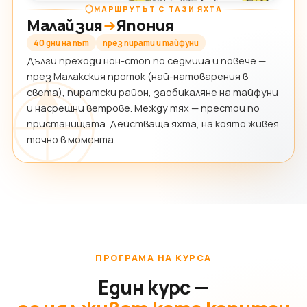
МАРШРУТЪТ С ТАЗИ ЯХТА
Малайзия
Япония
40 дни на път
през пирати и тайфуни
Дълги преходи нон-стоп по седмица и повече —
през Малакския проток (най-натоварения в
света), пиратски район, заобикаляне на тайфуни
и насрещни ветрове. Между тях — престои по
пристанищата. Действаща яхта, на която живея
точно в момента.
ПРОГРАМА НА КУРСА
Един курс —