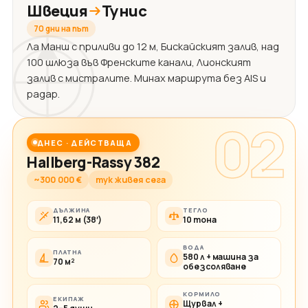
Швеция
Тунис
70 дни на път
Ла Манш с приливи до 12 м, Бискайският залив, над
100 шлюза във Френските канали, Лионският
залив с мистралите. Минах маршрута без AIS и
радар.
02
ДНЕС · ДЕЙСТВАЩА
Hallberg-Rassy 382
~300 000 €
тук живея сега
ДЪЛЖИНА
ТЕГЛО
11,62 м (38′)
10 тона
ВОДА
ПЛАТНА
580 л + машина за
70 м²
обезсоляване
КОРМИЛО
ЕКИПАЖ
Щурвал +