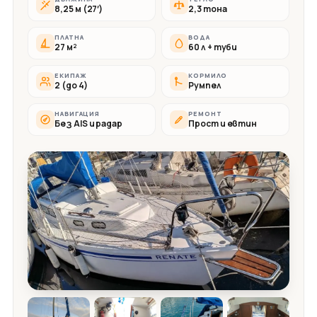
8,25 м (27′)
2,3 тона
ПЛАТНА
ВОДА
27 м²
60 л + туби
ЕКИПАЖ
КОРМИЛО
2 (до 4)
Румпел
НАВИГАЦИЯ
РЕМОНТ
Без AIS и радар
Прост и евтин