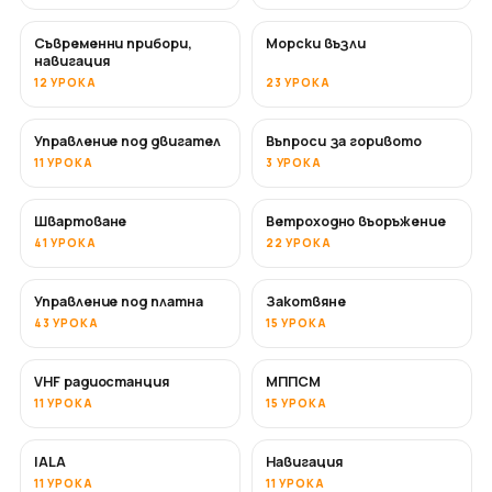
Съвременни прибори,
Морски възли
навигация
12 УРОКА
23 УРОКА
Управление под двигател
Въпроси за горивото
11 УРОКА
3 УРОКА
Швартоване
Ветроходно въоръжение
41 УРОКА
22 УРОКА
Управление под платна
Закотвяне
43 УРОКА
15 УРОКА
VHF радиостанция
МППСМ
11 УРОКА
15 УРОКА
IALA
Навигация
11 УРОКА
11 УРОКА