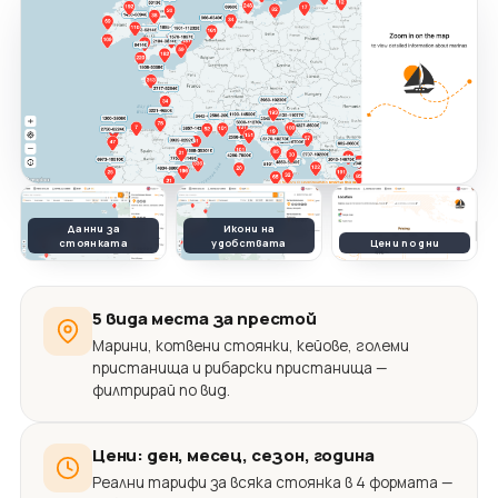
Данни за
Икони на
стоянката
удобствата
Цени по дни
5 вида места за престой
Марини, котвени стоянки, кейове, големи
пристанища и рибарски пристанища —
филтрирай по вид.
Цени: ден, месец, сезон, година
Реални тарифи за всяка стоянка в 4 формата —