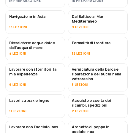
IN PREPARAZIONE
IN PREPARAZIONE
Navigazione in Asia
Dal Baltico al Mar
IN ARRIVO
IN ARRIVO
Mediterraneo
13 LEZIONI
9 LEZIONI
Dissalatore: acqua dolce
Formalità di frontiera
IN ARRIVO
dall'acqua di mare
4 LEZIONI
12 LEZIONI
Lavorare con i fornitori: la
Verniciatura della barca e
IN ARRIVO
IN ARRIVO
mia esperienza
riparazione dei buchi nella
vetroresina
9 LEZIONI
5 LEZIONI
Lavori su teak e legno
Acquisto e scelta dei
IN ARRIVO
ricambi, spedizioni
11 LEZIONI
2 LEZIONI
Lavorare con l'acciaio inox
Archetto di poppa in
IN ARRIVO
acciaio inox