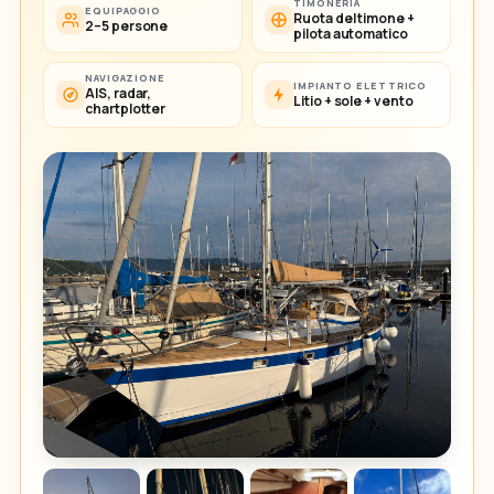
TIMONERIA
EQUIPAGGIO
Ruota del timone +
2–5 persone
pilota automatico
NAVIGAZIONE
IMPIANTO ELETTRICO
AIS, radar,
Litio + sole + vento
chartplotter