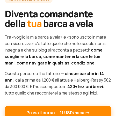
Diventa comandante
della
tua
barca a vela
Tra «voglio la mia barca a vela» e «sono uscito in mare
con sicurezza» c'è tutto quello che nelle scuole non si
insegna e che sui blog si racconta a pezzetti:
come
scegliere la barca, come mantenerla con le tue
mani, come navigare in qualsiasi condizione
.
Questo percorso l'ho fatto io —
cinque barche in 14
anni
, dalla prima da 1.200 € all'attuale Hallberg-Rassy 382
da 300.000 €. E l'ho scomposto in
420+ lezioni brevi
:
tutto quello che racconterei a me stesso agli inizi.
Prova il corso — 11 USD/mese