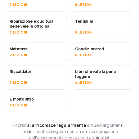
7 LEZIONI
6 LEZIONI
Riparazione e cucitura
Tendalini
IN ARRIVO
delle vele in officina
2 LEZIONI
6 LEZIONI
Materassi
Condizionatori
IN ARRIVO
2 LEZIONI
6 LEZIONI
Riscaldatori
Libri che vale la pena
IN ARRIVO
IN ARRIVO
leggere
7 LEZIONI
4 LEZIONI
E molto altro
IN ARRIVO
2 LEZIONI
Il corso
si arricchisce regolarmente
di nuovi argomenti: i
moduli contrassegnati con «In arrivo» compaiono
nell'abbonamento senza costi aggiuntivi.