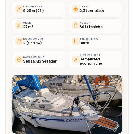
LUNGHEZZA
PESO
8,25 m (27′)
2,3 tonnellate
VELE
ACQUA
27 m²
60 l + taniche
EQUIPAGGIO
TIMONERIA
2 (fino a 4)
Barra
RIPARAZIONI
NAVIGAZIONE
Semplici ed
Senza AIS né radar
economiche