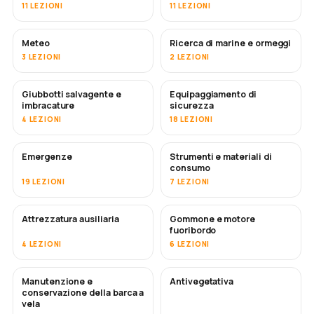
11 LEZIONI
11 LEZIONI
Meteo
Ricerca di marine e ormeggi
3 LEZIONI
2 LEZIONI
Giubbotti salvagente e
Equipaggiamento di
imbracature
sicurezza
4 LEZIONI
18 LEZIONI
Emergenze
Strumenti e materiali di
consumo
19 LEZIONI
7 LEZIONI
Attrezzatura ausiliaria
Gommone e motore
fuoribordo
4 LEZIONI
6 LEZIONI
Manutenzione e
Antivegetativa
IN ARRIVO
conservazione della barca a
vela