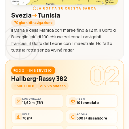
LA ROTTA SU QUESTA BARCA
Svezia
Tunisia
70 giorni di navigazione
Il Canale della Manica con maree fino a 12 m, il Golfo di
Biscaglia, più di 100 chiuse nei canali navigabili
francesi, il Golfo del Leone con il maestrale. Ho fatto
tutta la rotta senza AIS né radar.
02
OGGI · IN SERVIZIO
Hallberg-Rassy 382
~300 000 €
ci vivo adesso
LUNGHEZZA
PESO
11,62 m (38′)
10 tonnellate
VELE
ACQUA
70 m²
580 l + dissalatore