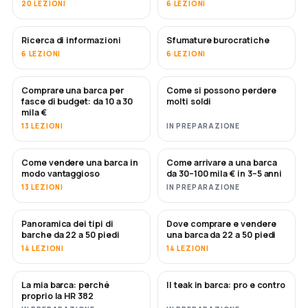
20 LEZIONI
6 LEZIONI
Ricerca di informazioni
Sfumature burocratiche
6 LEZIONI
6 LEZIONI
Comprare una barca per
Come si possono perdere
IN ARRIVO
IN ARRIVO
fasce di budget: da 10 a 30
molti soldi
mila €
13 LEZIONI
IN PREPARAZIONE
Come vendere una barca in
Come arrivare a una barca
NUOVO
NUOVO
modo vantaggioso
da 30–100 mila € in 3–5 anni
13 LEZIONI
IN PREPARAZIONE
Panoramica dei tipi di
Dove comprare e vendere
IN ARRIVO
IN ARRIVO
barche da 22 a 50 piedi
una barca da 22 a 50 piedi
14 LEZIONI
14 LEZIONI
La mia barca: perché
Il teak in barca: pro e contro
IN ARRIVO
IN ARRIVO
proprio la HR 382