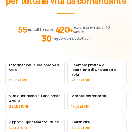
per tutta la vita da comandante
55
420
lezioni brevi da 3–10
+
moduli tematici
minuti
30
lingue con sottotitoli
Informazioni sulle barche a
Esempio pratico di
vela
ispezione di una barca a
vela
16 LEZIONI
44 LEZIONI
Vita quotidiana su una barca
Motore entrobordo
a vela
22 LEZIONI
14 LEZIONI
Approvvigionamento idrico
Elettricità
15 LEZIONI
28 LEZIONI