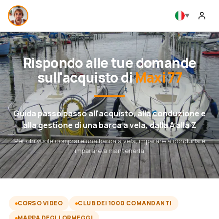
Rispondo alle tue domande
sull'acquisto di
Maxi 77
Guida passo passo all'acquisto, alla conduzione e
alla gestione di una barca a vela, dalla A alla Z
Per chi vuole comprare una barca a vela, imparare a condurla e
imparare a mantenerla
CORSO VIDEO
CLUB DEI 1000 COMANDANTI
MAPPA DEGLI ORMEGGI