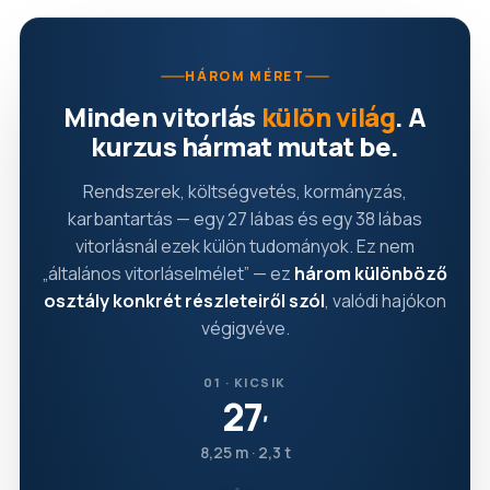
HÁROM MÉRET
Minden vitorlás
külön világ
. A
kurzus hármat mutat be.
Rendszerek, költségvetés, kormányzás,
karbantartás — egy 27 lábas és egy 38 lábas
vitorlásnál ezek külön tudományok. Ez nem
„általános vitorláselmélet” — ez
három különböző
osztály konkrét részleteiről szól
, valódi hajókon
végigvéve.
01 · KICSIK
27
′
8,25 m · 2,3 t