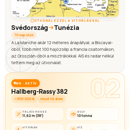
ÚTVONAL EZZEL A VITORLÁSSAL
Svédország
Tunézia
70 nap úton
A La Manche akár 12 méteres árapállyal, a Biscayai-
öböl, több mint 100 hajózsilip a francia csatornákon,
az Oroszlán-öböl a misztrálokkal. AIS és radar nélkül
tettem meg az útvonalat.
02
MA · AKTÍV
Hallberg-Rassy 382
~300 000 €
most itt élek
TELJES HOSSZ
SÚLY
11,62 m (38′)
10 tonna
VITORLÁK
VÍZ