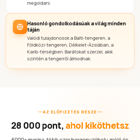
megoldani.
Hasonló gondolkodásúak a világ minden
táján
Valódi tulajdonosok a Balti-tengeren, a
Földközi-tengeren, Délkelet-Ázsiában, a
Karib-térségben. Barátokat szerzel, akik
szintén a tengerről álmodnak.
AZ ELŐFIZETÉS RÉSZE
28 000 pont,
ahol kiköthetsz
6000+ marina, több ezer horgonyzóhely, móló és