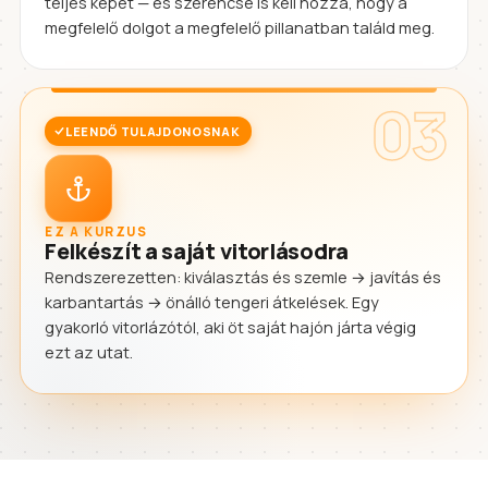
teljes képet — és szerencse is kell hozzá, hogy a
megfelelő dolgot a megfelelő pillanatban találd meg.
03
LEENDŐ TULAJDONOSNAK
EZ A KURZUS
Felkészít a saját vitorlásodra
Rendszerezetten: kiválasztás és szemle → javítás és
karbantartás → önálló tengeri átkelések. Egy
gyakorló vitorlázótól, aki öt saját hajón járta végig
ezt az utat.