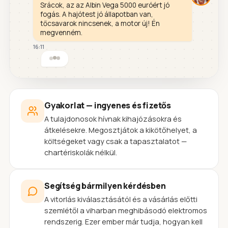
Srácok, az az Albin Vega 5000 euróért jó
fogás. A hajótest jó állapotban van,
tőcsavarok nincsenek, a motor új! Én
megvenném.
16:11
Gyakorlat — ingyenes és fizetős
A tulajdonosok hívnak kihajózásokra és
átkelésekre. Megosztjátok a kikötőhelyet, a
költségeket vagy csak a tapasztalatot —
chartériskolák nélkül.
Segítség bármilyen kérdésben
A vitorlás kiválasztásától és a vásárlás előtti
szemlétől a viharban meghibásodó elektromos
rendszerig. Ezer ember már tudja, hogyan kell