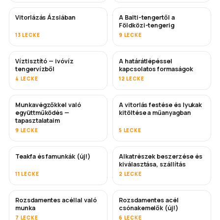
Vitorlázás Ázsiában
A Balti-tengertől a
HAMAROSAN
HAMAROSAN
Földközi-tengerig
13 LECKE
9 LECKE
Víztisztító — ivóvíz
A határátlépéssel
HAMAROSAN
tengervízből
kapcsolatos formaságok
4 LECKE
12 LECKE
Munkavégzőkkel való
A vitorlás festése és lyukak
HAMAROSAN
HAMAROSAN
együttműködés —
kitöltése a műanyagban
tapasztalataim
9 LECKE
5 LECKE
Teakfa és famunkák (új!)
Alkatrészek beszerzése és
HAMAROSAN
kiválasztása, szállítás
11 LECKE
2 LECKE
Rozsdamentes acéllal való
Rozsdamentes acél
HAMAROSAN
munka
csónakemelők (új!)
7 LECKE
6 LECKE