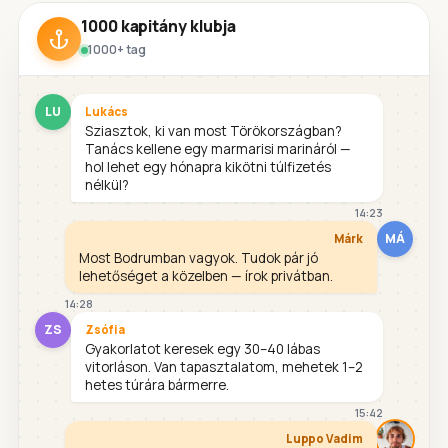
1000 kapitány klubja
1000+ tag
LU
Lukács
Sziasztok, ki van most Törökországban?
Tanács kellene egy marmarisi marináról —
hol lehet egy hónapra kikötni túlfizetés
nélkül?
14:23
MÁ
Márk
Most Bodrumban vagyok. Tudok pár jó
lehetőséget a közelben — írok privátban.
14:28
ZS
Zsófia
Gyakorlatot keresek egy 30–40 lábas
vitorláson. Van tapasztalatom, mehetek 1–2
hetes túrára bármerre.
15:42
Luppo Vadim