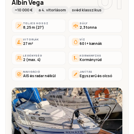
Albin Vega
~10 000 €
a 4. vitorlásom
svéd klasszikus
TELJES HOSSZ
SÚLY
8,25 m (27′)
2,3 tonna
VITORLÁK
VÍZ
27 m²
60 l + kannák
LEGÉNYSÉG
KORMÁNYZÁS
2 (max. 4)
Kormányrúd
NAVIGÁCIÓ
JAVÍTÁS
AIS és radar nélkül
Egyszerű és olcsó