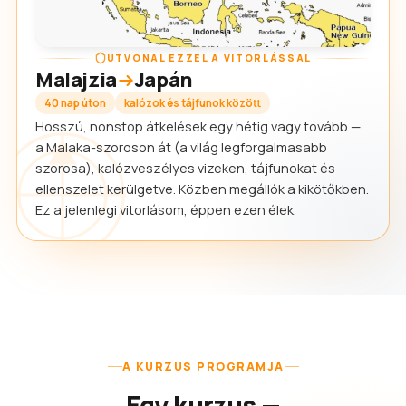
ÚTVONAL EZZEL A VITORLÁSSAL
Malajzia
Japán
40 nap úton
kalózok és tájfunok között
Hosszú, nonstop átkelések egy hétig vagy tovább —
a Malaka-szoroson át (a világ legforgalmasabb
szorosa), kalózveszélyes vizeken, tájfunokat és
ellenszelet kerülgetve. Közben megállók a kikötőkben.
Ez a jelenlegi vitorlásom, éppen ezen élek.
A KURZUS PROGRAMJA
Egy kurzus —