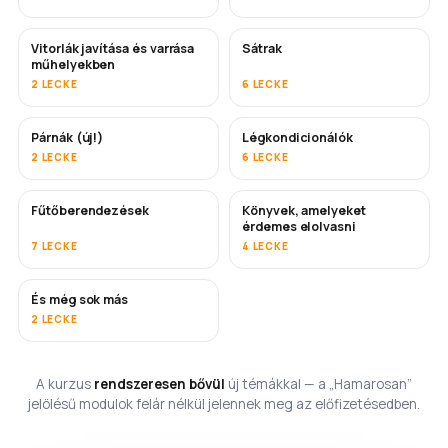
Vitorlák javítása és varrása
Sátrak
HAMAROSAN
műhelyekben
2 LECKE
6 LECKE
Párnák (új!)
Légkondicionálók
HAMAROSAN
2 LECKE
6 LECKE
Fűtőberendezések
Könyvek, amelyeket
HAMAROSAN
HAMAROSAN
érdemes elolvasni
7 LECKE
4 LECKE
És még sok más
HAMAROSAN
2 LECKE
A kurzus
rendszeresen bővül
új témákkal — a „Hamarosan”
jelölésű modulok felár nélkül jelennek meg az előfizetésedben.