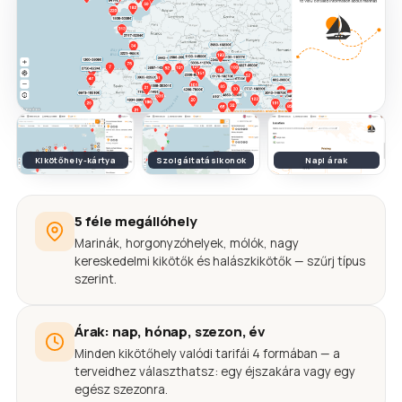
Kikötőhely-kártya
Szolgáltatásikonok
Napi árak
5 féle megállóhely
Marinák, horgonyzóhelyek, mólók, nagy
kereskedelmi kikötők és halászkikötők — szűrj típus
szerint.
Árak: nap, hónap, szezon, év
Minden kikötőhely valódi tarifái 4 formában — a
terveidhez választhatsz: egy éjszakára vagy egy
egész szezonra.