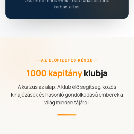
Összetett rendszerek: több tudás és több
karbantartás.
AZ ELŐFIZETÉS RÉSZE
1000 kapitány
klubja
A kurzus az alap. A klub élő segítség, közös
kihajózások és hasonló gondolkodású emberek a
világ minden tájáról.