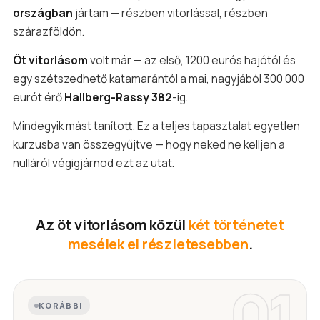
országban
jártam — részben vitorlással, részben
szárazföldön.
Öt vitorlásom
volt már — az első, 1200 eurós hajótól és
egy szétszedhető katamarántól a mai, nagyjából 300 000
eurót érő
Hallberg-Rassy 382
-ig.
Mindegyik mást tanított. Ez a teljes tapasztalat egyetlen
kurzusba van összegyűjtve — hogy neked ne kelljen a
nulláról végigjárnod ezt az utat.
Az öt vitorlásom közül
két történetet
mesélek el részletesebben
.
01
KORÁBBI