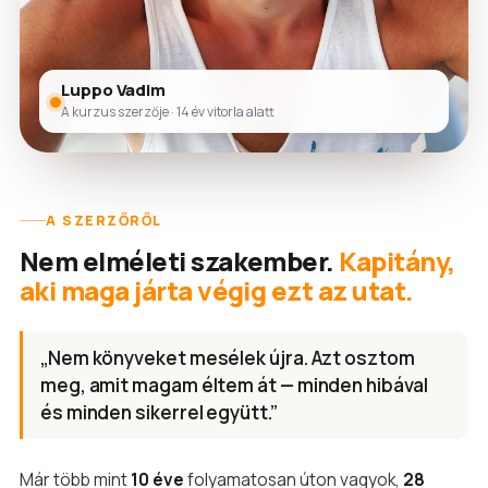
Luppo Vadim
A kurzus szerzője · 14 év vitorla alatt
A SZERZŐRŐL
Nem elméleti szakember.
Kapitány,
aki maga járta végig ezt az utat.
„Nem könyveket mesélek újra. Azt osztom
meg, amit magam éltem át — minden hibával
és minden sikerrel együtt.”
Már több mint
10 éve
folyamatosan úton vagyok,
28