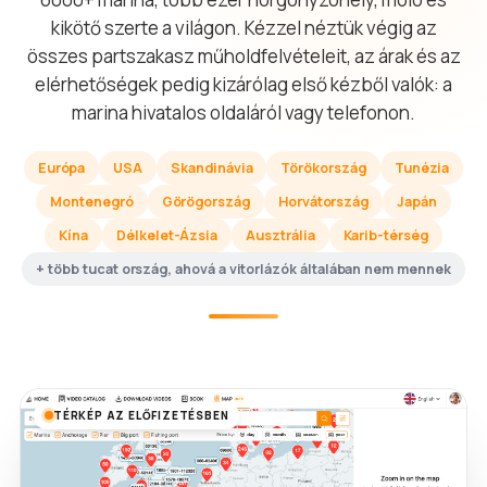
kikötő szerte a világon. Kézzel néztük végig az
összes partszakasz műholdfelvételeit, az árak és az
elérhetőségek pedig kizárólag első kézből valók: a
marina hivatalos oldaláról vagy telefonon.
Európa
USA
Skandinávia
Törökország
Tunézia
Montenegró
Görögország
Horvátország
Japán
Kína
Délkelet-Ázsia
Ausztrália
Karib-térség
+ több tucat ország, ahová a vitorlázók általában nem mennek
TÉRKÉP AZ ELŐFIZETÉSBEN