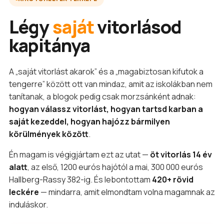
Légy
saját
vitorlásod
kapitánya
A „saját vitorlást akarok” és a „magabiztosan kifutok a
tengerre” között ott van mindaz, amit az iskolákban nem
tanítanak, a blogok pedig csak morzsánként adnak:
hogyan válassz vitorlást, hogyan tartsd karban a
saját kezeddel, hogyan hajózz bármilyen
körülmények között
.
Én magam is végigjártam ezt az utat —
öt vitorlás 14 év
alatt
, az első, 1200 eurós hajótól a mai, 300 000 eurós
Hallberg-Rassy 382-ig. És lebontottam
420+ rövid
leckére
— mindarra, amit elmondtam volna magamnak az
induláskor.