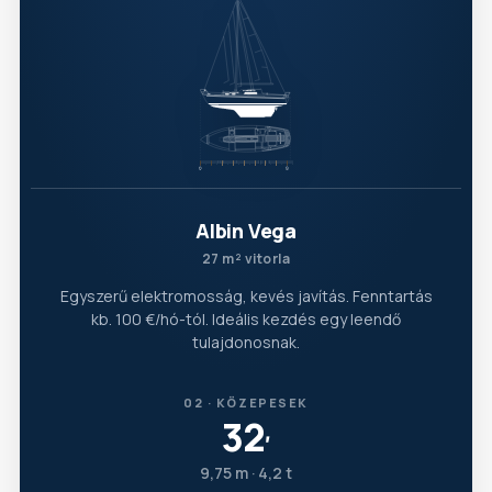
Albin Vega
27 m² vitorla
Egyszerű elektromosság, kevés javítás. Fenntartás
kb. 100 €/hó-tól. Ideális kezdés egy leendő
tulajdonosnak.
02 · KÖZEPESEK
32
′
9,75 m · 4,2 t