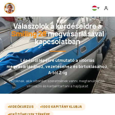
Válaszolok a kérdéseidre a
Smiling 28
megvásárlásával
kapcsolatban
Lépésről lépésre útmutató a vitorlás
megvásárlásához, vezetéséhez és birtoklásához,
A-tól Z-ig
Azoknak, akik vitorlást szeretnének venni, megtanulnának
vitorlázni és karbantartani a hajójukat
VIDEÓKURZUS
1000 KAPITÁNY KLUBJA
KIKÖTŐHELYEK TÉRKÉPE