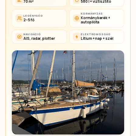
70 m²
580 l + víztisztító
KORMÁNYZÁS
LEGÉNYSÉG
Kormánykerék +
2–5 fő
autopilóta
NAVIGÁCIÓ
ELEKTROMOSSÁG
AIS, radar, plotter
Lítium + nap + szél