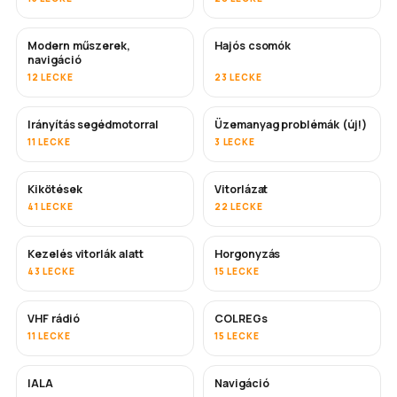
Modern műszerek,
Hajós csomók
navigáció
12 LECKE
23 LECKE
Irányítás segédmotorral
Üzemanyag problémák (új!)
11 LECKE
3 LECKE
Kikötések
Vitorlázat
41 LECKE
22 LECKE
Kezelés vitorlák alatt
Horgonyzás
43 LECKE
15 LECKE
VHF rádió
COLREGs
11 LECKE
15 LECKE
IALA
Navigáció