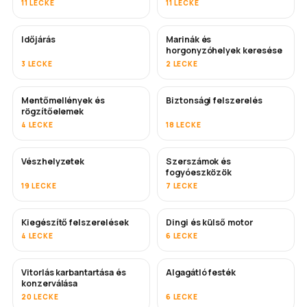
11 LECKE
11 LECKE
Időjárás
Marinák és
horgonyzóhelyek keresése
3 LECKE
2 LECKE
Mentőmellények és
Biztonsági felszerelés
rögzítőelemek
4 LECKE
18 LECKE
Vészhelyzetek
Szerszámok és
fogyóeszközök
19 LECKE
7 LECKE
Kiegészítő felszerelések
Dingi és külső motor
4 LECKE
6 LECKE
Vitorlás karbantartása és
Algagátló festék
HAMAROSAN
konzerválása
20 LECKE
6 LECKE