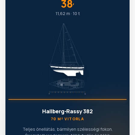
38
′
11,62 m · 10 t
Hallberg-Rassy 382
70 M² VITORLA
Teljes önellátás, bármilyen szélességi fokon.