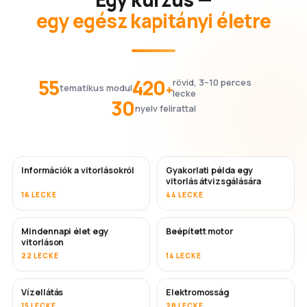
egy egész kapitányi életre
55
420
rövid, 3–10 perces
+
tematikus modul
lecke
30
nyelv felirattal
Információk a vitorlásokról
Gyakorlati példa egy
vitorlás átvizsgálására
16 LECKE
44 LECKE
Mindennapi élet egy
Beépített motor
vitorláson
22 LECKE
14 LECKE
Vízellátás
Elektromosság
15 LECKE
28 LECKE