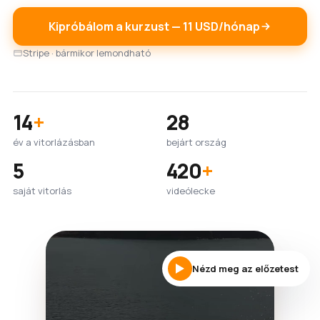
Kipróbálom a kurzust — 11 USD/hónap
Stripe · bármikor lemondható
14
+
28
év a vitorlázásban
bejárt ország
5
420
+
saját vitorlás
videólecke
Nézd meg az előzetest