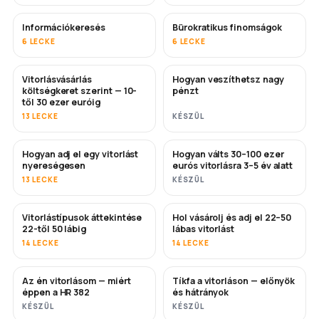
Információkeresés
Bürokratikus finomságok
6 LECKE
6 LECKE
Vitorlásvásárlás
Hogyan veszíthetsz nagy
HAMAROSAN
HAMAROSAN
költségkeret szerint — 10-
pénzt
től 30 ezer euróig
13 LECKE
KÉSZÜL
Hogyan adj el egy vitorlást
Hogyan válts 30–100 ezer
ÚJ
ÚJ
nyereségesen
eurós vitorlásra 3–5 év alatt
13 LECKE
KÉSZÜL
Vitorlástípusok áttekintése
Hol vásárolj és adj el 22–50
HAMAROSAN
HAMAROSAN
22-től 50 lábig
lábas vitorlást
14 LECKE
14 LECKE
Az én vitorlásom — miért
Tíkfa a vitorláson — előnyök
HAMAROSAN
HAMAROSAN
éppen a HR 382
és hátrányok
KÉSZÜL
KÉSZÜL