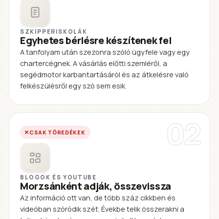
SZKIPPERISKOLÁK
Egyhetes bérlésre készítenek fel
A tanfolyam után szezonra szóló ügyfele vagy egy
chartercégnek. A vásárlás előtti szemléről, a
segédmotor karbantartásáról és az átkelésre való
felkészülésről egy szó sem esik.
02
CSAK TÖREDÉKEK
BLOGOK ÉS YOUTUBE
Morzsánként adják, összevissza
Az információ ott van, de több száz cikkben és
videóban szóródik szét. Évekbe telik összerakni a