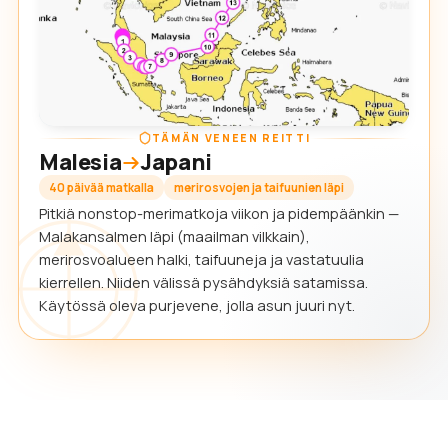
TÄMÄN VENEEN REITTI
Malesia
Japani
40 päivää matkalla
merirosvojen ja taifuunien läpi
Pitkiä nonstop-merimatkoja viikon ja pidempäänkin —
Malakansalmen läpi (maailman vilkkain),
merirosvoalueen halki, taifuuneja ja vastatuulia
kierrellen. Niiden välissä pysähdyksiä satamissa.
Käytössä oleva purjevene, jolla asun juuri nyt.