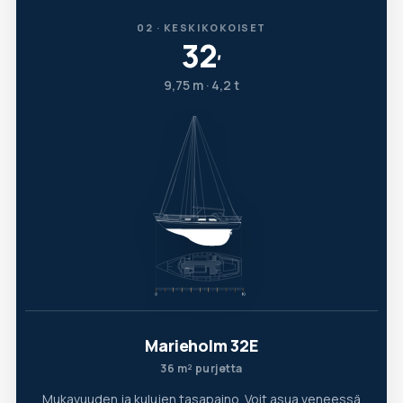
02 · KESKIKOKOISET
32
′
9,75 m · 4,2 t
Marieholm 32E
36 m² purjetta
Mukavuuden ja kulujen tasapaino. Voit asua veneessä