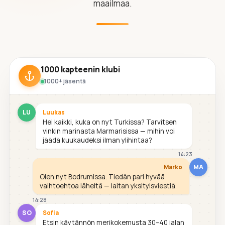
maailmaa.
1000 kapteenin klubi
1000+ jäsentä
LU
Luukas
Hei kaikki, kuka on nyt Turkissa? Tarvitsen
vinkin marinasta Marmarisissa — mihin voi
jäädä kuukaudeksi ilman ylihintaa?
14:23
MA
Marko
Olen nyt Bodrumissa. Tiedän pari hyvää
vaihtoehtoa läheltä — laitan yksityisviestiä.
14:28
SO
Sofia
Etsin käytännön merikokemusta 30–40 jalan