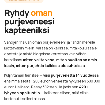
Ryhdy
oman
purjeveneesi
kapteeniksi
Sanojen ”haluan oman purjeveneen” ja ”lähdin merelle
luottavaisin mielin” välissä on kaikki se, mitä kouluissa ei
opeteta ja mistä blogeissa kerrotaan vain vähän
kerrallaan:
miten valita vene, miten huoltaa se omin
käsin, miten purjehtia kaikissa olosuhteissa
.
Kuljin tämän tien itse —
viisi purjevenettä 14 vuodessa
,
ensimmäisestä 1 200 euron veneestä nykyiseen 300 000
euron Hallberg-Rassy 382:een. Ja jaoin sen
420+
lyhyeen oppituntiin
— kaikkeen siihen, mitä olisin
kertonut itselleni alussa.