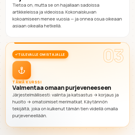
Tietoa on, mutta se on hajallaan sadoissa
artikkeleissa ja videoissa. Kokonaiskuvan
kokoamiseen menee vuosia — ja onnea osua oikeaan
asiaan oikealla hetkellä.
03
TULEVALLE OMISTAJALLE
TÄMÄ KURSSI
Valmentaa omaan purjeveneeseen
Järjestelmällisesti: valinta ja katsastus → korjaus ja
huolto → omatoimiset merimatkat. Käytännön
tekijältä, joka on kulkenut tämän tien viidellä omalla
purjeveneellään.