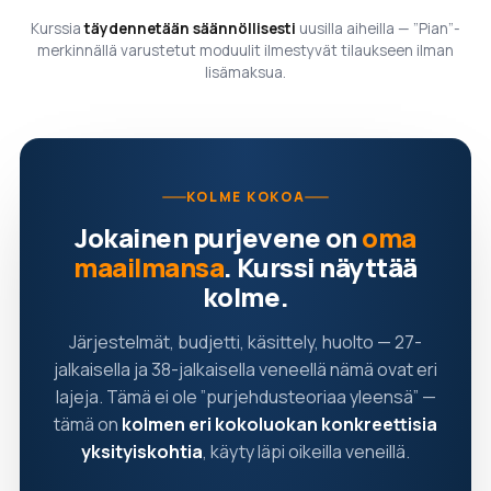
Kurssia
täydennetään säännöllisesti
uusilla aiheilla — ”Pian”-
merkinnällä varustetut moduulit ilmestyvät tilaukseen ilman
lisämaksua.
KOLME KOKOA
Jokainen purjevene on
oma
maailmansa
. Kurssi näyttää
kolme.
Järjestelmät, budjetti, käsittely, huolto — 27-
jalkaisella ja 38-jalkaisella veneellä nämä ovat eri
lajeja. Tämä ei ole ”purjehdusteoriaa yleensä” —
tämä on
kolmen eri kokoluokan konkreettisia
yksityiskohtia
, käyty läpi oikeilla veneillä.