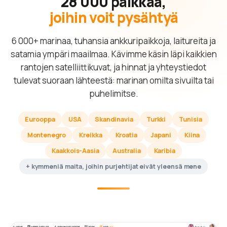
28 000 paikkaa,
joihin voit pysähtyä
6 000+ marinaa, tuhansia ankkuripaikkoja, laitureita ja
satamia ympäri maailmaa. Kävimme käsin läpi kaikkien
rantojen satelliittikuvat, ja hinnat ja yhteystiedot
tulevat suoraan lähteestä: marinan omilta sivuilta tai
puhelimitse.
Eurooppa
USA
Skandinavia
Turkki
Tunisia
Montenegro
Kreikka
Kroatia
Japani
Kiina
Kaakkois-Aasia
Australia
Karibia
+ kymmeniä maita, joihin purjehtijat eivät yleensä mene