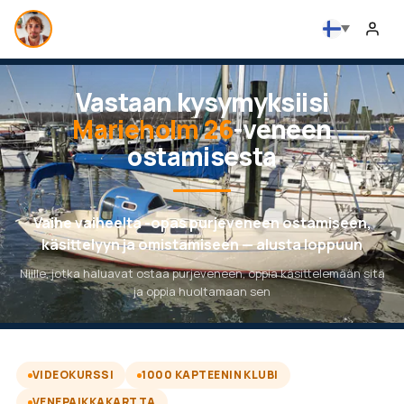
Vastaan kysymyksiisi
Marieholm 26
-veneen
ostamisesta
Vaihe vaiheelta -opas purjeveneen ostamiseen,
käsittelyyn ja omistamiseen — alusta loppuun
Niille, jotka haluavat ostaa purjeveneen, oppia käsittelemään sitä
ja oppia huoltamaan sen
VIDEOKURSSI
1000 KAPTEENIN KLUBI
VENEPAIKKAKARTTA