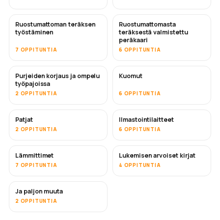
Ruostumattoman teräksen
Ruostumattomasta
PIAN
työstäminen
teräksestä valmistettu
peräkaari
7 OPPITUNTIA
6 OPPITUNTIA
Purjeiden korjaus ja ompelu
Kuomut
PIAN
työpajoissa
2 OPPITUNTIA
6 OPPITUNTIA
Patjat
Ilmastointilaitteet
PIAN
2 OPPITUNTIA
6 OPPITUNTIA
Lämmittimet
Lukemisen arvoiset kirjat
PIAN
PIAN
7 OPPITUNTIA
4 OPPITUNTIA
Ja paljon muuta
PIAN
2 OPPITUNTIA