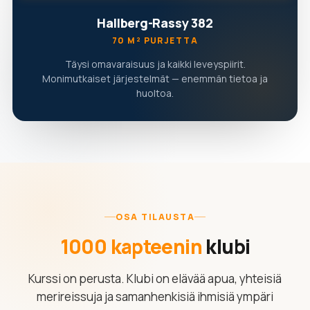
Hallberg-Rassy 382
70 M² PURJETTA
Täysi omavaraisuus ja kaikki leveyspiirit.
Monimutkaiset järjestelmät — enemmän tietoa ja
huoltoa.
OSA TILAUSTA
1000 kapteenin
klubi
Kurssi on perusta. Klubi on elävää apua, yhteisiä
merireissuja ja samanhenkisiä ihmisiä ympäri