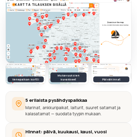
KARTTA TILAUKSEN SISÄLLÄ
Mukavuuksien
Venepaikan kortti
kuvakkeet
Päivähinnat
5 erilaista pysähdyspaikkaa
Marinat, ankkuripaikat, laiturit, suuret satamat ja
kalasatamat — suodata tyypin mukaan.
Hinnat: päivä, kuukausi, kausi, vuosi