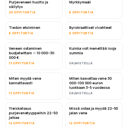
Purjeveneen huolto ja
Myrkkymaali
PIAN
säilytys
20 OPPITUNTIA
6 OPPITUNTIA
Tiedon etsiminen
Byrokraattiset vivahteet
6 OPPITUNTIA
6 OPPITUNTIA
Veneen ostaminen
Kuinka voit menettää isoja
PIAN
PIAN
budjeteittain — 10 000–30
summia
000 €
13 OPPITUNTIA
VALMISTEILLA
Miten myydä vene
Miten kasvattaa vene 30
UUSI
UUSI
kannattavasti
000–100 000 euron
luokkaan 3–5 vuodessa
13 OPPITUNTIA
VALMISTEILLA
Yleiskatsaus
Missä ostaa ja myydä 22–50
PIAN
PIAN
purjevenetyyppeihin 22–50
jalan vene
jalkaa
14 OPPITUNTIA
14 OPPITUNTIA