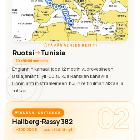
TÄMÄN VENEEN REITTI
Ruotsi
Tunisia
70 päivää matkalla
Englannin kanaali jopa 12 metrin vuorovesineen,
Biskajanlahti, yli 100 sulkua Ranskan kanavilla,
Lioninlahti mistraaleineen. Kuljin reitin ilman AIS:ää ja
tutkaa.
02
TÄNÄÄN · KÄYTÖSSÄ
Hallberg-Rassy 382
~300 000 €
asun täällä nyt