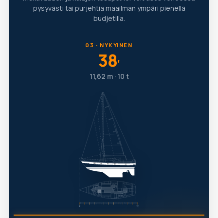
pysyvästi tai purjehtia maailman ympäri pienellä
budjetilla.
03 · NYKYINEN
38
′
11,62 m · 10 t