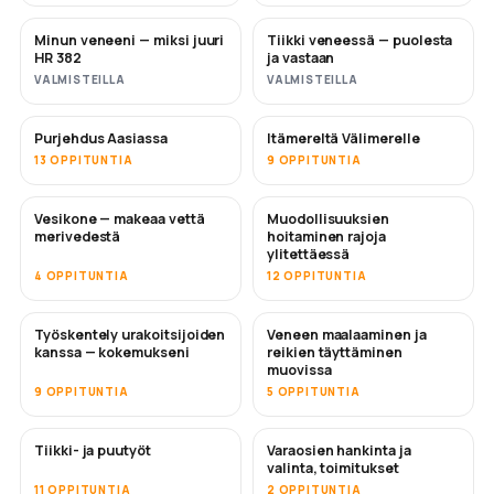
Minun veneeni — miksi juuri
Tiikki veneessä — puolesta
PIAN
PIAN
HR 382
ja vastaan
VALMISTEILLA
VALMISTEILLA
Purjehdus Aasiassa
Itämereltä Välimerelle
PIAN
PIAN
13 OPPITUNTIA
9 OPPITUNTIA
Vesikone — makeaa vettä
Muodollisuuksien
PIAN
merivedestä
hoitaminen rajoja
ylitettäessä
4 OPPITUNTIA
12 OPPITUNTIA
Työskentely urakoitsijoiden
Veneen maalaaminen ja
PIAN
PIAN
kanssa — kokemukseni
reikien täyttäminen
muovissa
9 OPPITUNTIA
5 OPPITUNTIA
Tiikki- ja puutyöt
Varaosien hankinta ja
PIAN
valinta, toimitukset
11 OPPITUNTIA
2 OPPITUNTIA