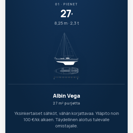
01 · PIENET
27
′
8,25 m · 2,3 t
Albin Vega
27 m² purjetta
Yksinkertaiset sähköt, vähän korjattavaa. Ylläpito noin
100 €/kk alkaen. Täydellinen aloitus tulevalle
omistajalle.