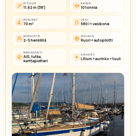
PITUUS
PAINO
11,62 m (38′)
10 tonnia
PURJEET
VESI
70 m²
580 l + vesikone
MIEHISTÖ
OHJAUS
2–5 henkilöä
Ruori + autopilotti
NAVIGOINTI
SÄHKÖT
AIS, tutka,
Litium + aurinko + tuuli
karttaplotteri