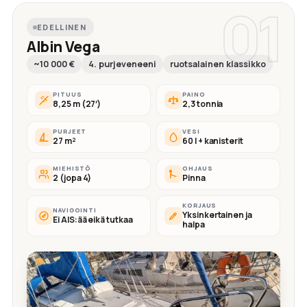
01
EDELLINEN
Albin Vega
~10 000 €
4. purjeveneeni
ruotsalainen klassikko
PITUUS
PAINO
8,25 m (27′)
2,3 tonnia
PURJEET
VESI
27 m²
60 l + kanisterit
MIEHISTÖ
OHJAUS
2 (jopa 4)
Pinna
KORJAUS
NAVIGOINTI
Yksinkertainen ja
Ei AIS:ää eikä tutkaa
halpa