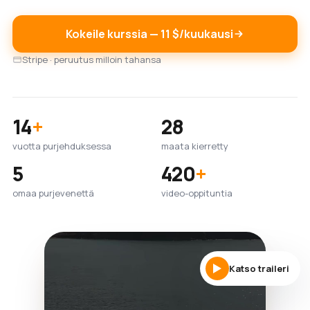
Kokeile kurssia — 11 $/kuukausi
Stripe · peruutus milloin tahansa
14
+
28
vuotta purjehduksessa
maata kierretty
5
420
+
omaa purjevenettä
video-oppituntia
Katso traileri