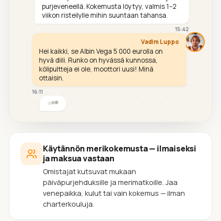
purjeveneellä. Kokemusta löytyy, valmis 1–2
viikon risteilylle mihin suuntaan tahansa.
15:42
Vadim Luppo
Hei kaikki, se Albin Vega 5 000 eurolla on
hyvä diili. Runko on hyvässä kunnossa,
kölipultteja ei ole, moottori uusi! Minä
ottaisin.
16:11
Käytännön merikokemusta — ilmaiseksi
ja maksua vastaan
Omistajat kutsuvat mukaan
päiväpurjehduksille ja merimatkoille. Jaa
venepaikka, kulut tai vain kokemus — ilman
charterkouluja.