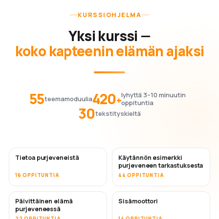
KURSSIOHJELMA
Yksi kurssi —
koko kapteenin elämän ajaksi
55
420
lyhyttä 3–10 minuutin
+
teemamoduulia
oppituntia
30
tekstityskieltä
Tietoa purjeveneistä
Käytännön esimerkki
purjeveneen tarkastuksesta
16 OPPITUNTIA
44 OPPITUNTIA
Päivittäinen elämä
Sisämoottori
purjeveneessä
22 OPPITUNTIA
14 OPPITUNTIA