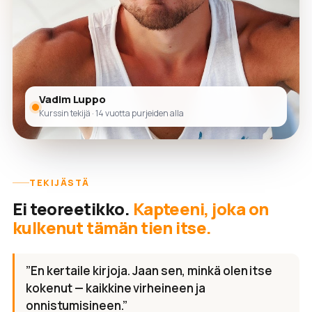
Vadim Luppo
Kurssin tekijä · 14 vuotta purjeiden alla
TEKIJÄSTÄ
Ei teoreetikko.
Kapteeni, joka on
kulkenut tämän tien itse.
”En kertaile kirjoja. Jaan sen, minkä olen itse
kokenut — kaikkine virheineen ja
onnistumisineen.”