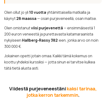
Olen ollut jo yli
10 vuotta
yhtämittaisella matkalla ja
käynyt
28 maassa
— osan purjeveneellä, osan maitse.
Olen omistanut
viisi purjevenettä
— ensimmäisestä 1
200 euron veneestä ja purettavasta katamaraanista
nykyiseen
Hallberg-Rassy 382
:een, jonka arvo on noin
300 000 €.
Jokainen opetti jotain omaa. Kaikki tämä kokemus on
koottu yhdeksi kurssiksi — jotta sinun ei tarvitse kulkea
tätä tietä alusta asti.
Viidestä purjeveneestäni
kaksi tarinaa,
jotka kerron tarkemmin
.