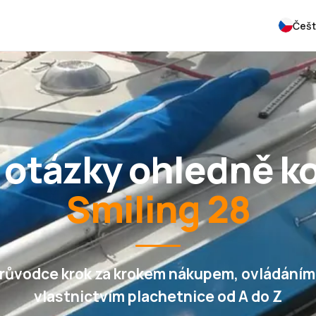
Češt
 otázky ohledně k
Smiling 28
růvodce krok za krokem nákupem, ovládáním
vlastnictvím plachetnice od A do Z