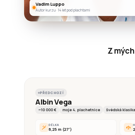
Vadim Luppo
Autor kurzu · 14 let pod plachtami
Z mých 
PŘEDCHOZÍ
Albin Vega
~10 000 €
moje 4. plachetnice
švédská klasik
DÉLKA
8,25 m (27′)
2