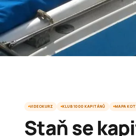
P
VIDEOKURZ
KLUB 1000 KAPITÁNŮ
MAPA KOT
Staň se kap