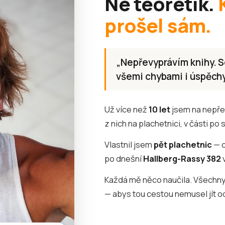
Ne teoretik.
prošel sám.
„Nepřevyprávím knihy. Sd
všemi chybami i úspěchy
Už více než
10 let
jsem na nepřet
z nich na plachetnici, v části po 
Vlastnil jsem
pět plachetnic
— o
po dnešní
Hallberg-Rassy 382
Každá mě něco naučila. Všechny
— abys tou cestou nemusel jít od