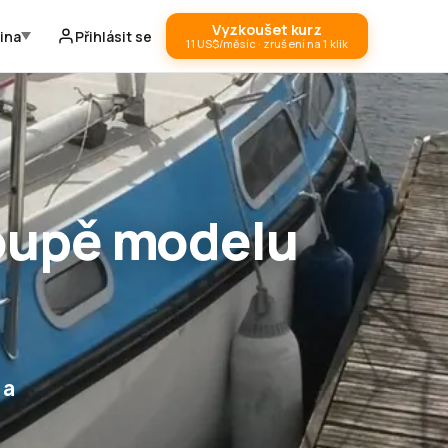
Vyzkoušet kurz
ina
Přihlásit se
11 US$/měsíc · zrušení na 1 klik
oupě modelu
 a