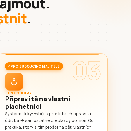
onajmout.
stnit
.
03
PRO BUDOUCÍHO MAJITELE
TENTO KURZ
Připraví tě na vlastní
plachetnici
Systematicky: výběr a prohlídka → oprava a
údržba → samostatné přeplavby po moři. Od
praktika, který si tím prošel na pěti vlastních