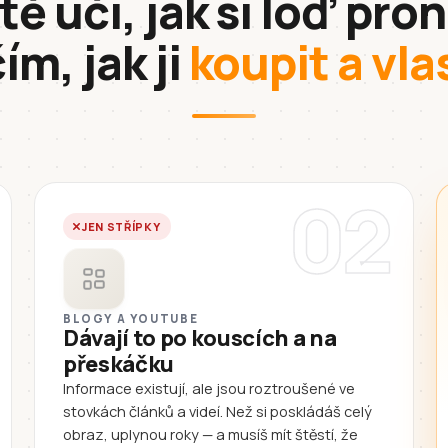
tě učí, jak si loď pr
ím, jak ji
koupit a vla
02
JEN STŘÍPKY
BLOGY A YOUTUBE
Dávají to po kouscích a na
přeskáčku
Informace existují, ale jsou roztroušené ve
stovkách článků a videí. Než si poskládáš celý
obraz, uplynou roky — a musíš mít štěstí, že