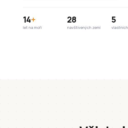
14
+
28
5
let na moři
navštívených zemí
vlastních