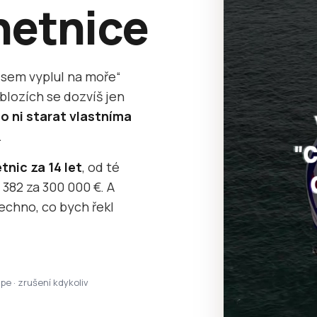
hetnice
 jsem vyplul na moře“
 blozích se dozvíš jen
 o ni starat vlastníma
.
tnic za 14 let
, od té
 382 za 300 000 €. A
echno, co bych řekl
ipe · zrušení kdykoliv