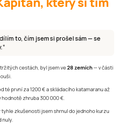
Kapitán, který si tím
ílím to, čím jsem si prošel sám — se
.“
ržitých cestách, byl jsem ve
28 zemích
— v části
souši.
d té první za 1200 € a skládacího katamaranu až
v hodnotě zhruba 300 000 €.
 tyhle zkušenosti jsem shrnul do jednoho kurzu
 nuly.