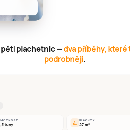
pěti plachetnic —
dva příběhy, které 
podrobněji
.
a
HMOTNOST
PLACHTY
,3 tuny
27 m²