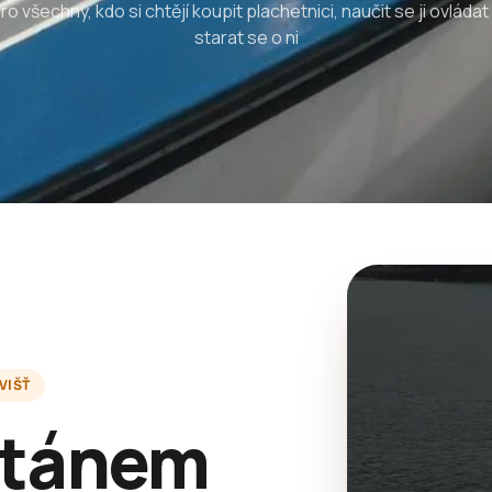
ro všechny, kdo si chtějí koupit plachetnici, naučit se ji ovládat
starat se o ni
VIŠŤ
itánem