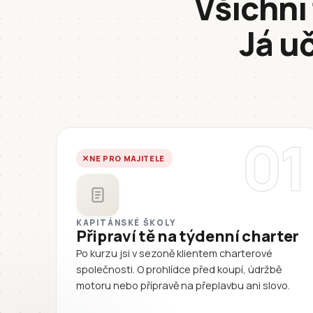
Všichni 
Já uč
01
NE PRO MAJITELE
KAPITÁNSKÉ ŠKOLY
Připraví tě na týdenní charter
Po kurzu jsi v sezoně klientem charterové
společnosti. O prohlídce před koupí, údržbě
motoru nebo přípravě na přeplavbu ani slovo.