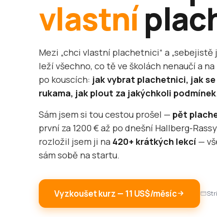
vlastní
plac
Mezi „chci vlastní plachetnici“ a „sebejistě
leží všechno, co tě ve školách nenaučí a na
po kouscích:
jak vybrat plachetnici, jak se
rukama, jak plout za jakýchkoli podmínek
Sám jsem si tou cestou prošel —
pět plache
první za 1200 € až po dnešní Hallberg-Rassy
rozložil jsem ji na
420+ krátkých lekcí
— vš
sám sobě na startu.
Vyzkoušet kurz — 11 US$/měsíc
Str