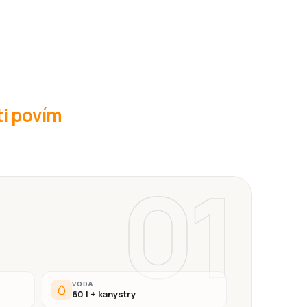
ti povím
01
VODA
60 l + kanystry